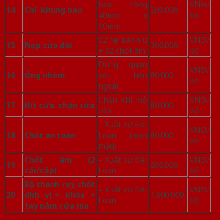
bao rộng
VNĐ/
14
Chỉ khung bao
200.000
40mm x
bộ
10mm
02 nẹp bánh ú
VNĐ/
15
Nẹp cửa đôi
300.000
+ 02 chốt âm
bộ
Dùng quan
VNĐ/
16
Ống nhòm
sát bên
80.000
bộ
ngoài
Chặn khi mở
VNĐ/
17
Hít cửa, chặn cửa
80.000
cửa
bộ
– Xuất xứ Đài
VNĐ/
18
Chốt an toàn
Loan (xem
80.000
bộ
mẫu)
Chốt âm (2
– Xuất xứ Đài
VNĐ/
19
200.000
cái/cặp)
Loan
bộ
Bộ thanh ray chốt
– Xuất xứ Đài
VNĐ/
20
định vị + khóa +
1.600.000
Loan
bộ
tay nắm cửa lùa