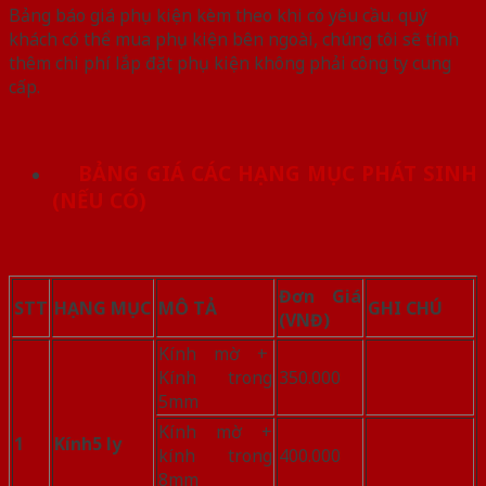
Bảng báo giá phụ kiện kèm theo khi có yêu cầu. quý
khách có thể mua phụ kiện bên ngoài, chúng tôi sẽ tính
thêm chi phí lắp đặt phụ kiện không phải công ty cung
cấp.
BẢNG GIÁ CÁC HẠNG MỤC PHÁT SINH
(NẾU CÓ)
Đơn Giá
STT
HẠNG MỤC
MÔ TẢ
GHI CHÚ
(VNĐ)
Kính mờ +
Kính trong
350.000
5mm
Kính mờ +
1
Kính
5 ly
kính trong
400.000
8mm