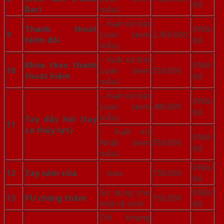
bộ
Bar)
mẫu)
– Xuất xứ Đài
Thanh thoát
VNĐ/
9
Loan (xem
2.450.000
hiểm đôi
bộ
mẫu)
– Xuất xứ Đài
Khóa theo thanh
VNĐ/
10
Loan (xem
550.000
thoát hiểm
bộ
mẫu)
– Xuất xứ Đài
VNĐ/
Loan (xem
480.000
bộ
mẫu)
Tay đẩy hơi (tay
11
co thủy lực)
– Xuất xứ
VNĐ/
Nhật (xem
950.000
bộ
mẫu)
VNĐ/
12
Tay nắm cửa
– Inox
150.000
bộ
Sử dụng cho
VNĐ/
13
PU chống thấm
150.000
nhà vệ sinh
bộ
Chỉ khung