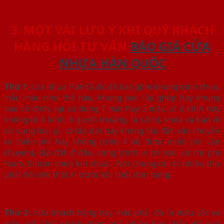
3. MỘT VÀI LƯU Ý KHI QUÝ KHÁCH
HÀNG HỎI TƯ VẤN
BÁO GIÁ CỬA
NHỰA HÀN QUỐC
Thứ 1:
cửa nhựa Hàn Quốc đã bao gồm khung cánh chưa,
mẫu màu như thế nào, khung bao lắp ghép hay khung
bao cố định, nẹp sử dụng 1 mặt hay 2 mặt, có ô kính hay
không có ô kính, ô gió (ô thoáng, lá sách), khóa và bản lề
sử dụng loại gì, có lắp đặt hay không lắp đặt, vận chuyển
có miễn phí hay không (trên 4 bộ được miễn phí vận
chuyển), lắp đặt ở đâu, công trình vị trí nào, có chi phí
foam, Silicon chèn kín chưa,…Nói chung có rất nhiều thứ
phải hỏi cho thật kĩ trước khi chốt đơn hàng.
Thứ 2:
nữa khách hàng hay mắc phải đó là màu sắc và
mẫu mã, Quý khách chọn quá nhiều hay khảo giá quá