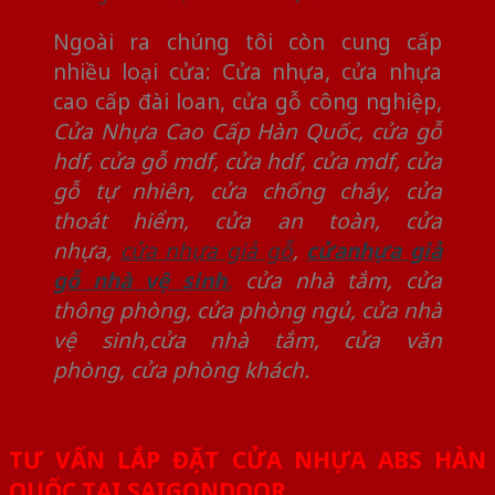
Ngoài ra chúng tôi còn cung cấp
nhiều loại cửa: Cửa nhựa, cửa nhựa
cao cấp đài loan, cửa gỗ công nghiệp,
Cửa Nhựa Cao Cấp Hàn Quốc
,
cửa gỗ
hdf
,
cửa gỗ mdf
,
cửa hdf
,
cửa mdf
,
cửa
gỗ tự nhiên,
cửa chống cháy
,
cửa
thoát hiểm
,
cửa an toàn
,
cửa
nhựa
,
cửa nhựa giả gỗ
,
cửanhựa giả
gỗ nhà vệ sinh
,
cửa nhà tắm
,
cửa
thông phòng
,
cửa phòng ngủ
,
cửa nhà
vệ sinh
,
cửa nhà tắm
,
cửa văn
phòng
,
cửa phòng khách.
TƯ VẤN LẮP ĐẶT CỬA NHỰA ABS HÀN
QUỐC TẠI SAIGONDOOR