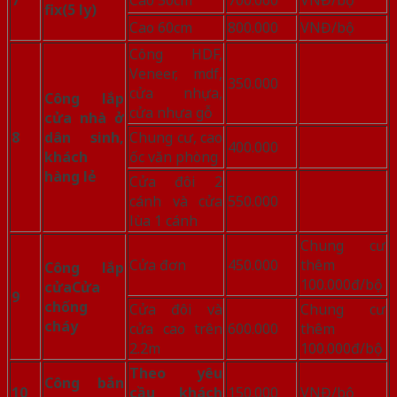
7
Cao 50cm
700.000
VNĐ/bộ
fix
(5 ly)
Cao 60cm
800.000
VNĐ/bộ
Công HDF,
Veneer, mdf,
350.000
cửa nhựa,
Công lắp
cửa nhựa gỗ
cửa nhà ở
8
dân sinh,
Chung cư, cao
400.000
khách
ốc văn phòng
hàng lẻ
Cửa đôi 2
cánh và cửa
550.000
lùa 1 cánh
Chung cư
Cửa đơn
450.000
thêm
Công lắp
100.000đ/bộ
cửa
Cửa
9
chống
Cửa đôi và
Chung cư
cháy
cửa cao trên
600.000
thêm
2.2m
100.000đ/bộ
Theo yêu
Công bắn
10
cầu khách
150.000
VNĐ/bộ