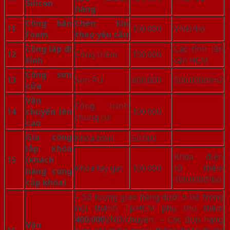
Silicon
hàng
Công bắn
Chèn kín
11
100.000
VNĐ/bộ
Foam
theo yêu cầu
Công lắp đi
Các tỉnh lân
12
Cộng thêm
150.000
tỉnh
cận HCM
Công sơn
13
Sơn PU
600.000
500.000đ/m2
cửa
Vận
Công trình
14
chuyển lên
100.000
chung cư
cao
Gia công
Khóa tròn
50.000
lắp khóa
Khóa điện
15
(khách
Khóa tay gạt
100.000
tử thêm
hàng cung
100.000đ/bộ
cấp khóa)
– Số lượng giao hàng dưới 5 bộ trong
nội thành Tp.HCM phụ thu thêm
400.000
VNĐ/chuyến.
– Các đơn hàng
Vận