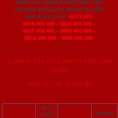
QUỐC. QUÝ KHÁCH VUI LÒNG LIÊN
HỆ KINH DOANH ĐỂ ĐƯỢC TƯ VẤN
BÁO GIÁ CỤ THỂ
.
HOTLINE:
0818.400.400 – 0828.400.400 –
0855.400.400 – 0899.400.400 –
0824.400.400 – 0886.500.500
1. BẢNG GIÁ CỬA NHỰA ABS HÀN
QUỐC
(ABS DOOR 규격제품)
KÍCH
REMARK
THƯỚC