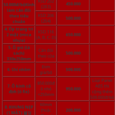
KSD 202
450.000
50.000đ/bộ
Kính
(203)
làm cân đối
KSD 206
theo tiêu
500.000
(204)
chuẩn
4. Ốp trang trí
KSD 116
2 mặt (mica
650.000
(A, B, C, D)
nhựa)
5. Ô gió (lá
Cân đối
sách)
500.000
theo cửa
330x250mm
Đơn
6. Chỉ nhôm
500.000
giá/bộ
Loại Panel
850.000đ
7. Ô kính cố
ABS thì
ô nhỏ
950.000
định (ô fix)
cộng thêm
<250mm
500.000đ/bộ
60mm
8. KHUNG NẸP
(hoặc
200.000
(1 MẶT) 몰딩