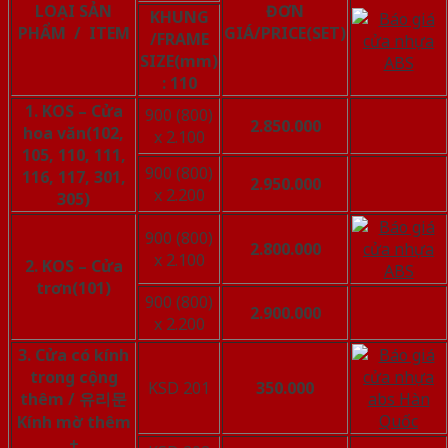
LOẠI SẢN
ĐƠN
KHUNG
PHẨM / ITEM
GIÁ/PRICE
(SET)
/FRAME
SIZE(mm)
: 110
1. KOS –
Cửa
900 (800)
2.850.000
hoa văn
(102,
x 2.100
105, 110, 111,
900 (800)
116, 117, 301,
2.950.000
x 2.200
305)
900 (800)
2.800.000
x 2.100
2. KOS – Cửa
trơn
(101)
900 (800)
2.900.000
x 2.200
3. Cửa có kính
trong cộng
KSD 201
350.000
thêm / 유리문
Kính mờ thêm
+