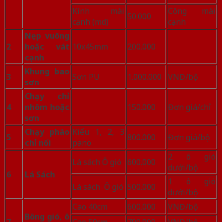
Kính mài
Công mài
50.000
cạnh (md)
cạnh
Nẹp vuông
2
hoặc vát
10x45mm
200.000
cạnh
Khung bao
3
Sơn PU
1.000.000
VNĐ/bộ
sơn
Chạy chỉ
4
nhôm hoặc
150.000
Đơn giá/chỉ
sơn
Chạy phào
Kiểu 1, 2, 3
5
800.000
Đơn giá/bộ
chỉ nổi
pano
2 ô gió
Lá sách Ô gió
600.000
dưới/bộ
6
Lá Sách
1 ô gió
Lá sách Ô gió
500.000
dưới/bộ
Cao 40cm
600.000
VNĐ/bộ
Bông gió, ô