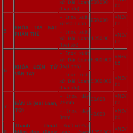
xứ Đài Loan
500.000
bộ
(loại lớn)
– Inox xuất
VNĐ/
850.000
xứ Đài Loan
bộ
KHÓA TAY GẠT
5
– Inox xuất
PHÂN THỂ
VNĐ/
xứ Đài Loan
1.250.00
bộ
(loại tốt)
– Inox xuất
VNĐ/
xứ Đài Loan
6.800.000
bộ
(loại nhỏ)
KHÓA ĐIỆN TỬ
6
VÂN TAY
– Inox xuất
VNĐ/
xứ Đài Loan
9.800.000
bộ
(loại lớn)
– Inox dày
VNĐ/
30.000
2.5mm
bộ
BẢN LỀ (Đài Loan,
7
TQ)
– Inox dày
VNĐ/
40.000
3mm
bộ
Thanh thoát
– Xuất xứ Đài
VNĐ/
8
hiểm đơn (Panic
Loan (xem
1.250.000