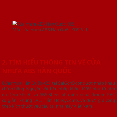
Mẫu cửa nhựa ABS Hàn Quốc KOS 611
2. TÌM HIỂU THÔNG TIN VỀ CỬA
NHỰA ABS HÀN QUỐC
Cửa nhựa Hàn Quốc ABS
tại SaiGonDoor được nhập khẩu
chính hãng. Nguyên vật liệu nhập khẩu 100% như từ tấm
da Deco Sheet và ABS Sheet phủ bên ngoài, khung PVC
co giản, khung LVL, Tấm HoneyComb,..và được gia công
theo kích thước yêu cầu tại nhà máy Việt Nam.