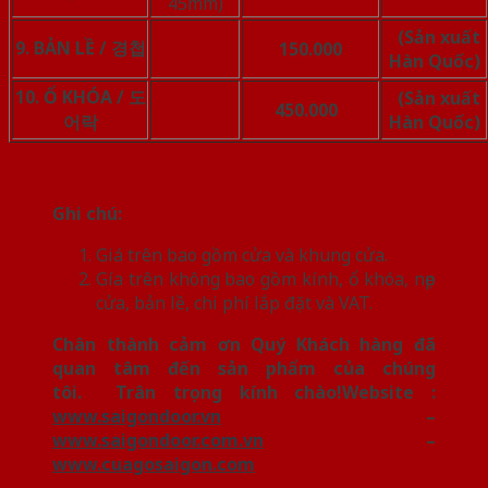
45mm)
(Sản xuất
9. BẢN LỀ / 경첩
150.000
Hàn Quốc)
10. Ổ KHÓA / 도
(Sản xuất
450.000
어락
Hàn Quốc)
Ghi chú:
Giá trên bao gồm cửa và khung cửa.
Gía trên không bao gồm kính, ổ khóa, nẹp
cửa, bản lề, chi phí lắp đặt và VAT.
Chân thành cảm ơn Quý Khách hàng đã
quan tâm đến sản phẩm của chúng
tôi.
Trân trọng kính chào!
Website :
www.saigondoor.vn
–
www.saigondoor.com.vn
–
www.cuagosaigon.com