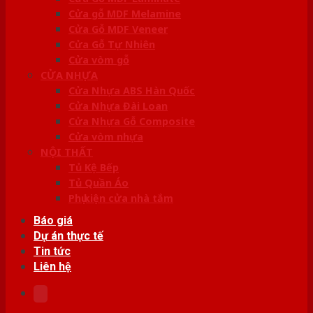
Cửa gỗ MDF Melamine
Cửa Gỗ MDF Veneer
Cửa Gỗ Tự Nhiên
Cửa vòm gỗ
CỬA NHỰA
Cửa Nhựa ABS Hàn Quốc
Cửa Nhựa Đài Loan
Cửa Nhựa Gỗ Composite
Cửa vòm nhựa
NỘI THẤT
Tủ Kệ Bếp
Tủ Quần Áo
Phụ kiện cửa nhà tắm
Báo giá
Dự án thực tế
Tin tức
Liên hệ