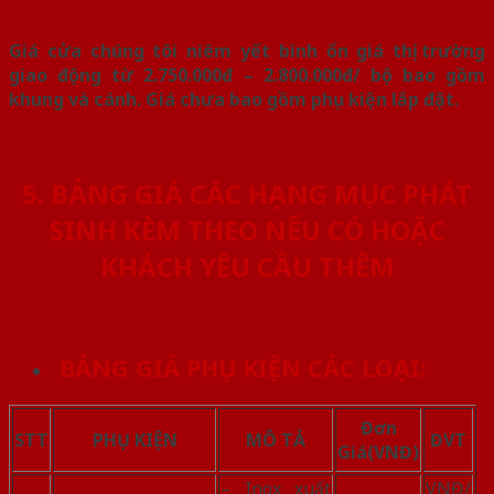
Giá cửa chúng tôi niêm yết bình ổn giá thị trường
giao động từ 2.750.000đ – 2.800.000đ/ bộ bao gồm
khung và cánh. Giá chưa bao gồm phụ kiện lắp đặt.
5. BẢNG GIÁ CÁC HẠNG MỤC PHÁT
SINH KÈM THEO NẾU CÓ HOẶC
KHÁCH YÊU CẦU THÊM
BẢNG GIÁ PHỤ KIỆN CÁC LOẠI:
Đơn
STT
PHỤ KIỆN
MÔ TẢ
ĐVT
Giá
(VNĐ)
– Inox xuất
VNĐ/