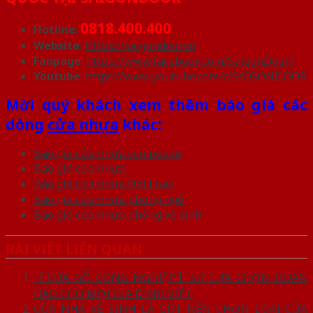
0818.400.400
Hotline
:
Website
:
Https://saigondoor.vn
Fanpage
:
https://www.facebook.com/SaigonDoor/
Youtube
:
https://www.youtube.com/c/SAIGONDOOR
Mời quý khách xem thêm báo giá các
dòng
cửa nhựa
khác:
Báo giá cửa nhựa composite
Báo giá cửa nhựa
Báo giá cửa nhựa Đài Loan
Báo giá cửa nhựa phòng ngủ
Báo giá cửa nhựa phòng vệ sinh
BÀI VIẾT LIÊN QUAN
【CỬA GỖ CÔNG NGHIỆP】SỰ LỰA CHỌN HOÀN
HẢO CHO MỌI GIA ĐÌNH VIỆT
CỬA NHÀ VỆ SINH LÀ GÌ?| NÊN CHỌN LOẠI CỬA