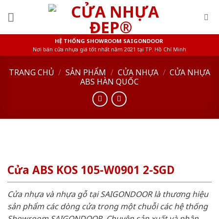
Skip
to
content
HỆ THỐNG SHOWROOM SAIGONDOOR
Nơi bán cửa nhựa giá tốt nhất năm 2021 tại TP. Hồ Chí Minh
TRANG CHỦ
/
SẢN PHẨM
/
CỬA NHỰA
/
CỬA NHỰA
ABS HÀN QUỐC
Cửa ABS KOS 105-W0901 2-SGD
Cửa nhựa và nhựa gỗ tại SAIGONDOOR là thương hiệu
sản phẩm các dòng cửa trong một chuỗi các hệ thống
Showroom SAIGONDOOR. Chuyên sản xuất và phân