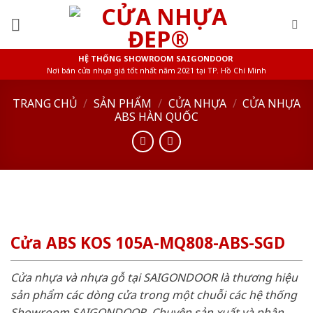
Skip
to
content
HỆ THỐNG SHOWROOM SAIGONDOOR
Nơi bán cửa nhựa giá tốt nhất năm 2021 tại TP. Hồ Chí Minh
TRANG CHỦ
/
SẢN PHẨM
/
CỬA NHỰA
/
CỬA NHỰA
ABS HÀN QUỐC
Cửa ABS KOS 105A-MQ808-ABS-SGD
Cửa nhựa và nhựa gỗ tại SAIGONDOOR là thương hiệu
sản phẩm các dòng cửa trong một chuỗi các hệ thống
Showroom SAIGONDOOR. Chuyên sản xuất và phân