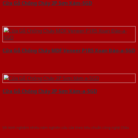
Cửa Gỗ Chống Cháy 2P Sơn Xám-SGD
Cửa Gỗ Chống Cháy MDF Veneer P1R5 Xoan Đào-a-SGD
Cửa Gỗ Chống Cháy 2P Sơn Xám-a-SGD
Với kinh nghiệm nhiêu năm nghiên cứu cửa theo tiêu chuẩn công nghệ Châu
Âu.Chúng tôi tự tin là nhà sản xuất & cung cấp hàng đầu tại Việt Nam!