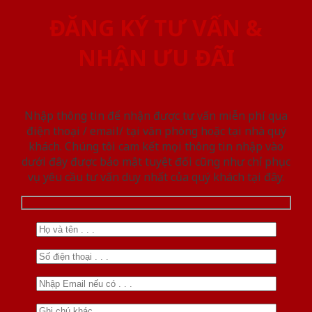
ĐĂNG KÝ TƯ VẤN &
NHẬN ƯU ĐÃI
Nhập thông tin để nhận được tư vấn miễn phí qua
điện thoại / email/ tại văn phòng hoặc tại nhà quý
khách. Chúng tôi cam kết mọi thông tin nhập vào
dưới đây được bảo mật tuyệt đối cũng như chỉ phục
vụ yêu cầu tư vấn duy nhất của quý khách tại đây.