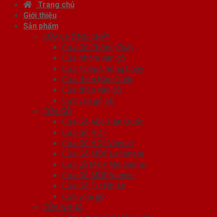
Trang chủ
Giới thiệu
Sản phẩm
CỬA CHỐNG CHÁY
Cửa Gỗ Chống Cháy
Cửa nhôm vân gỗ
Cửa Thép Chống Cháy
Cửa thép Hàn Quốc
Cửa thép vân gỗ
Cửa vân gỗ 5D
CỬA GỖ
Cửa Gỗ ABS Hàn Quốc
Cửa Gỗ HDF
Cửa Gỗ HDF Veneer
Cửa Gỗ MDF Laminate
Cửa gỗ MDF Melamine
Cửa Gỗ MDF Veneer
Cửa Gỗ Tự Nhiên
Cửa vòm gỗ
CỬA NHỰA