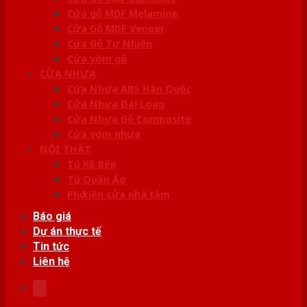
Cửa gỗ MDF Melamine
Cửa Gỗ MDF Veneer
Cửa Gỗ Tự Nhiên
Cửa vòm gỗ
CỬA NHỰA
Cửa Nhựa ABS Hàn Quốc
Cửa Nhựa Đài Loan
Cửa Nhựa Gỗ Composite
Cửa vòm nhựa
NỘI THẤT
Tủ Kệ Bếp
Tủ Quần Áo
Phụ kiện cửa nhà tắm
Báo giá
Dự án thực tế
Tin tức
Liên hệ