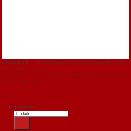
SaigonDoor™
- Hệ thống Showroom cửa nhựa hàng đầu
Việt Nam
Copyright ⓒ 2016 – 2026 SaigonDoor™ - www.bancuanhua.com | Đơn vị
chủ quản SaigonDoor
Tìm kiếm: