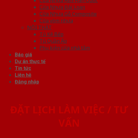
Cửa Nhựa ABS Hàn Quốc
Cửa Nhựa Đài Loan
Cửa Nhựa Gỗ Composite
Cửa vòm nhựa
NỘI THẤT
Tủ Kệ Bếp
Tủ Quần Áo
Phụ kiện cửa nhà tắm
Báo giá
Dự án thực tế
Tin tức
Liên hệ
Đăng nhập
ĐẶT LỊCH LÀM VIỆC / TƯ
VẤN