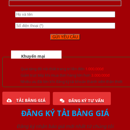
Khuyến mại
Quà tặng đồ nội thất trang trí lên đến
1.000.000đ
Giảm trực tiếp khi mua đơn hàng lớn hơn
3.000.000đ
Nhiều ưu đãi lớn khi đăng ký tài khoản thành viên thân thiết
TẢI BẢNG GIÁ
ĐĂNG KÝ TƯ VẤN
ĐĂNG KÝ TẢI BẢNG GIÁ
Đăng ký nhận báo giá mới nhất từ chúng tôi