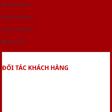
Gửi yêu cầu tư vấn
Tải báo giá tổng hợp
Yêu cầu gọi lại (3 phút)
Dành cho đại lý
ĐỐI TÁC KHÁCH HÀNG