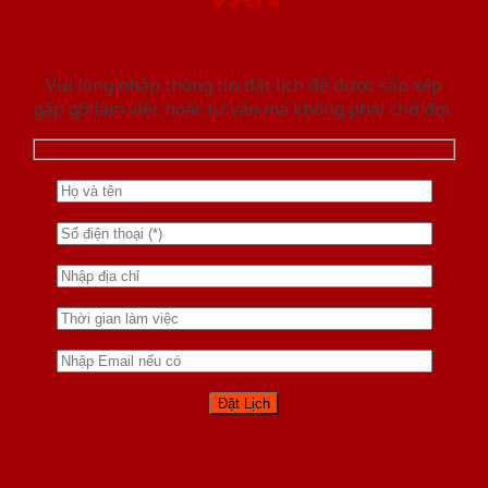
Vui lòng nhập thông tin đặt lịch để được sắp xếp
gặp gỡ làm việc hoăc tư vấn mà không phải chờ đợi.