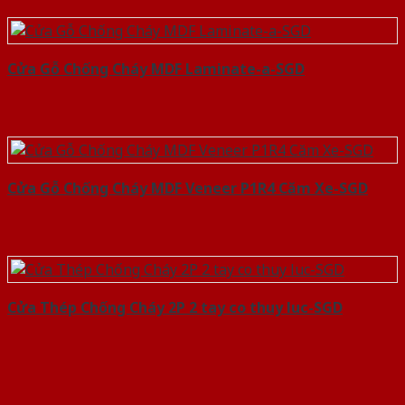
Cửa Gỗ Chống Cháy MDF Laminate-a-SGD
Cửa Gỗ Chống Cháy MDF Veneer P1R4 Căm Xe-SGD
Cửa Thép Chống Cháy 2P 2 tay co thuy luc-SGD