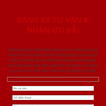
ĐĂNG KÝ TƯ VẤN &
NHẬN ƯU ĐÃI
Nhập thông tin để nhận được tư vấn miễn phí qua
điện thoại / email/ tại văn phòng hoặc tại nhà quý
khách. Chúng tôi cam kết mọi thông tin nhập vào
dưới đây được bảo mật tuyệt đối cũng như chỉ phục
vụ yêu cầu tư vấn duy nhất của quý khách tại đây.