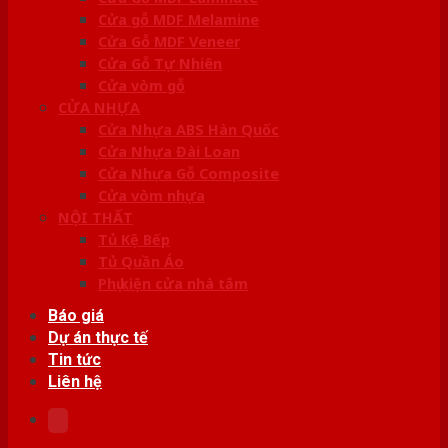
Cửa gỗ MDF Melamine
Cửa Gỗ MDF Veneer
Cửa Gỗ Tự Nhiên
Cửa vòm gỗ
CỬA NHỰA
Cửa Nhựa ABS Hàn Quốc
Cửa Nhựa Đài Loan
Cửa Nhựa Gỗ Composite
Cửa vòm nhựa
NỘI THẤT
Tủ Kệ Bếp
Tủ Quần Áo
Phụ kiện cửa nhà tắm
Báo giá
Dự án thực tế
Tin tức
Liên hệ