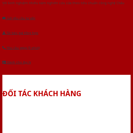
Với kinh nghiệm nhiêu năm nghiên cứu cửa theo tiêu chuẩn công nghệ Châu
Âu.Chúng tôi tự tin là nhà sản xuất & cung cấp hàng đầu tại Việt Nam!
Gửi yêu cầu tư vấn
Tải báo giá tổng hợp
Yêu cầu gọi lại (3 phút)
Dành cho đại lý
ĐỐI TÁC KHÁCH HÀNG