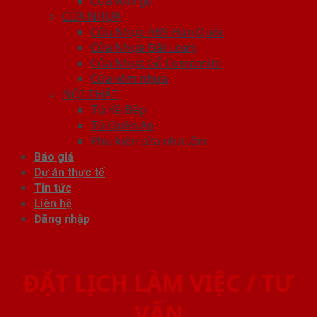
Cửa vòm gỗ
CỬA NHỰA
Cửa Nhựa ABS Hàn Quốc
Cửa Nhựa Đài Loan
Cửa Nhựa Gỗ Composite
Cửa vòm nhựa
NỘI THẤT
Tủ Kệ Bếp
Tủ Quần Áo
Phụ kiện cửa nhà tắm
Báo giá
Dự án thực tế
Tin tức
Liên hệ
Đăng nhập
ĐẶT LỊCH LÀM VIỆC / TƯ
VẤN