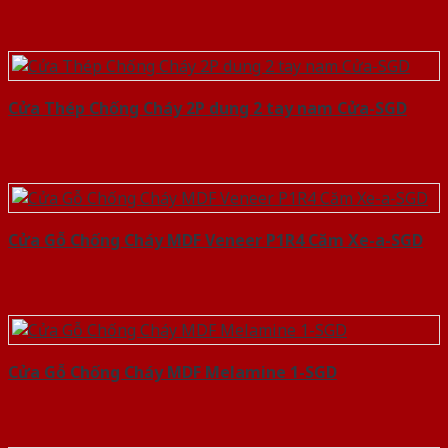
Cửa Thép Chống Cháy 2P dung 2 tay nam Cửa-SGD
Cửa Gỗ Chống Cháy MDF Veneer P1R4 Căm Xe-a-SGD
Cửa Gỗ Chống Cháy MDF Melamine 1-SGD