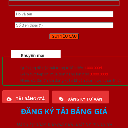
Khuyến mại
Quà tặng đồ nội thất trang trí lên đến
1.000.000đ
Giảm trực tiếp khi mua đơn hàng lớn hơn
3.000.000đ
Nhiều ưu đãi lớn khi đăng ký tài khoản thành viên thân thiết
TẢI BẢNG GIÁ
ĐĂNG KÝ TƯ VẤN
ĐĂNG KÝ TẢI BẢNG GIÁ
Đăng ký nhận báo giá mới nhất từ chúng tôi