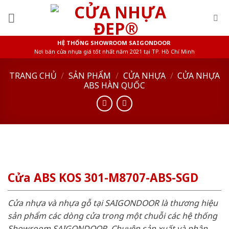
Skip
to
content
HỆ THỐNG SHOWROOM SAIGONDOOR
Nơi bán cửa nhựa giá tốt nhất năm 2021 tại TP. Hồ Chí Minh
TRANG CHỦ
/
SẢN PHẨM
/
CỬA NHỰA
/
CỬA NHỰA
ABS HÀN QUỐC
Cửa ABS KOS 301-M8707-ABS-SGD
Cửa nhựa và nhựa gỗ tại SAIGONDOOR là thương hiệu
sản phẩm các dòng cửa trong một chuỗi các hệ thống
Showroom SAIGONDOOR. Chuyên sản xuất và phân