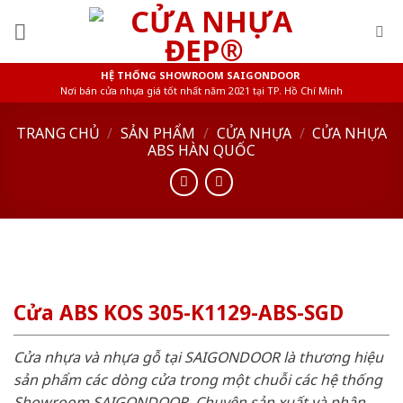
Skip
to
content
HỆ THỐNG SHOWROOM SAIGONDOOR
Nơi bán cửa nhựa giá tốt nhất năm 2021 tại TP. Hồ Chí Minh
TRANG CHỦ
/
SẢN PHẨM
/
CỬA NHỰA
/
CỬA NHỰA
ABS HÀN QUỐC
Cửa ABS KOS 305-K1129-ABS-SGD
Cửa nhựa và nhựa gỗ tại SAIGONDOOR là thương hiệu
sản phẩm các dòng cửa trong một chuỗi các hệ thống
Showroom SAIGONDOOR. Chuyên sản xuất và phân