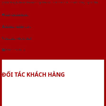
Với kinh nghiệm nhiêu năm nghiên cứu cửa theo tiêu chuẩn công nghệ Châu
Âu.Chúng tôi tự tin là nhà sản xuất & cung cấp hàng đầu tại Việt Nam!
Gửi yêu cầu tư vấn
Tải báo giá tổng hợp
Yêu cầu gọi lại (3 phút)
Dành cho đại lý
ĐỐI TÁC KHÁCH HÀNG