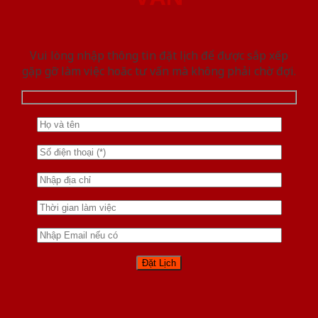
Vui lòng nhập thông tin đặt lịch để được sắp xếp
gặp gỡ làm việc hoăc tư vấn mà không phải chờ đợi.