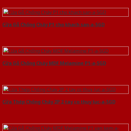
Cửa Gỗ Chống Cháy P1 cho khach san-a-SGD
Cửa Gỗ Chống Cháy MDF Melamine P1-a-SGD
Cửa Thép Chống Cháy 2P 2 tay co thuy luc-a-SGD