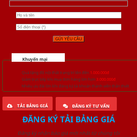
Khuyến mại
Quà tặng đồ nội thất trang trí lên đến
1.000.000đ
Giảm trực tiếp khi mua đơn hàng lớn hơn
3.000.000đ
Nhiều ưu đãi lớn khi đăng ký tài khoản thành viên thân thiết
TẢI BẢNG GIÁ
ĐĂNG KÝ TƯ VẤN
ĐĂNG KÝ TẢI BẢNG GIÁ
Đăng ký nhận báo giá mới nhất từ chúng tôi