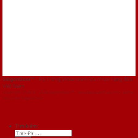
SaigonDoor™
- Hệ thống Showroom cửa nhựa hàng đầu
Việt Nam
Copyright ⓒ 2016 – 2026 SaigonDoor™ - www.bancuanhua.com | Đơn vị
chủ quản SaigonDoor
Tìm kiếm: