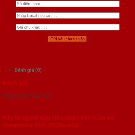
Đánh giá (0)
Đánh giá
Chưa có đánh giá nào.
Hãy là người đầu tiên nhận xét “Cửa Gỗ
Composite SGD 25CNs-SGD”