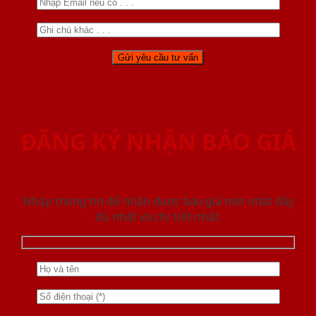
ĐĂNG KÝ NHẬN BÁO GIÁ
Nhập thông tin để nhận được báo giá mới nhât đầy
đủ nhất và chi tiết nhất.