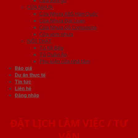
Cửa vòm gỗ
CỬA NHỰA
Cửa Nhựa ABS Hàn Quốc
Cửa Nhựa Đài Loan
Cửa Nhựa Gỗ Composite
Cửa vòm nhựa
NỘI THẤT
Tủ Kệ Bếp
Tủ Quần Áo
Phụ kiện cửa nhà tắm
Báo giá
Dự án thực tế
Tin tức
Liên hệ
Đăng nhập
ĐẶT LỊCH LÀM VIỆC / TƯ
VẤN