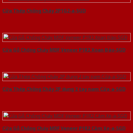
Cửa Thép Chống Cháy 2P1G2-a-SGD
Cửa Gỗ Chống Cháy MDF Veneer P1R2 Xoan Đào-SGD
Cửa Thép Chống Cháy 2P dung 2 tay nam Cửa-a-SGD
Cửa Gỗ Chống Cháy MDF Veneer P1R2 Căm Xe-a-SGD