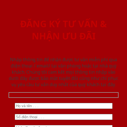
ĐĂNG KÝ TƯ VẤN &
NHẬN ƯU ĐÃI
Nhập thông tin để nhận được tư vấn miễn phí qua
điện thoại / email/ tại văn phòng hoặc tại nhà quý
khách. Chúng tôi cam kết mọi thông tin nhập vào
dưới đây được bảo mật tuyệt đối cũng như chỉ phục
vụ yêu cầu tư vấn duy nhất của quý khách tại đây.