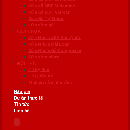
Cửa gỗ MDF Melamine
Cửa Gỗ MDF Veneer
Cửa Gỗ Tự Nhiên
Cửa vòm gỗ
CỬA NHỰA
Cửa Nhựa ABS Hàn Quốc
Cửa Nhựa Đài Loan
Cửa Nhựa Gỗ Composite
Cửa vòm nhựa
NỘI THẤT
Tủ Kệ Bếp
Tủ Quần Áo
Phụ kiện cửa nhà tắm
Báo giá
Dự án thực tế
Tin tức
Liên hệ