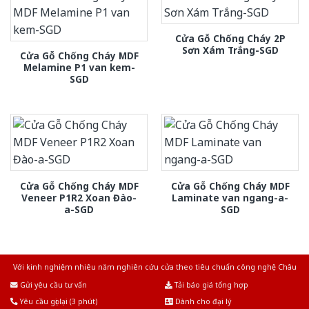
Cửa Gỗ Chống Cháy 2P
Sơn Xám Trắng-SGD
Cửa Gỗ Chống Cháy MDF
Melamine P1 van kem-
SGD
Cửa Gỗ Chống Cháy MDF
Cửa Gỗ Chống Cháy MDF
Veneer P1R2 Xoan Đào-
Laminate van ngang-a-
a-SGD
SGD
Với kinh nghiệm nhiêu năm nghiên cứu cửa theo tiêu chuẩn công nghệ Châu
Âu.Chúng tôi tự tin là nhà sản xuất & cung cấp hàng đầu tại Việt Nam!
Gửi yêu cầu tư vấn
Tải báo giá tổng hợp
Yêu cầu gọi lại (3 phút)
Dành cho đại lý