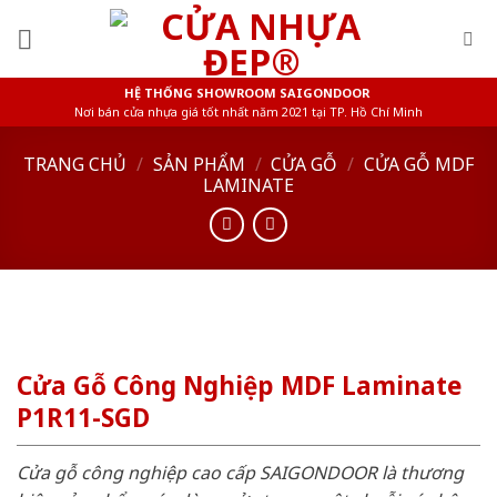
Skip
to
content
HỆ THỐNG SHOWROOM SAIGONDOOR
Nơi bán cửa nhựa giá tốt nhất năm 2021 tại TP. Hồ Chí Minh
TRANG CHỦ
/
SẢN PHẨM
/
CỬA GỖ
/
CỬA GỖ MDF
LAMINATE
Cửa Gỗ Công Nghiệp MDF Laminate
P1R11-SGD
Cửa gỗ công nghiệp cao cấp SAIGONDOOR là thương