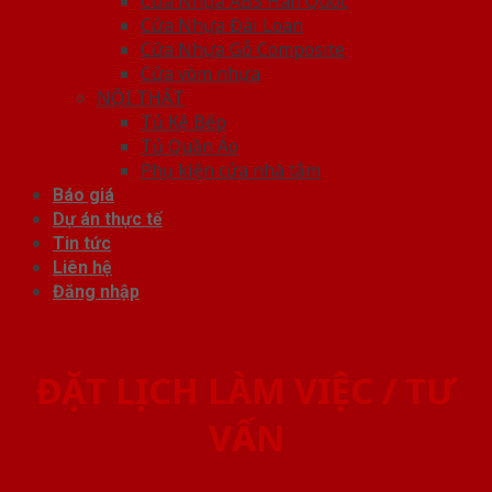
Cửa Nhựa ABS Hàn Quốc
Cửa Nhựa Đài Loan
Cửa Nhựa Gỗ Composite
Cửa vòm nhựa
NỘI THẤT
Tủ Kệ Bếp
Tủ Quần Áo
Phụ kiện cửa nhà tắm
Báo giá
Dự án thực tế
Tin tức
Liên hệ
Đăng nhập
ĐẶT LỊCH LÀM VIỆC / TƯ
VẤN