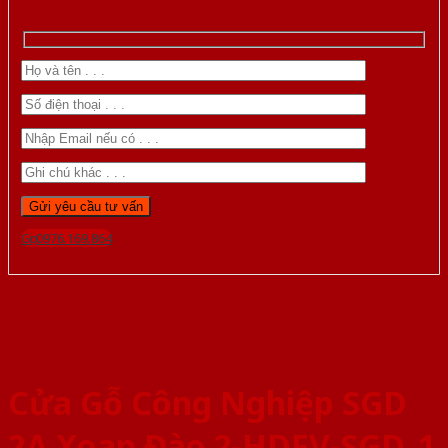
Gọi 0976.169.864
Cửa Gỗ Công Nghiệp SGD
2A Xoan Đào 2-HDFV-SGD_1