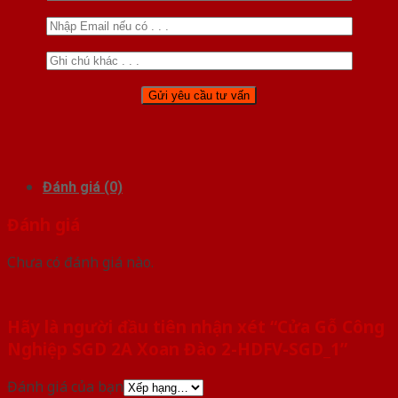
Đánh giá (0)
Đánh giá
Chưa có đánh giá nào.
Hãy là người đầu tiên nhận xét “Cửa Gỗ Công
Nghiệp SGD 2A Xoan Đào 2-HDFV-SGD_1”
Đánh giá của bạn