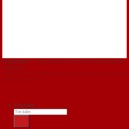
SaigonDoor™
- Hệ thống Showroom cửa nhựa hàng đầu
Việt Nam
Copyright ⓒ 2016 – 2026 SaigonDoor™ - www.bancuanhua.com | Đơn vị
chủ quản SaigonDoor
Tìm kiếm: