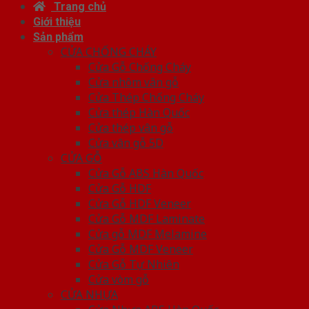
Trang chủ
Giới thiệu
Sản phẩm
CỬA CHỐNG CHÁY
Cửa Gỗ Chống Cháy
Cửa nhôm vân gỗ
Cửa Thép Chống Cháy
Cửa thép Hàn Quốc
Cửa thép vân gỗ
Cửa vân gỗ 5D
CỬA GỖ
Cửa Gỗ ABS Hàn Quốc
Cửa Gỗ HDF
Cửa Gỗ HDF Veneer
Cửa Gỗ MDF Laminate
Cửa gỗ MDF Melamine
Cửa Gỗ MDF Veneer
Cửa Gỗ Tự Nhiên
Cửa vòm gỗ
CỬA NHỰA