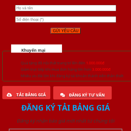
Khuyến mại
Quà tặng đồ nội thất trang trí lên đến
1.000.000đ
Giảm trực tiếp khi mua đơn hàng lớn hơn
3.000.000đ
Nhiều ưu đãi lớn khi đăng ký tài khoản thành viên thân thiết
TẢI BẢNG GIÁ
ĐĂNG KÝ TƯ VẤN
ĐĂNG KÝ TẢI BẢNG GIÁ
Đăng ký nhận báo giá mới nhất từ chúng tôi