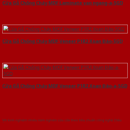
Cửa Gỗ Chống Cháy MDF Laminate van ngang-a-SGD
Cửa Gỗ Chống Cháy MDF Veneer P1R2 Xoan Đào-SGD
Cửa Gỗ Chống Cháy MDF Veneer P1R2 Xoan Đào-a-SGD
Với kinh nghiệm nhiêu năm nghiên cứu cửa theo tiêu chuẩn công nghệ Châu
Âu.Chúng tôi tự tin là nhà sản xuất & cung cấp hàng đầu tại Việt Nam!