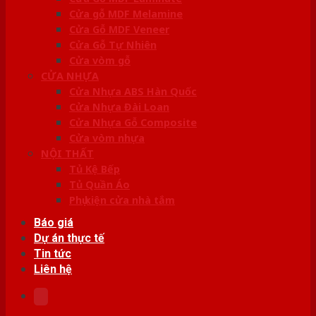
Cửa gỗ MDF Melamine
Cửa Gỗ MDF Veneer
Cửa Gỗ Tự Nhiên
Cửa vòm gỗ
CỬA NHỰA
Cửa Nhựa ABS Hàn Quốc
Cửa Nhựa Đài Loan
Cửa Nhựa Gỗ Composite
Cửa vòm nhựa
NỘI THẤT
Tủ Kệ Bếp
Tủ Quần Áo
Phụ kiện cửa nhà tắm
Báo giá
Dự án thực tế
Tin tức
Liên hệ