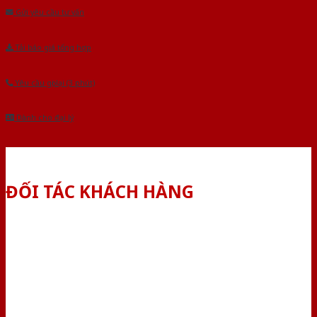
Gửi yêu cầu tư vấn
Tải báo giá tổng hợp
Yêu cầu gọi lại (3 phút)
Dành cho đại lý
ĐỐI TÁC KHÁCH HÀNG