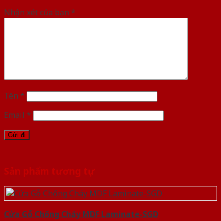
Nhận xét của bạn
*
Tên
*
Email
*
Sản phẩm tương tự
Cửa Gỗ Chống Cháy MDF Laminate-SGD