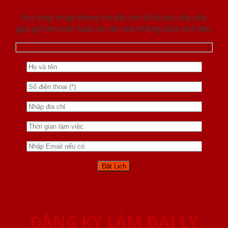
Vui lòng nhập thông tin đặt lịch để được sắp xếp
gặp gỡ làm việc hoăc tư vấn mà không phải chờ đợi.
ĐĂNG KÝ LÀM ĐẠI LÝ