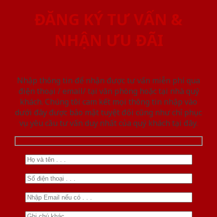
ĐĂNG KÝ TƯ VẤN &
NHẬN ƯU ĐÃI
Nhập thông tin để nhận được tư vấn miễn phí qua
điện thoại / email/ tại văn phòng hoặc tại nhà quý
khách. Chúng tôi cam kết mọi thông tin nhập vào
dưới đây được bảo mật tuyệt đối cũng như chỉ phục
vụ yêu cầu tư vấn duy nhất của quý khách tại đây.