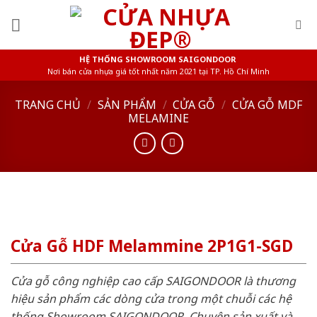
Skip
to
content
HỆ THỐNG SHOWROOM SAIGONDOOR
Nơi bán cửa nhựa giá tốt nhất năm 2021 tại TP. Hồ Chí Minh
TRANG CHỦ
/
SẢN PHẨM
/
CỬA GỖ
/
CỬA GỖ MDF
MELAMINE
Cửa Gỗ HDF Melammine 2P1G1-SGD
Cửa gỗ công nghiệp cao cấp SAIGONDOOR là thương
hiệu sản phẩm các dòng cửa trong một chuỗi các hệ
thống Showroom SAIGONDOOR. Chuyên sản xuất và