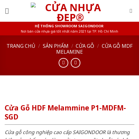
Skip
to
content
HỆ THỐNG SHOWROOM SAIGONDOOR
Nơi bán cửa nhựa giá tốt nhất năm 2021 tại TP. Hồ Chí Minh
TRANG CHỦ
/
SẢN PHẨM
/
CỬA GỖ
/
CỬA GỖ MDF
MELAMINE
Cửa Gỗ HDF Melammine P1-MDFM-
SGD
Cửa gỗ công nghiệp cao cấp SAIGONDOOR là thương