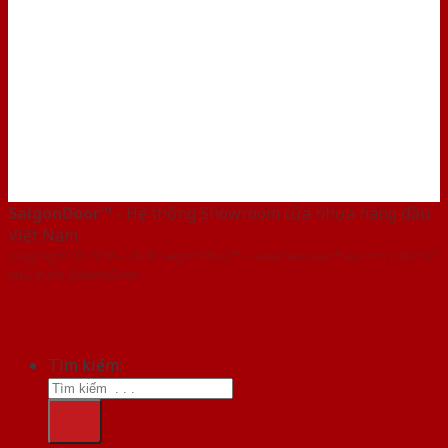
SaigonDoor™
- Hệ thống Showroom cửa nhựa hàng đầu
Việt Nam
Copyright ⓒ 2016 – 2026 SaigonDoor™ - www.bancuanhua.com | Đơn vị
chủ quản SaigonDoor
Tìm kiếm: