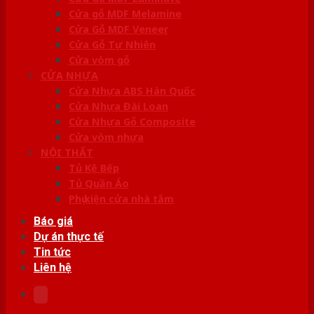
Cửa gỗ MDF Melamine
Cửa Gỗ MDF Veneer
Cửa Gỗ Tự Nhiên
Cửa vòm gỗ
CỬA NHỰA
Cửa Nhựa ABS Hàn Quốc
Cửa Nhựa Đài Loan
Cửa Nhựa Gỗ Composite
Cửa vòm nhựa
NỘI THẤT
Tủ Kệ Bếp
Tủ Quần Áo
Phụ kiện cửa nhà tắm
Báo giá
Dự án thực tế
Tin tức
Liên hệ