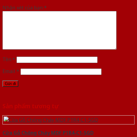
Nhận xét của bạn
*
Tên
*
Email
*
Sản phẩm tương tự
Cửa Gỗ Chống Cháy MDF P1R4-C1-SGD