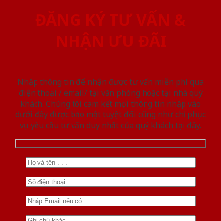
ĐĂNG KÝ TƯ VẤN &
NHẬN ƯU ĐÃI
Nhập thông tin để nhận được tư vấn miễn phí qua
điện thoại / email/ tại văn phòng hoặc tại nhà quý
khách. Chúng tôi cam kết mọi thông tin nhập vào
dưới đây được bảo mật tuyệt đối cũng như chỉ phục
vụ yêu cầu tư vấn duy nhất của quý khách tại đây.