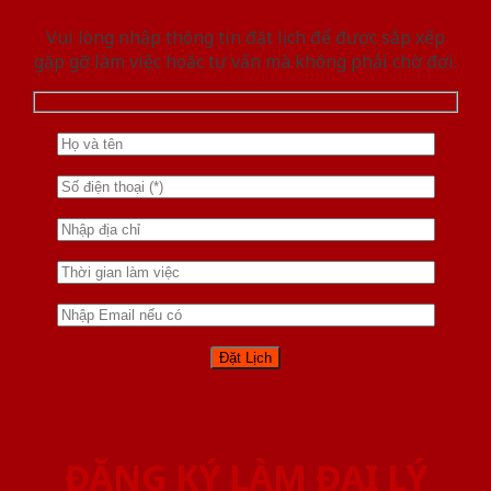
Vui lòng nhập thông tin đặt lịch để được sắp xếp
gặp gỡ làm việc hoăc tư vấn mà không phải chờ đợi.
ĐĂNG KÝ LÀM ĐẠI LÝ