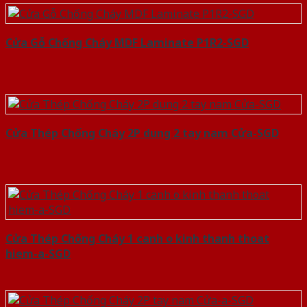
Cửa Gỗ Chống Cháy MDF Laminate P1R2-SGD
Cửa Thép Chống Cháy 2P dung 2 tay nam Cửa-SGD
Cửa Thép Chống Cháy 1 canh o kinh thanh thoat
hiem-a-SGD