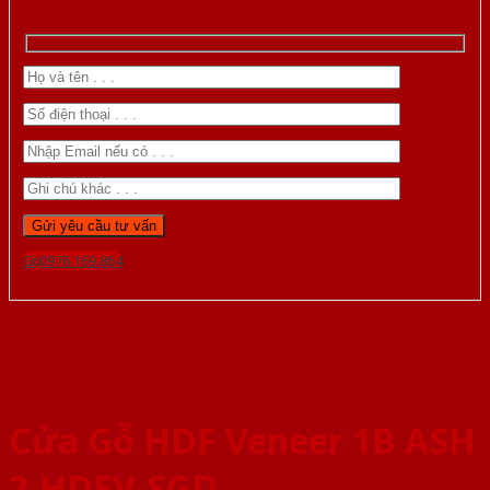
Gọi 0976.169.864
Cửa Gỗ HDF Veneer 1B ASH
2-HDFV-SGD