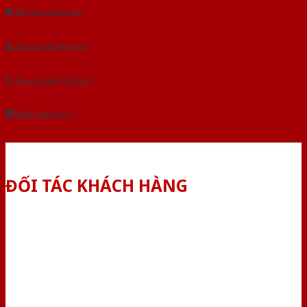
Gửi yêu cầu tư vấn
Tải báo giá tổng hợp
Yêu cầu gọi lại (3 phút)
Dành cho đại lý
ĐỐI TÁC KHÁCH HÀNG