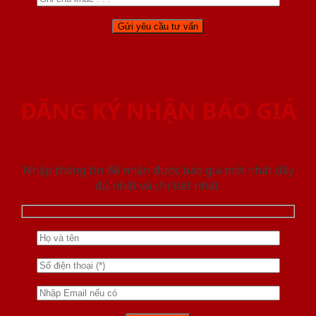
ĐĂNG KÝ NHẬN BÁO GIÁ
Nhập thông tin để nhận được báo giá mới nhât đầy
đủ nhất và chi tiết nhất.