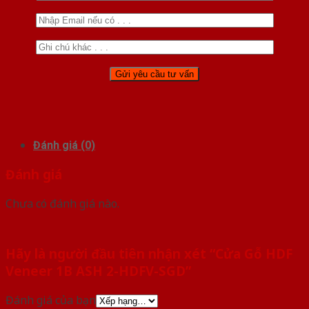
Đánh giá (0)
Đánh giá
Chưa có đánh giá nào.
Hãy là người đầu tiên nhận xét “Cửa Gỗ HDF
Veneer 1B ASH 2-HDFV-SGD”
Đánh giá của bạn