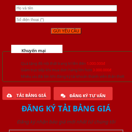
Khuyến mại
Quà tặng đồ nội thất trang trí lên đến
1.000.000đ
Giảm trực tiếp khi mua đơn hàng lớn hơn
3.000.000đ
Nhiều ưu đãi lớn khi đăng ký tài khoản thành viên thân thiết
TẢI BẢNG GIÁ
ĐĂNG KÝ TƯ VẤN
ĐĂNG KÝ TẢI BẢNG GIÁ
Đăng ký nhận báo giá mới nhất từ chúng tôi