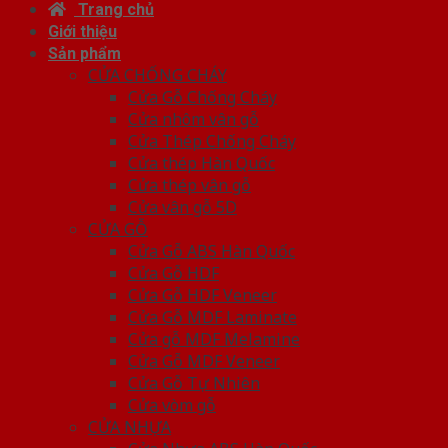
Trang chủ
Giới thiệu
Sản phẩm
CỬA CHỐNG CHÁY
Cửa Gỗ Chống Cháy
Cửa nhôm vân gỗ
Cửa Thép Chống Cháy
Cửa thép Hàn Quốc
Cửa thép vân gỗ
Cửa vân gỗ 5D
CỬA GỖ
Cửa Gỗ ABS Hàn Quốc
Cửa Gỗ HDF
Cửa Gỗ HDF Veneer
Cửa Gỗ MDF Laminate
Cửa gỗ MDF Melamine
Cửa Gỗ MDF Veneer
Cửa Gỗ Tự Nhiên
Cửa vòm gỗ
CỬA NHỰA