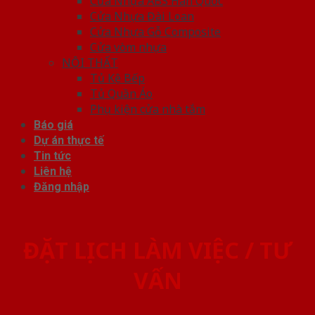
Cửa Nhựa ABS Hàn Quốc
Cửa Nhựa Đài Loan
Cửa Nhựa Gỗ Composite
Cửa vòm nhựa
NỘI THẤT
Tủ Kệ Bếp
Tủ Quần Áo
Phụ kiện cửa nhà tắm
Báo giá
Dự án thực tế
Tin tức
Liên hệ
Đăng nhập
ĐẶT LỊCH LÀM VIỆC / TƯ
VẤN