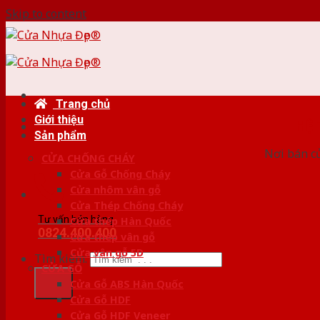
Skip to content
Trang chủ
Giới thiệu
HỆ
Sản phẩm
Nơi bán c
CỬA CHỐNG CHÁY
Cửa Gỗ Chống Cháy
Cửa nhôm vân gỗ
Cửa Thép Chống Cháy
Tư vấn bán hàng
Cửa thép Hàn Quốc
0824.400.400
Cửa thép vân gỗ
Cửa vân gỗ 5D
Tìm kiếm:
CỬA GỖ
Cửa Gỗ ABS Hàn Quốc
Cửa Gỗ HDF
Cửa Gỗ HDF Veneer