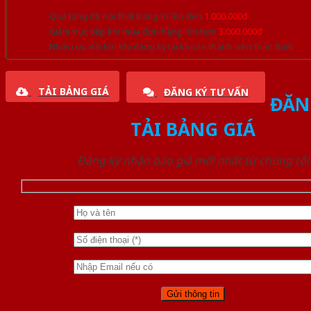
Quà tặng đồ nội thất trang trí lên đến
1.000.000đ
Giảm trực tiếp khi mua đơn hàng lớn hơn
3.000.000đ
Nhiều ưu đãi lớn khi đăng ký tài khoản thành viên thân thiết
TẢI BẢNG GIÁ
ĐĂNG KÝ TƯ VẤN
ĐĂN
TẢI BẢNG GIÁ
Đăng ký nhận báo giá mới nhất từ chúng tôi