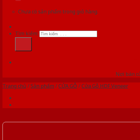
Chưa có sản phẩm trong giỏ hàng.
Tìm kiếm:
HỆ
Nơi bán c
Trang chủ
/
Sản phẩm
/
CỬA GỖ
/
Cửa Gỗ HDF Veneer