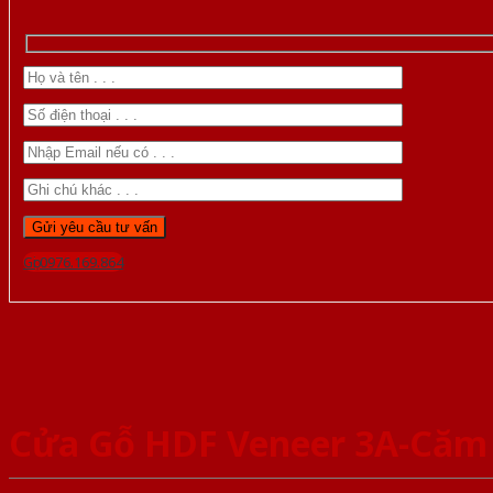
Gọi 0976.169.864
Cửa Gỗ HDF Veneer 3A-Căm