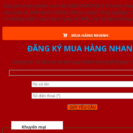
Cửa gỗ công nghiệp cao cấp SAIGONDOOR là thương hiệ
sản xuất và phân phối những dòng cửa gỗ công nghiệp ch
có những chính sách bán hàng ƯU ĐÃI CAO đi kèm với sự đ
MUA HÀNG NHANH
ĐĂNG KÝ MUA HÀNG NHAN
Chúng tôi sẽ liên lạc lại với quý khách trong thời gian
Khuyến mại