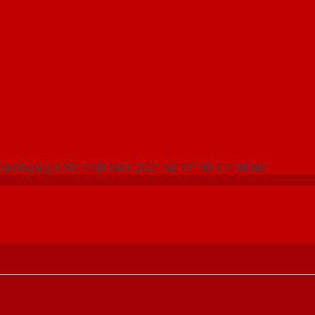
 THỐNG SHOWROOM SAIGONDOOR
ửa nhựa giá tốt nhất năm 2021 tại TP. Hồ Chí Minh