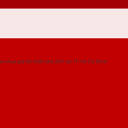
 THỐNG SHOWROOM SAIGONDOOR
ửa nhựa giá tốt nhất năm 2021 tại TP. Hồ Chí Minh