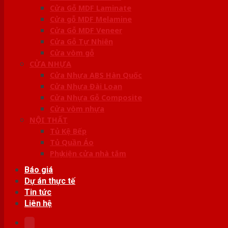
Cửa Gỗ MDF Laminate
Cửa gỗ MDF Melamine
Cửa Gỗ MDF Veneer
Cửa Gỗ Tự Nhiên
Cửa vòm gỗ
CỬA NHỰA
Cửa Nhựa ABS Hàn Quốc
Cửa Nhựa Đài Loan
Cửa Nhựa Gỗ Composite
Cửa vòm nhựa
NỘI THẤT
Tủ Kệ Bếp
Tủ Quần Áo
Phụ kiện cửa nhà tắm
Báo giá
Dự án thực tế
Tin tức
Liên hệ