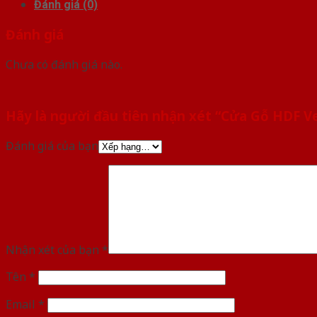
Đánh giá (0)
Đánh giá
Chưa có đánh giá nào.
Hãy là người đầu tiên nhận xét “Cửa Gỗ HDF 
Đánh giá của bạn
Nhận xét của bạn
*
Tên
*
Email
*