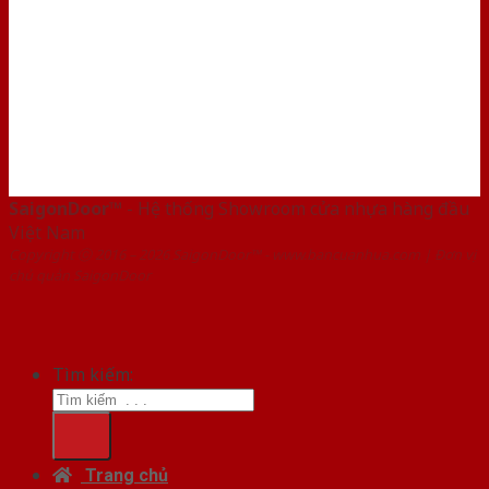
SaigonDoor™
- Hệ thống Showroom cửa nhựa hàng đầu
Việt Nam
Copyright ⓒ 2016 – 2026 SaigonDoor™ - www.bancuanhua.com | Đơn vị
chủ quản SaigonDoor
Tìm kiếm:
Trang chủ