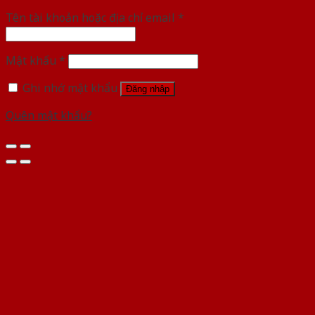
Tên tài khoản hoặc địa chỉ email
*
Mật khẩu
*
Ghi nhớ mật khẩu
Đăng nhập
Quên mật khẩu?