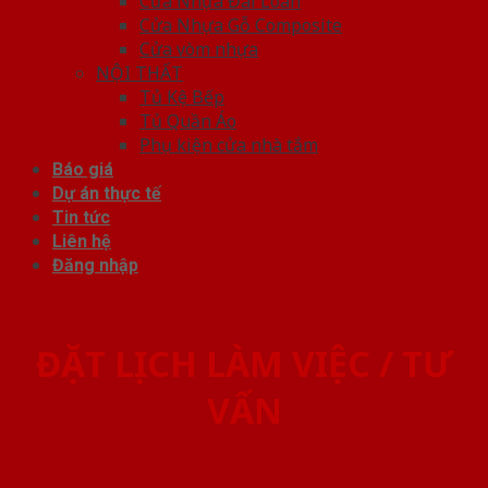
Cửa Nhựa Đài Loan
Cửa Nhựa Gỗ Composite
Cửa vòm nhựa
NỘI THẤT
Tủ Kệ Bếp
Tủ Quần Áo
Phụ kiện cửa nhà tắm
Báo giá
Dự án thực tế
Tin tức
Liên hệ
Đăng nhập
ĐẶT LỊCH LÀM VIỆC / TƯ
VẤN