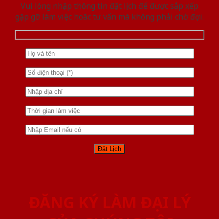
Vui lòng nhập thông tin đặt lịch để được sắp xếp
gặp gỡ làm việc hoăc tư vấn mà không phải chờ đợi.
ĐĂNG KÝ LÀM ĐẠI LÝ