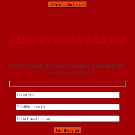
ĐĂNG KÝ NHẬN BÁO GIÁ
Nhập thông tin để nhận được báo giá mới nhât đầy
đủ nhất và chi tiết nhất.