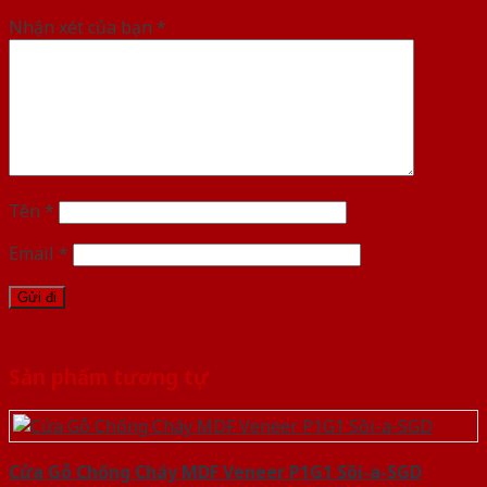
Nhận xét của bạn
*
Tên
*
Email
*
Sản phẩm tương tự
Cửa Gỗ Chống Cháy MDF Veneer P1G1 Sồi-a-SGD