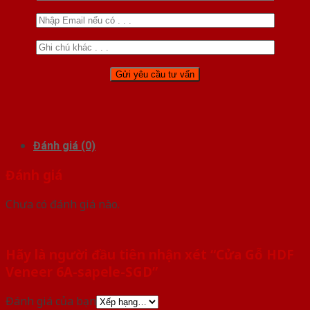
Đánh giá (0)
Đánh giá
Chưa có đánh giá nào.
Hãy là người đầu tiên nhận xét “Cửa Gỗ HDF
Veneer 6A-sapele-SGD”
Đánh giá của bạn