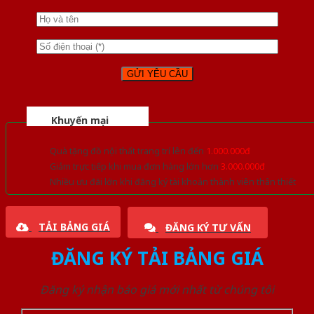
Khuyến mại
Quà tặng đồ nội thất trang trí lên đến
1.000.000đ
Giảm trực tiếp khi mua đơn hàng lớn hơn
3.000.000đ
Nhiều ưu đãi lớn khi đăng ký tài khoản thành viên thân thiết
TẢI BẢNG GIÁ
ĐĂNG KÝ TƯ VẤN
ĐĂNG KÝ TẢI BẢNG GIÁ
Đăng ký nhận báo giá mới nhất từ chúng tôi