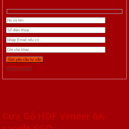
Gọi 0976.169.864
Cửa Gỗ HDF Veneer 6A-
sapele-SGD