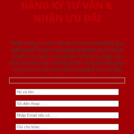
ĐĂNG KÝ TƯ VẤN &
NHẬN ƯU ĐÃI
Nhập thông tin để nhận được tư vấn miễn phí qua
điện thoại / email/ tại văn phòng hoặc tại nhà quý
khách. Chúng tôi cam kết mọi thông tin nhập vào
dưới đây được bảo mật tuyệt đối cũng như chỉ phục
vụ yêu cầu tư vấn duy nhất của quý khách tại đây.