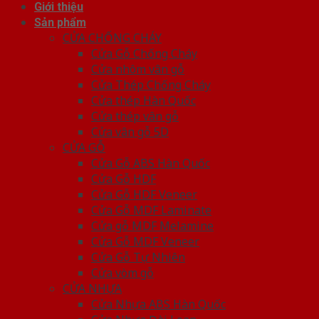
Giới thiệu
Sản phẩm
CỬA CHỐNG CHÁY
Cửa Gỗ Chống Cháy
Cửa nhôm vân gỗ
Cửa Thép Chống Cháy
Cửa thép Hàn Quốc
Cửa thép vân gỗ
Cửa vân gỗ 5D
CỬA GỖ
Cửa Gỗ ABS Hàn Quốc
Cửa Gỗ HDF
Cửa Gỗ HDF Veneer
Cửa Gỗ MDF Laminate
Cửa gỗ MDF Melamine
Cửa Gỗ MDF Veneer
Cửa Gỗ Tự Nhiên
Cửa vòm gỗ
CỬA NHỰA
Cửa Nhựa ABS Hàn Quốc