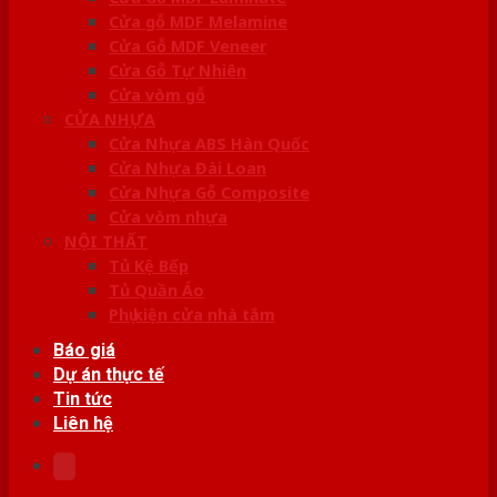
Cửa gỗ MDF Melamine
Cửa Gỗ MDF Veneer
Cửa Gỗ Tự Nhiên
Cửa vòm gỗ
CỬA NHỰA
Cửa Nhựa ABS Hàn Quốc
Cửa Nhựa Đài Loan
Cửa Nhựa Gỗ Composite
Cửa vòm nhựa
NỘI THẤT
Tủ Kệ Bếp
Tủ Quần Áo
Phụ kiện cửa nhà tắm
Báo giá
Dự án thực tế
Tin tức
Liên hệ