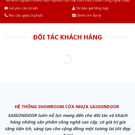
Với kinh nghiệm nhiêu năm nghiên cứu cửa theo tiêu chuẩn công nghệ Châu
Âu.Chúng tôi tự tin là nhà sản xuất & cung cấp hàng đầu tại Việt Nam!
Gửi yêu cầu tư vấn
Tải báo giá tổng hợp
Yêu cầu gọi lại (3 phút)
Dành cho đại lý
ĐỐI TÁC KHÁCH HÀNG
HỆ THỐNG SHOWROOM CỬA NHỰA SAIGONDOOR
SAIGONDOOR luôn nỗ lực mang đến cho đối tác và khách
hàng những sản phẩm công nghệ cao cấp, có giá trị gia
tăng tiện ích, sáng tạo cho cộng đồng một tương lai tốt đẹp