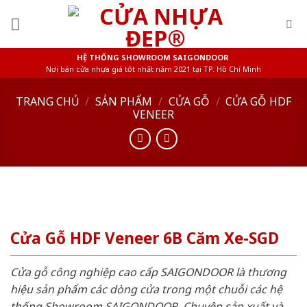
Skip
to
content
HỆ THỐNG SHOWROOM SAIGONDOOR
Nơi bán cửa nhựa giá tốt nhất năm 2021 tại TP. Hồ Chí Minh
TRANG CHỦ
/
SẢN PHẨM
/
CỬA GỖ
/
CỬA GỖ HDF
VENEER
Cửa Gỗ HDF Veneer 6B Căm Xe-SGD
Cửa gỗ công nghiệp cao cấp SAIGONDOOR là thương
hiệu sản phẩm các dòng cửa trong một chuỗi các hệ
thống Showroom SAIGONDOOR. Chuyên sản xuất và