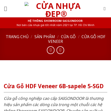
Skip
to
content
HỆ THỐNG SHOWROOM SAIGONDOOR
Nơi bán cửa nhựa giá tốt nhất năm 2021 tại TP. Hồ Chí Minh
TRANG CHỦ
/
SẢN PHẨM
/
CỬA GỖ
/
CỬA GỖ HDF
VENEER
Cửa Gỗ HDF Veneer 6B-sapele 5-SGD
Cửa gỗ công nghiệp cao cấp SAIGONDOOR là thương
hiệu sản phẩm các dòng cửa trong một chuỗi các hệ
thống Showroom SAIGONDOOR. Chuyên sản xuất và