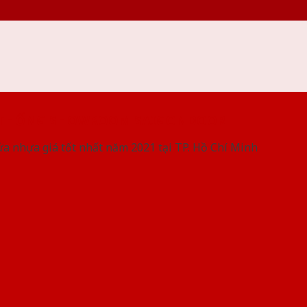
 THỐNG SHOWROOM SAIGONDOOR
ửa nhựa giá tốt nhất năm 2021 tại TP. Hồ Chí Minh