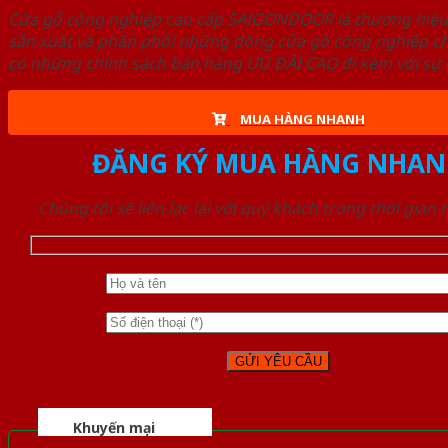
Cửa gỗ công nghiệp cao cấp SAIGONDOOR là thương hiệ
sản xuất và phân phối những dòng cửa gỗ công nghiệp ch
có những chính sách bán hàng ƯU ĐÃI CAO đi kèm với sự đ
MUA HÀNG NHANH
ĐĂNG KÝ MUA HÀNG NHAN
Chúng tôi sẽ liên lạc lại với quý khách trong thời gian
Khuyến mại