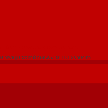
 THỐNG SHOWROOM SAIGONDOOR
ửa nhựa giá tốt nhất năm 2021 tại TP. Hồ Chí Minh