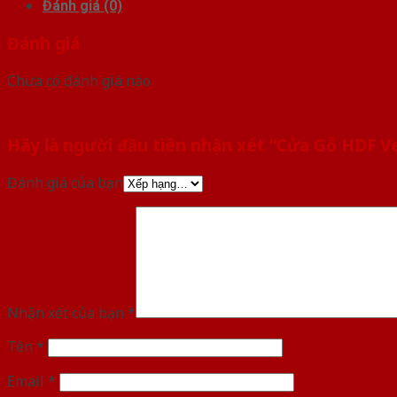
Đánh giá (0)
Đánh giá
Chưa có đánh giá nào.
Hãy là người đầu tiên nhận xét “Cửa Gỗ HDF 
Đánh giá của bạn
Nhận xét của bạn
*
Tên
*
Email
*