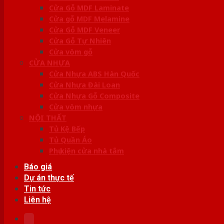
Cửa Gỗ MDF Laminate
Cửa gỗ MDF Melamine
Cửa Gỗ MDF Veneer
Cửa Gỗ Tự Nhiên
Cửa vòm gỗ
CỬA NHỰA
Cửa Nhựa ABS Hàn Quốc
Cửa Nhựa Đài Loan
Cửa Nhựa Gỗ Composite
Cửa vòm nhựa
NỘI THẤT
Tủ Kệ Bếp
Tủ Quần Áo
Phụ kiện cửa nhà tắm
Báo giá
Dự án thực tế
Tin tức
Liên hệ