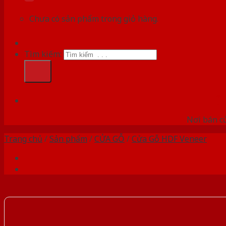
Chưa có sản phẩm trong giỏ hàng.
Tìm kiếm:
HỆ
Nơi bán c
Trang chủ
/
Sản phẩm
/
CỬA GỖ
/
Cửa Gỗ HDF Veneer