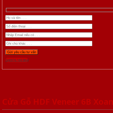
Gọi 0976.169.864
Cửa Gỗ HDF Veneer 6B Xoan