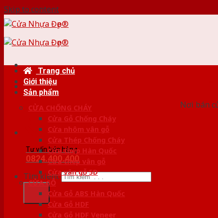
Skip to content
Trang chủ
Giới thiệu
HỆ
Sản phẩm
Nơi bán c
CỬA CHỐNG CHÁY
Cửa Gỗ Chống Cháy
Cửa nhôm vân gỗ
Cửa Thép Chống Cháy
Tư vấn bán hàng
Cửa thép Hàn Quốc
0824.400.400
Cửa thép vân gỗ
Cửa vân gỗ 5D
Tìm kiếm:
CỬA GỖ
Cửa Gỗ ABS Hàn Quốc
Cửa Gỗ HDF
Cửa Gỗ HDF Veneer