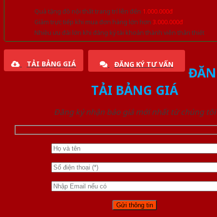
Quà tặng đồ nội thất trang trí lên đến
1.000.000đ
Giảm trực tiếp khi mua đơn hàng lớn hơn
3.000.000đ
Nhiều ưu đãi lớn khi đăng ký tài khoản thành viên thân thiết
TẢI BẢNG GIÁ
ĐĂNG KÝ TƯ VẤN
ĐĂN
TẢI BẢNG GIÁ
Đăng ký nhận báo giá mới nhất từ chúng tôi