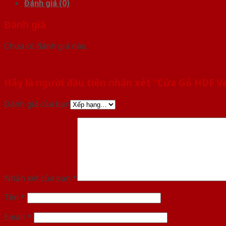
Đánh giá (0)
Đánh giá
Chưa có đánh giá nào.
Hãy là người đầu tiên nhận xét “Cửa Gỗ HDF 
Đánh giá của bạn
Nhận xét của bạn
*
Tên
*
Email
*