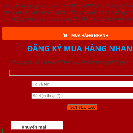
Cửa gỗ công nghiệp cao cấp SAIGONDOOR là thương hiệ
sản xuất và phân phối những dòng cửa gỗ công nghiệp ch
có những chính sách bán hàng ƯU ĐÃI CAO đi kèm với sự đ
MUA HÀNG NHANH
ĐĂNG KÝ MUA HÀNG NHAN
Chúng tôi sẽ liên lạc lại với quý khách trong thời gian
Khuyến mại