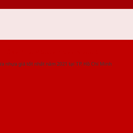
 THỐNG SHOWROOM SAIGONDOOR
ửa nhựa giá tốt nhất năm 2021 tại TP. Hồ Chí Minh