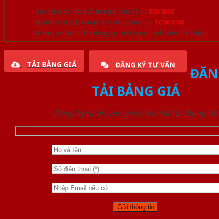
Quà tặng đồ nội thất trang trí lên đến
1.000.000đ
Giảm trực tiếp khi mua đơn hàng lớn hơn
3.000.000đ
Nhiều ưu đãi lớn khi đăng ký tài khoản thành viên thân thiết
TẢI BẢNG GIÁ
ĐĂNG KÝ TƯ VẤN
ĐĂN
TẢI BẢNG GIÁ
Đăng ký nhận báo giá mới nhất từ chúng tôi