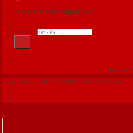
Chưa có sản phẩm trong giỏ hàng.
Tìm kiếm:
HỆ
Nơi bán c
Trang chủ
/
Sản phẩm
/
CỬA GỖ
/
Cửa Gỗ HDF Veneer