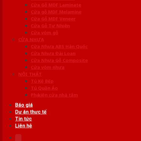
Cửa Gỗ MDF Laminate
Cửa gỗ MDF Melamine
Cửa Gỗ MDF Veneer
Cửa Gỗ Tự Nhiên
Cửa vòm gỗ
CỬA NHỰA
Cửa Nhựa ABS Hàn Quốc
Cửa Nhựa Đài Loan
Cửa Nhựa Gỗ Composite
Cửa vòm nhựa
NỘI THẤT
Tủ Kệ Bếp
Tủ Quần Áo
Phụ kiện cửa nhà tắm
Báo giá
Dự án thực tế
Tin tức
Liên hệ