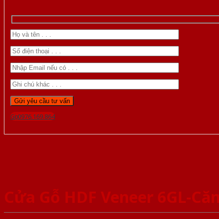
Gọi 0976.169.864
Cửa Gỗ HDF Veneer 6GL-Că