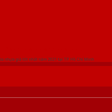
 THỐNG SHOWROOM SAIGONDOOR
ửa nhựa giá tốt nhất năm 2021 tại TP. Hồ Chí Minh