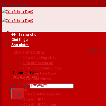
Skip to content
Trang chủ
Giới thiệu
HỆ
Sản phẩm
Nơi bán c
CỬA CHỐNG CHÁY
Cửa Gỗ Chống Cháy
Cửa nhôm vân gỗ
Cửa Thép Chống Cháy
Tư vấn bán hàng
Cửa thép Hàn Quốc
0824.400.400
Cửa thép vân gỗ
Cửa vân gỗ 5D
Tìm kiếm:
CỬA GỖ
Cửa Gỗ ABS Hàn Quốc
Cửa Gỗ HDF
Cửa Gỗ HDF Veneer