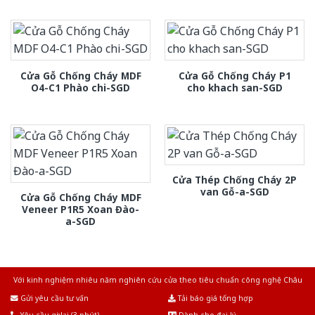
Cửa Gỗ Chống Cháy MDF
Cửa Gỗ Chống Cháy P1
O4-C1 Phào chi-SGD
cho khach san-SGD
Cửa Thép Chống Cháy 2P
van Gỗ-a-SGD
Cửa Gỗ Chống Cháy MDF
Veneer P1R5 Xoan Đào-
a-SGD
Với kinh nghiệm nhiêu năm nghiên cứu cửa theo tiêu chuẩn công nghệ Châu
Âu.Chúng tôi tự tin là nhà sản xuất & cung cấp hàng đầu tại Việt Nam!
Gửi yêu cầu tư vấn
Tải báo giá tổng hợp