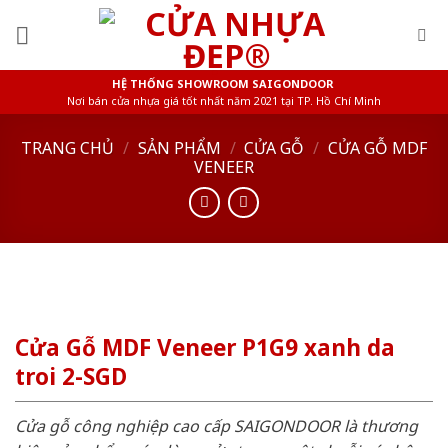
Skip
to
content
HỆ THỐNG SHOWROOM SAIGONDOOR
Nơi bán cửa nhựa giá tốt nhất năm 2021 tại TP. Hồ Chí Minh
TRANG CHỦ
/
SẢN PHẨM
/
CỬA GỖ
/
CỬA GỖ MDF
VENEER
Cửa Gỗ MDF Veneer P1G9 xanh da
troi 2-SGD
Cửa gỗ công nghiệp cao cấp SAIGONDOOR là thương