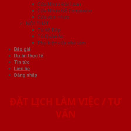
Cửa Nhựa Đài Loan
Cửa Nhựa Gỗ Composite
Cửa vòm nhựa
NỘI THẤT
Tủ Kệ Bếp
Tủ Quần Áo
Phụ kiện cửa nhà tắm
Báo giá
Dự án thực tế
Tin tức
Liên hệ
Đăng nhập
ĐẶT LỊCH LÀM VIỆC / TƯ
VẤN