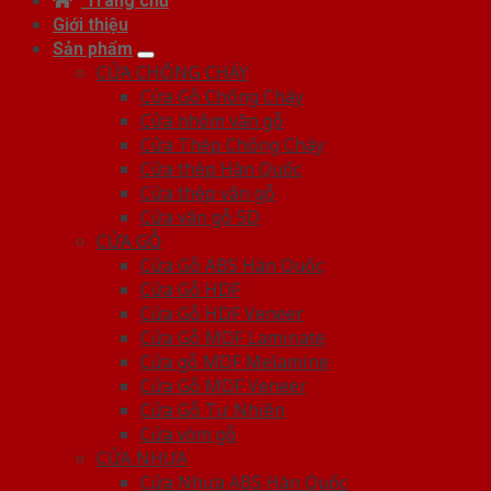
Trang chủ
Giới thiệu
Sản phẩm
CỬA CHỐNG CHÁY
Cửa Gỗ Chống Cháy
Cửa nhôm vân gỗ
Cửa Thép Chống Cháy
Cửa thép Hàn Quốc
Cửa thép vân gỗ
Cửa vân gỗ 5D
CỬA GỖ
Cửa Gỗ ABS Hàn Quốc
Cửa Gỗ HDF
Cửa Gỗ HDF Veneer
Cửa Gỗ MDF Laminate
Cửa gỗ MDF Melamine
Cửa Gỗ MDF Veneer
Cửa Gỗ Tự Nhiên
Cửa vòm gỗ
CỬA NHỰA
Cửa Nhựa ABS Hàn Quốc