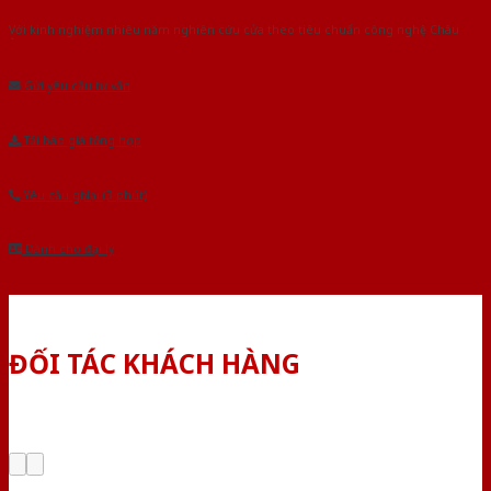
Với kinh nghiệm nhiêu năm nghiên cứu cửa theo tiêu chuẩn công nghệ Châu
Âu.Chúng tôi tự tin là nhà sản xuất & cung cấp hàng đầu tại Việt Nam!
Gửi yêu cầu tư vấn
Tải báo giá tổng hợp
Yêu cầu gọi lại (3 phút)
Dành cho đại lý
ĐỐI TÁC KHÁCH HÀNG