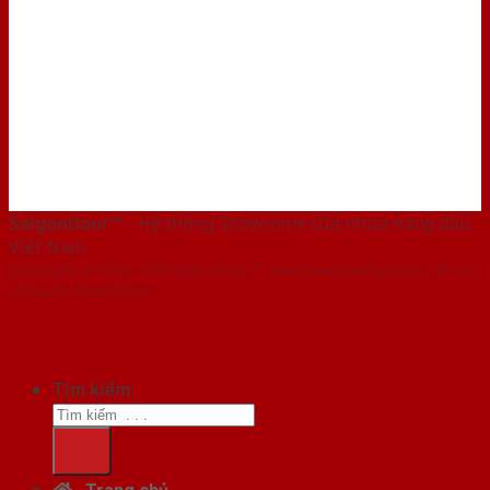
SaigonDoor™
- Hệ thống Showroom cửa nhựa hàng đầu
Việt Nam
Copyright ⓒ 2016 – 2026 SaigonDoor™ - www.bancuanhua.com | Đơn vị
chủ quản SaigonDoor
Tìm kiếm: