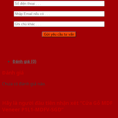
Đánh giá (0)
Đánh giá
Chưa có đánh giá nào.
Hãy là người đầu tiên nhận xét “Cửa Gỗ MDF
Veneer P1L1-MDFV-SGD”