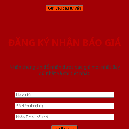
ĐĂNG KÝ NHẬN BÁO GIÁ
Nhập thông tin để nhận được báo giá mới nhât đầy
đủ nhất và chi tiết nhất.