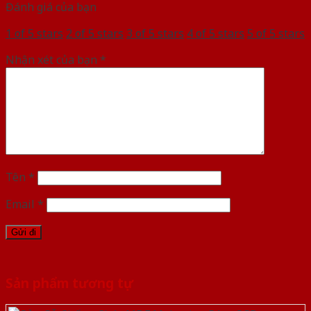
Đánh giá của bạn
1 of 5 stars
2 of 5 stars
3 of 5 stars
4 of 5 stars
5 of 5 stars
Nhận xét của bạn
*
Tên
*
Email
*
Sản phẩm tương tự