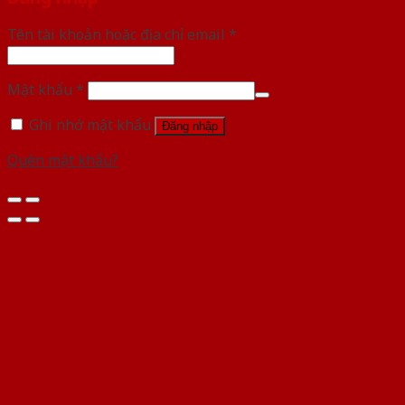
Tên tài khoản hoặc địa chỉ email
*
Mật khẩu
*
Ghi nhớ mật khẩu
Đăng nhập
Quên mật khẩu?