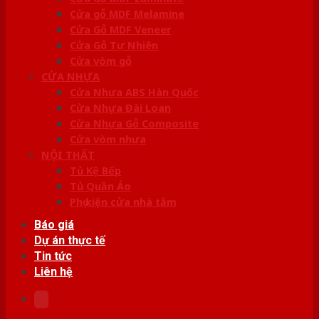
Cửa gỗ MDF Melamine
Cửa Gỗ MDF Veneer
Cửa Gỗ Tự Nhiên
Cửa vòm gỗ
CỬA NHỰA
Cửa Nhựa ABS Hàn Quốc
Cửa Nhựa Đài Loan
Cửa Nhựa Gỗ Composite
Cửa vòm nhựa
NỘI THẤT
Tủ Kệ Bếp
Tủ Quần Áo
Phụ kiện cửa nhà tắm
Báo giá
Dự án thực tế
Tin tức
Liên hệ