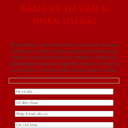
ĐĂNG KÝ TƯ VẤN &
NHẬN ƯU ĐÃI
Nhập thông tin để nhận được tư vấn miễn phí qua
điện thoại / email/ tại văn phòng hoặc tại nhà quý
khách. Chúng tôi cam kết mọi thông tin nhập vào
dưới đây được bảo mật tuyệt đối cũng như chỉ phục
vụ yêu cầu tư vấn duy nhất của quý khách tại đây.