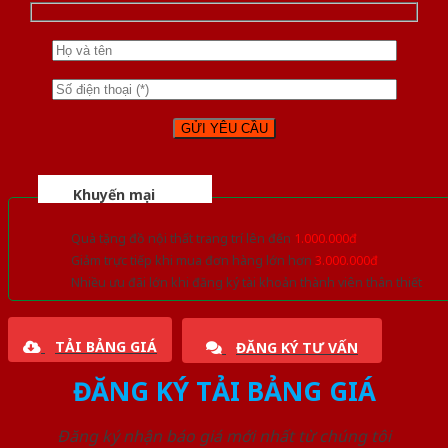
Khuyến mại
Quà tặng đồ nội thất trang trí lên đến
1.000.000đ
Giảm trực tiếp khi mua đơn hàng lớn hơn
3.000.000đ
Nhiều ưu đãi lớn khi đăng ký tài khoản thành viên thân thiết
TẢI BẢNG GIÁ
ĐĂNG KÝ TƯ VẤN
ĐĂNG KÝ TẢI BẢNG GIÁ
Đăng ký nhận báo giá mới nhất từ chúng tôi