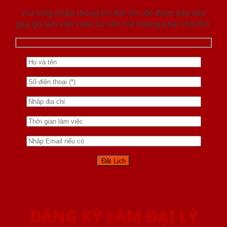
Vui lòng nhập thông tin đặt lịch để được sắp xếp
gặp gỡ làm việc hoăc tư vấn mà không phải chờ đợi.
ĐĂNG KÝ LÀM ĐẠI LÝ