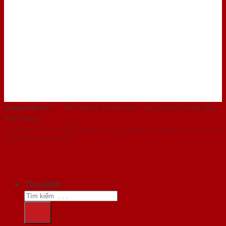
SaigonDoor™
- Hệ thống Showroom cửa nhựa hàng đầu
Việt Nam
Copyright ⓒ 2016 – 2026 SaigonDoor™ - www.bancuanhua.com | Đơn vị
chủ quản SaigonDoor
Tìm kiếm: