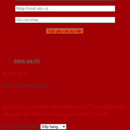
Đánh giá (0)
Đánh giá
Chưa có đánh giá nào.
Hãy là người đầu tiên nhận xét “Cửa Gỗp HDF
Veneer 9A Sồi me bong con-HDFV-SGD”
Đánh giá của bạn