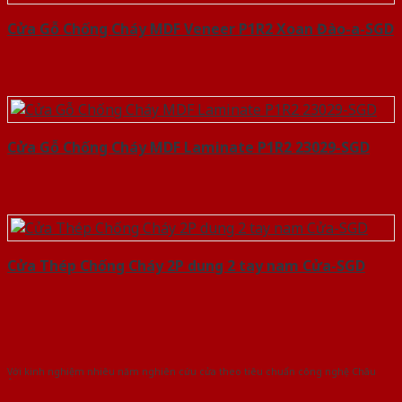
Cửa Gỗ Chống Cháy MDF Veneer P1R2 Xoan Đào-a-SGD
Cửa Gỗ Chống Cháy MDF Laminate P1R2 23029-SGD
Cửa Thép Chống Cháy 2P dung 2 tay nam Cửa-SGD
Với kinh nghiệm nhiêu năm nghiên cứu cửa theo tiêu chuẩn công nghệ Châu
Âu.Chúng tôi tự tin là nhà sản xuất & cung cấp hàng đầu tại Việt Nam!