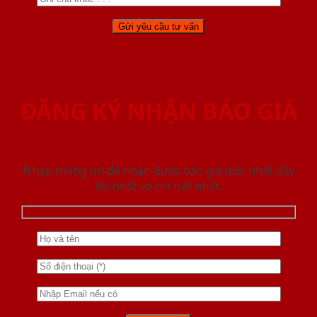
ĐĂNG KÝ NHẬN BÁO GIÁ
Nhập thông tin để nhận được báo giá mới nhât đầy
đủ nhất và chi tiết nhất.