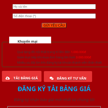
Khuyến mại
Quà tặng đồ nội thất trang trí lên đến
1.000.000đ
Giảm trực tiếp khi mua đơn hàng lớn hơn
3.000.000đ
Nhiều ưu đãi lớn khi đăng ký tài khoản thành viên thân thiết
TẢI BẢNG GIÁ
ĐĂNG KÝ TƯ VẤN
ĐĂNG KÝ TẢI BẢNG GIÁ
Đăng ký nhận báo giá mới nhất từ chúng tôi