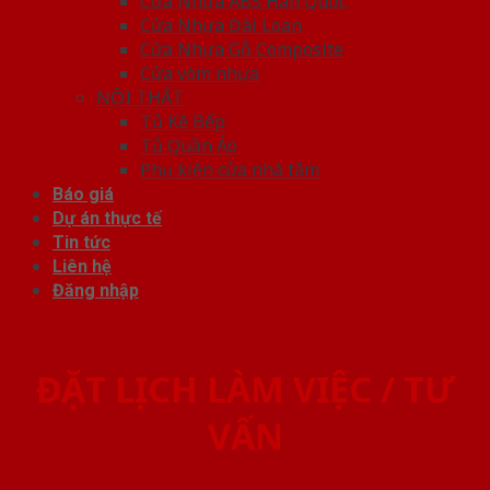
Cửa Nhựa ABS Hàn Quốc
Cửa Nhựa Đài Loan
Cửa Nhựa Gỗ Composite
Cửa vòm nhựa
NỘI THẤT
Tủ Kệ Bếp
Tủ Quần Áo
Phụ kiện cửa nhà tắm
Báo giá
Dự án thực tế
Tin tức
Liên hệ
Đăng nhập
ĐẶT LỊCH LÀM VIỆC / TƯ
VẤN