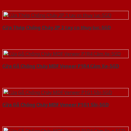
Cửa Thép Chống Cháy 2P 2 tay co thuy luc-SGD
Cửa Gỗ Chống Cháy MDF Veneer P1R4 Căm Xe-SGD
Cửa Gỗ Chống Cháy MDF Veneer P1G1 Sồi-SGD