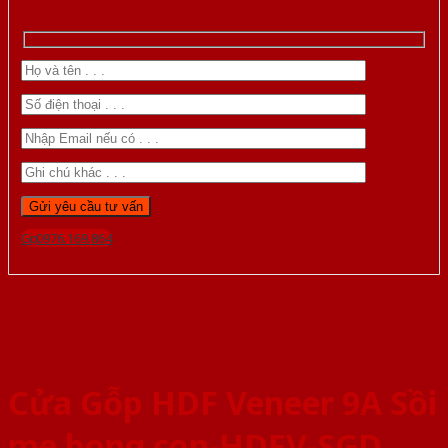
Gọi 0976.169.864
Cửa Gỗp HDF Veneer 9A Sồi
me bong con-HDFV-SGD