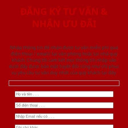
ĐĂNG KÝ TƯ VẤN &
NHẬN ƯU ĐÃI
Nhập thông tin để nhận được tư vấn miễn phí qua
điện thoại / email/ tại văn phòng hoặc tại nhà quý
khách. Chúng tôi cam kết mọi thông tin nhập vào
dưới đây được bảo mật tuyệt đối cũng như chỉ phục
vụ yêu cầu tư vấn duy nhất của quý khách tại đây.