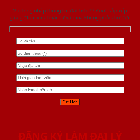
Vui lòng nhập thông tin đặt lịch để được sắp xếp
gặp gỡ làm việc hoăc tư vấn mà không phải chờ đợi.
ĐĂNG KÝ LÀM ĐẠI LÝ