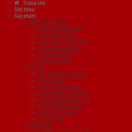
Trang chủ
Giới thiệu
Sản phẩm
CỬA CHỐNG CHÁY
Cửa Gỗ Chống Cháy
Cửa nhôm vân gỗ
Cửa Thép Chống Cháy
Cửa thép Hàn Quốc
Cửa thép vân gỗ
Cửa vân gỗ 5D
CỬA GỖ
Cửa Gỗ ABS Hàn Quốc
Cửa Gỗ HDF
Cửa Gỗ HDF Veneer
Cửa Gỗ MDF Laminate
Cửa gỗ MDF Melamine
Cửa Gỗ MDF Veneer
Cửa Gỗ Tự Nhiên
Cửa vòm gỗ
CỬA NHỰA