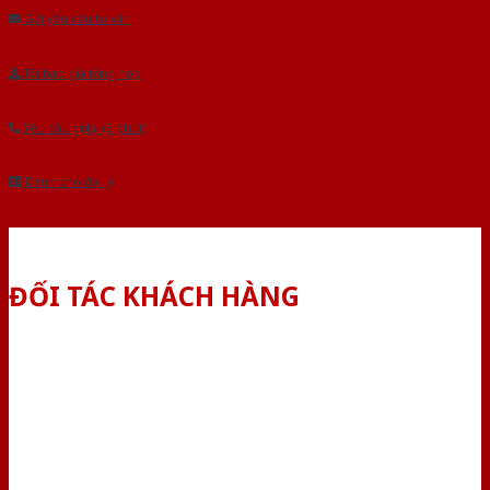
Gửi yêu cầu tư vấn
Tải báo giá tổng hợp
Yêu cầu gọi lại (3 phút)
Dành cho đại lý
ĐỐI TÁC KHÁCH HÀNG