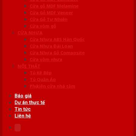
Cửa gỗ MDF Melamine
Cửa Gỗ MDF Veneer
Cửa Gỗ Tự Nhiên
Cửa vòm gỗ
CỬA NHỰA
Cửa Nhựa ABS Hàn Quốc
Cửa Nhựa Đài Loan
Cửa Nhựa Gỗ Composite
Cửa vòm nhựa
NỘI THẤT
Tủ Kệ Bếp
Tủ Quần Áo
Phụ kiện cửa nhà tắm
Báo giá
Dự án thực tế
Tin tức
Liên hệ