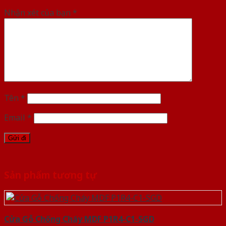
Nhận xét của bạn
*
Tên
*
Email
*
Sản phẩm tương tự
Cửa Gỗ Chống Cháy MDF P1R4-C1-SGD