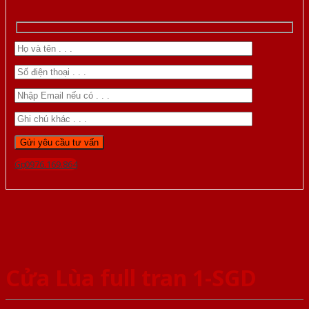
Gọi 0976.169.864
Cửa Lùa full tran 1-SGD