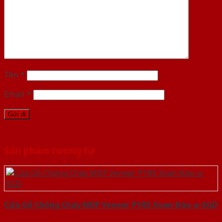
Tên
*
Email
*
Sản phẩm tương tự
Cửa Gỗ Chống Cháy MDF Veneer P1R5 Xoan Đào-a-SGD