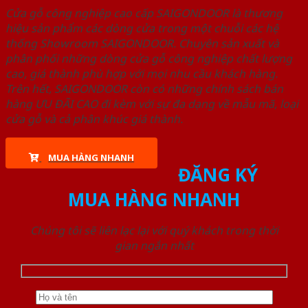
Cửa gỗ công nghiệp cao cấp SAIGONDOOR là thương
hiệu sản phẩm các dòng cửa trong một chuỗi các hệ
thống Showroom SAIGONDOOR. Chuyên sản xuất và
phân phối những dòng cửa gỗ công nghiệp chất lượng
cao, giá thành phù hợp với mọi nhu cầu khách hàng.
Trên hết, SAIGONDOOR còn có những chính sách bán
hàng ƯU ĐÃI CAO đi kèm với sự đa dạng về mẫu mã, loại
cửa gỗ và cả phân khúc giá thành.
MUA HÀNG NHANH
ĐĂNG KÝ
MUA HÀNG NHANH
Chúng tôi sẽ liên lạc lại với quý khách trong thời
gian ngắn nhất