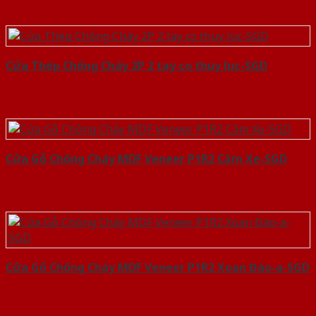
Cửa Thép Chống Cháy 2P 2 tay co thuy luc-SGD
Cửa Gỗ Chống Cháy MDF Veneer P1R2 Căm Xe-SGD
Cửa Gỗ Chống Cháy MDF Veneer P1R2 Xoan Đào-a-SGD