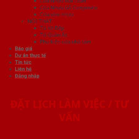
Cửa Nhựa Đài Loan
Cửa Nhựa Gỗ Composite
Cửa vòm nhựa
NỘI THẤT
Tủ Kệ Bếp
Tủ Quần Áo
Phụ kiện cửa nhà tắm
Báo giá
Dự án thực tế
Tin tức
Liên hệ
Đăng nhập
ĐẶT LỊCH LÀM VIỆC / TƯ
VẤN