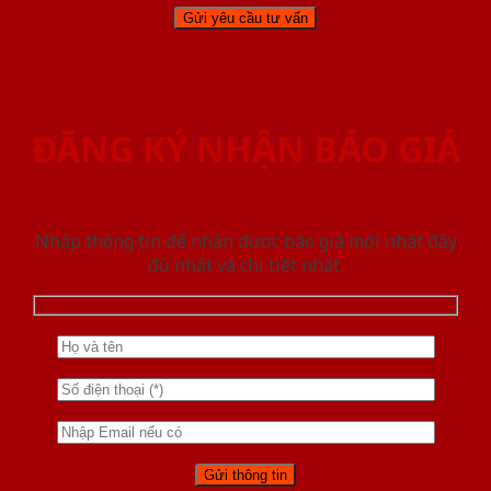
ĐĂNG KÝ NHẬN BÁO GIÁ
Nhập thông tin để nhận được báo giá mới nhât đầy
đủ nhất và chi tiết nhất.