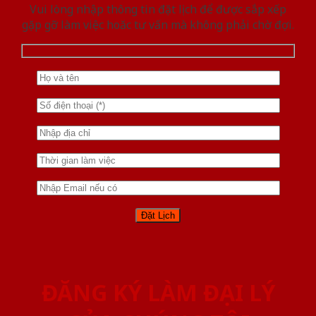
Vui lòng nhập thông tin đặt lịch để được sắp xếp
gặp gỡ làm việc hoăc tư vấn mà không phải chờ đợi.
ĐĂNG KÝ LÀM ĐẠI LÝ