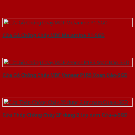
Cửa Gỗ Chống Cháy MDF Melamine P1-SGD
Cửa Gỗ Chống Cháy MDF Veneer P1R5 Xoan Đào-SGD
Cửa Thép Chống Cháy 2P dung 2 tay nam Cửa-a-SGD