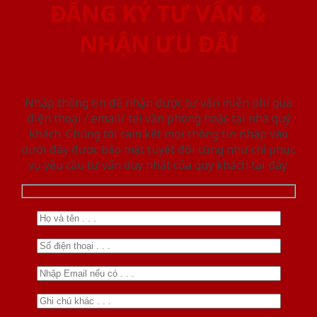
ĐĂNG KÝ TƯ VẤN &
NHẬN ƯU ĐÃI
Nhập thông tin để nhận được tư vấn miễn phí qua
điện thoại / email/ tại văn phòng hoặc tại nhà quý
khách. Chúng tôi cam kết mọi thông tin nhập vào
dưới đây được bảo mật tuyệt đối cũng như chỉ phục
vụ yêu cầu tư vấn duy nhất của quý khách tại đây.