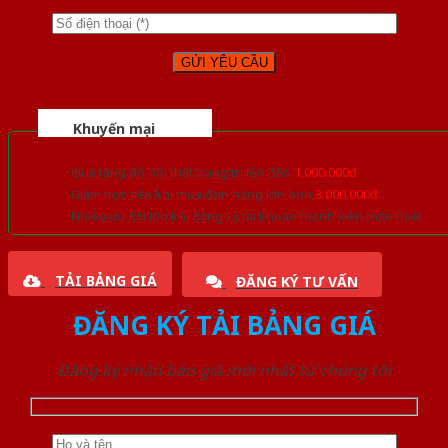
Khuyến mại
Quà tặng đồ nội thất trang trí lên đến
1.000.000đ
Giảm trực tiếp khi mua đơn hàng lớn hơn
3.000.000đ
Nhiều ưu đãi lớn khi đăng ký tài khoản thành viên thân thiết
TẢI BẢNG GIÁ
ĐĂNG KÝ TƯ VẤN
ĐĂNG KÝ TẢI BẢNG GIÁ
Đăng ký nhận báo giá mới nhất từ chúng tôi