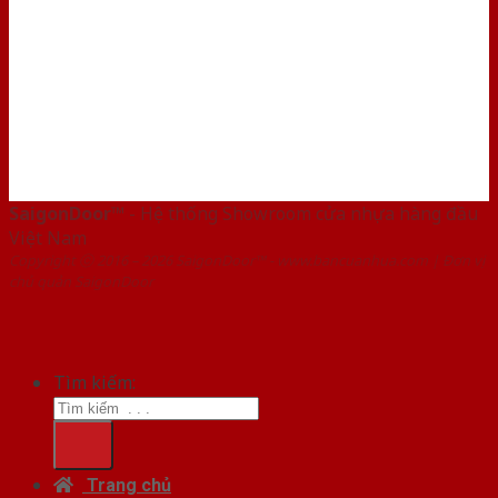
SaigonDoor™
- Hệ thống Showroom cửa nhựa hàng đầu
Việt Nam
Copyright ⓒ 2016 – 2026 SaigonDoor™ - www.bancuanhua.com | Đơn vị
chủ quản SaigonDoor
Tìm kiếm:
Trang chủ