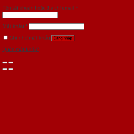
Tên tài khoản hoặc địa chỉ email
*
Mật khẩu
*
Ghi nhớ mật khẩu
Đăng nhập
Quên mật khẩu?