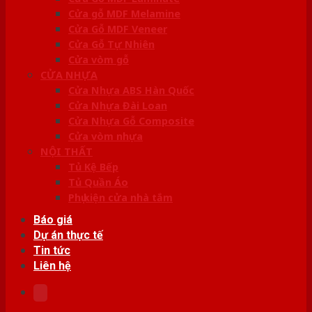
Cửa gỗ MDF Melamine
Cửa Gỗ MDF Veneer
Cửa Gỗ Tự Nhiên
Cửa vòm gỗ
CỬA NHỰA
Cửa Nhựa ABS Hàn Quốc
Cửa Nhựa Đài Loan
Cửa Nhựa Gỗ Composite
Cửa vòm nhựa
NỘI THẤT
Tủ Kệ Bếp
Tủ Quần Áo
Phụ kiện cửa nhà tắm
Báo giá
Dự án thực tế
Tin tức
Liên hệ