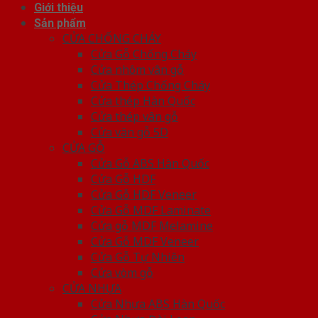
Giới thiệu
Sản phẩm
CỬA CHỐNG CHÁY
Cửa Gỗ Chống Cháy
Cửa nhôm vân gỗ
Cửa Thép Chống Cháy
Cửa thép Hàn Quốc
Cửa thép vân gỗ
Cửa vân gỗ 5D
CỬA GỖ
Cửa Gỗ ABS Hàn Quốc
Cửa Gỗ HDF
Cửa Gỗ HDF Veneer
Cửa Gỗ MDF Laminate
Cửa gỗ MDF Melamine
Cửa Gỗ MDF Veneer
Cửa Gỗ Tự Nhiên
Cửa vòm gỗ
CỬA NHỰA
Cửa Nhựa ABS Hàn Quốc