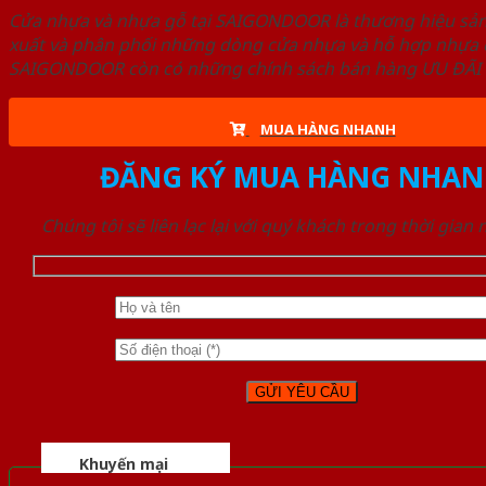
Cửa nhựa và nhựa gỗ tại SAIGONDOOR là thương hiệu s
xuất và phân phối những dòng cửa nhựa và hỗ hợp nhựa ch
SAIGONDOOR còn có những chính sách bán hàng ƯU ĐÃI CAO
MUA HÀNG NHANH
ĐĂNG KÝ MUA HÀNG NHAN
Chúng tôi sẽ liên lạc lại với quý khách trong thời gian
Khuyến mại