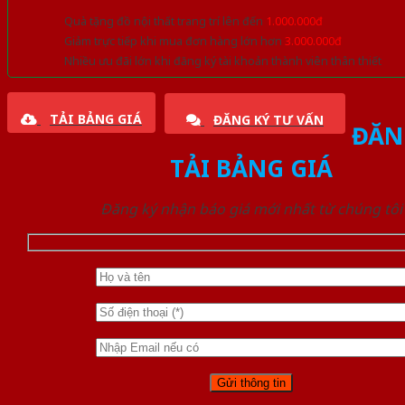
Quà tặng đồ nội thất trang trí lên đến
1.000.000đ
Giảm trực tiếp khi mua đơn hàng lớn hơn
3.000.000đ
Nhiều ưu đãi lớn khi đăng ký tài khoản thành viên thân thiết
TẢI BẢNG GIÁ
ĐĂNG KÝ TƯ VẤN
ĐĂN
TẢI BẢNG GIÁ
Đăng ký nhận báo giá mới nhất từ chúng tôi