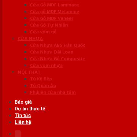
Cửa Gỗ MDF Laminate
Cửa gỗ MDF Melamine
Cửa Gỗ MDF Veneer
Cửa Gỗ Tự Nhiên
Cửa vòm gỗ
CỬA NHỰA
Cửa Nhựa ABS Hàn Quốc
Cửa Nhựa Đài Loan
Cửa Nhựa Gỗ Composite
Cửa vòm nhựa
NỘI THẤT
Tủ Kệ Bếp
Tủ Quần Áo
Phụ kiện cửa nhà tắm
Báo giá
Dự án thực tế
Tin tức
Liên hệ