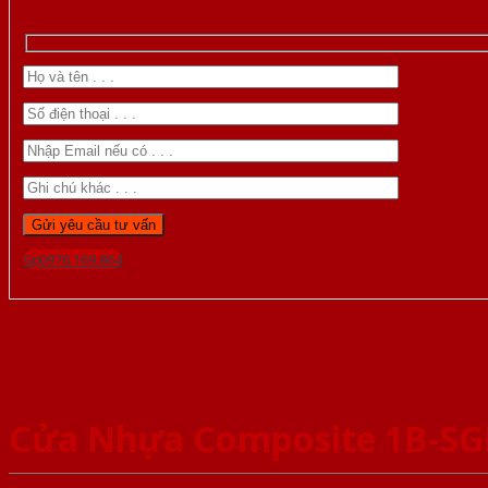
Gọi 0976.169.864
Cửa Nhựa Composite 1B-S