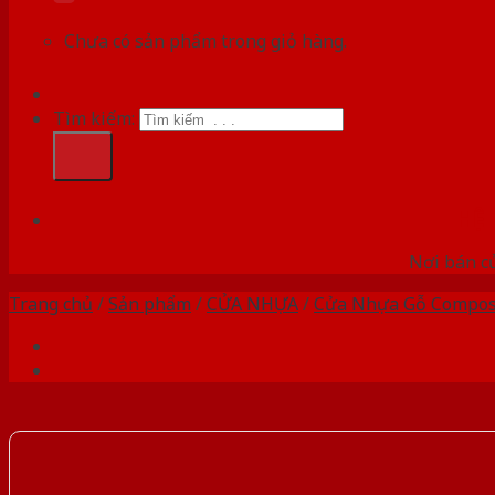
Chưa có sản phẩm trong giỏ hàng.
Tìm kiếm:
HỆ
Nơi bán c
Trang chủ
/
Sản phẩm
/
CỬA NHỰA
/
Cửa Nhựa Gỗ Compos