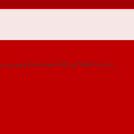
 THỐNG SHOWROOM SAIGONDOOR
ửa nhựa giá tốt nhất năm 2021 tại TP. Hồ Chí Minh