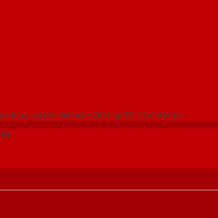
 THỐNG SHOWROOM SAIGONDOOR
ửa nhựa giá tốt nhất năm 2021 tại TP. Hồ Chí Minh
ite