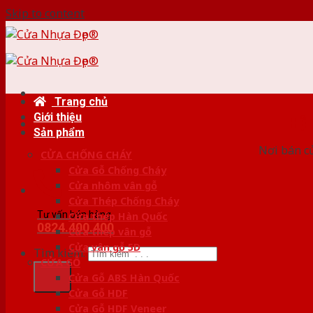
Skip to content
Trang chủ
Giới thiệu
HỆ
Sản phẩm
Nơi bán c
CỬA CHỐNG CHÁY
Cửa Gỗ Chống Cháy
Cửa nhôm vân gỗ
Cửa Thép Chống Cháy
Tư vấn bán hàng
Cửa thép Hàn Quốc
0824.400.400
Cửa thép vân gỗ
Cửa vân gỗ 5D
Tìm kiếm:
CỬA GỖ
Cửa Gỗ ABS Hàn Quốc
Cửa Gỗ HDF
Cửa Gỗ HDF Veneer