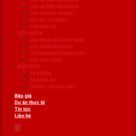
Cửa gỗ MDF Melamine
Cửa Gỗ MDF Veneer
Cửa Gỗ Tự Nhiên
Cửa vòm gỗ
CỬA NHỰA
Cửa Nhựa ABS Hàn Quốc
Cửa Nhựa Đài Loan
Cửa Nhựa Gỗ Composite
Cửa vòm nhựa
NỘI THẤT
Tủ Kệ Bếp
Tủ Quần Áo
Phụ kiện cửa nhà tắm
Báo giá
Dự án thực tế
Tin tức
Liên hệ