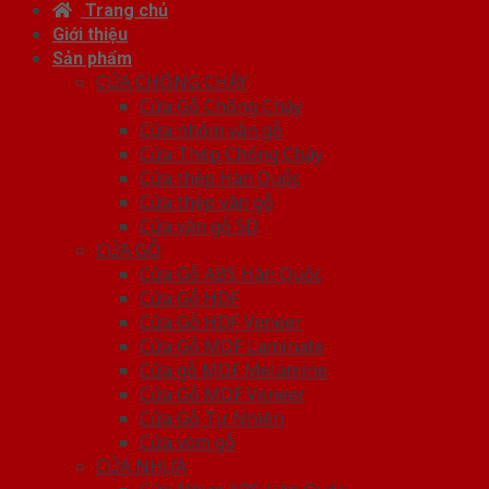
Trang chủ
Giới thiệu
Sản phẩm
CỬA CHỐNG CHÁY
Cửa Gỗ Chống Cháy
Cửa nhôm vân gỗ
Cửa Thép Chống Cháy
Cửa thép Hàn Quốc
Cửa thép vân gỗ
Cửa vân gỗ 5D
CỬA GỖ
Cửa Gỗ ABS Hàn Quốc
Cửa Gỗ HDF
Cửa Gỗ HDF Veneer
Cửa Gỗ MDF Laminate
Cửa gỗ MDF Melamine
Cửa Gỗ MDF Veneer
Cửa Gỗ Tự Nhiên
Cửa vòm gỗ
CỬA NHỰA