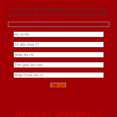
Vui lòng nhập thông tin đặt lịch để được sắp xếp
gặp gỡ làm việc hoăc tư vấn mà không phải chờ đợi.
ĐĂNG KÝ LÀM ĐẠI LÝ