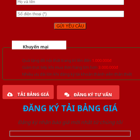
Khuyến mại
Quà tặng đồ nội thất trang trí lên đến
1.000.000đ
Giảm trực tiếp khi mua đơn hàng lớn hơn
3.000.000đ
Nhiều ưu đãi lớn khi đăng ký tài khoản thành viên thân thiết
TẢI BẢNG GIÁ
ĐĂNG KÝ TƯ VẤN
ĐĂNG KÝ TẢI BẢNG GIÁ
Đăng ký nhận báo giá mới nhất từ chúng tôi