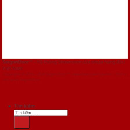
SaigonDoor™
- Hệ thống Showroom cửa nhựa hàng đầu
Việt Nam
Copyright ⓒ 2016 – 2026 SaigonDoor™ - www.bancuanhua.com | Đơn vị
chủ quản SaigonDoor
Tìm kiếm: