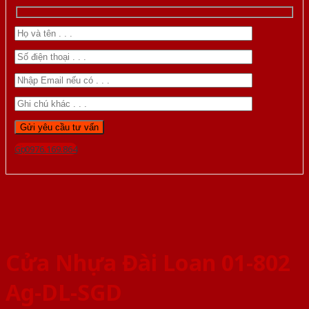
Gọi 0976.169.864
Cửa Nhựa Đài Loan 01-802
Ag-DL-SGD