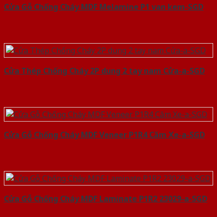
Cửa Gỗ Chống Cháy MDF Melamine P1 van kem-SGD
Cửa Thép Chống Cháy 2P dung 2 tay nam Cửa-a-SGD
Cửa Gỗ Chống Cháy MDF Veneer P1R4 Căm Xe-a-SGD
Cửa Gỗ Chống Cháy MDF Laminate P1R2 23029-a-SGD