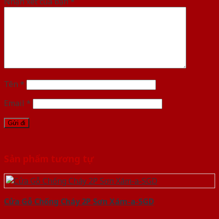
Nhận xét của bạn
*
Tên
*
Email
*
Sản phẩm tương tự
Cửa Gỗ Chống Cháy 2P Sơn Xám-a-SGD