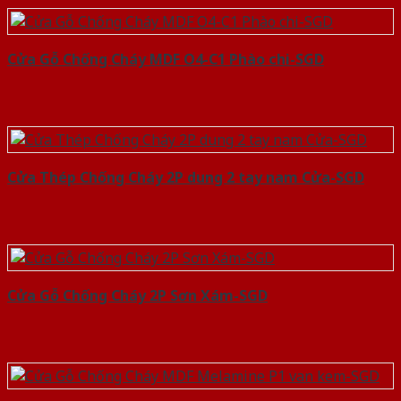
Cửa Gỗ Chống Cháy MDF O4-C1 Phào chi-SGD
Cửa Thép Chống Cháy 2P dung 2 tay nam Cửa-SGD
Cửa Gỗ Chống Cháy 2P Sơn Xám-SGD