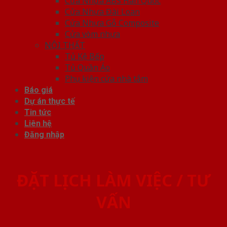
Cửa Nhựa ABS Hàn Quốc
Cửa Nhựa Đài Loan
Cửa Nhựa Gỗ Composite
Cửa vòm nhựa
NỘI THẤT
Tủ Kệ Bếp
Tủ Quần Áo
Phụ kiện cửa nhà tắm
Báo giá
Dự án thực tế
Tin tức
Liên hệ
Đăng nhập
ĐẶT LỊCH LÀM VIỆC / TƯ
VẤN