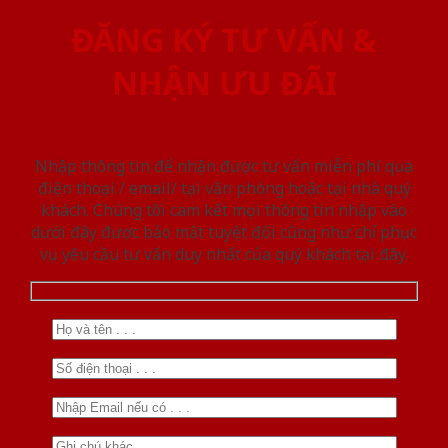
ĐĂNG KÝ TƯ VẤN &
NHẬN ƯU ĐÃI
Nhập thông tin để nhận được tư vấn miễn phí qua
điện thoại / email/ tại văn phòng hoặc tại nhà quý
khách. Chúng tôi cam kết mọi thông tin nhập vào
dưới đây được bảo mật tuyệt đối cũng như chỉ phục
vụ yêu cầu tư vấn duy nhất của quý khách tại đây.