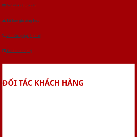
Gửi yêu cầu tư vấn
Tải báo giá tổng hợp
Yêu cầu gọi lại (3 phút)
Dành cho đại lý
ĐỐI TÁC KHÁCH HÀNG