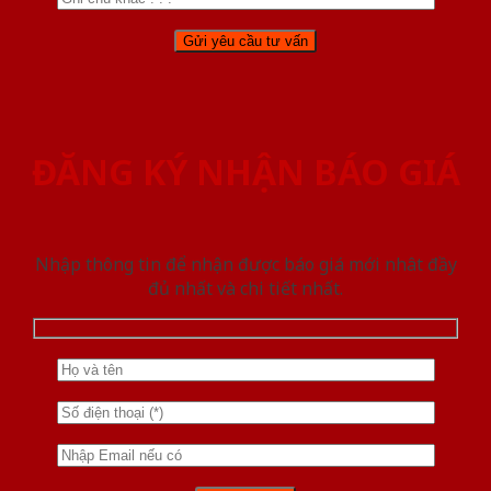
ĐĂNG KÝ NHẬN BÁO GIÁ
Nhập thông tin để nhận được báo giá mới nhât đầy
đủ nhất và chi tiết nhất.