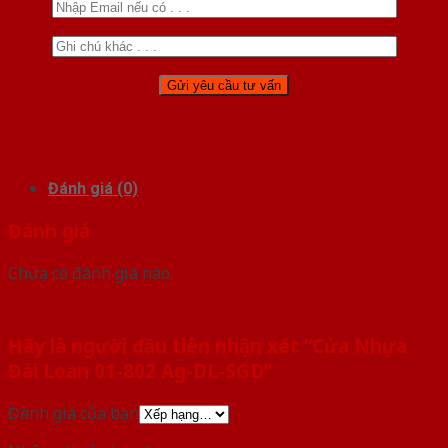
Đánh giá (0)
Đánh giá
Chưa có đánh giá nào.
Hãy là người đầu tiên nhận xét “Cửa Nhựa
Đài Loan 01-802 Ag-DL-SGD”
Đánh giá của bạn