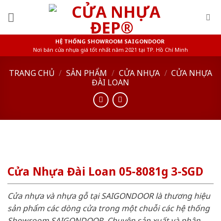
Skip
to
content
HỆ THỐNG SHOWROOM SAIGONDOOR
Nơi bán cửa nhựa giá tốt nhất năm 2021 tại TP. Hồ Chí Minh
TRANG CHỦ
/
SẢN PHẨM
/
CỬA NHỰA
/
CỬA NHỰA
ĐÀI LOAN
Cửa Nhựa Đài Loan 05-8081g 3-SGD
Cửa nhựa và nhựa gỗ tại SAIGONDOOR là thương hiệu
sản phẩm các dòng cửa trong một chuỗi các hệ thống
Showroom SAIGONDOOR. Chuyên sản xuất và phân