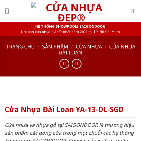
Skip
to
content
HỆ THỐNG SHOWROOM SAIGONDOOR
Nơi bán cửa nhựa giá tốt nhất năm 2021 tại TP. Hồ Chí Minh
TRANG CHỦ
/
SẢN PHẨM
/
CỬA NHỰA
/
CỬA NHỰA
ĐÀI LOAN
Cửa Nhựa Đài Loan YA-13-DL-SGD
Cửa nhựa và nhựa gỗ tại SAIGONDOOR là thương hiệu
sản phẩm các dòng cửa trong một chuỗi các hệ thống
Showroom SAIGONDOOR. Chuyên sản xuất và phân