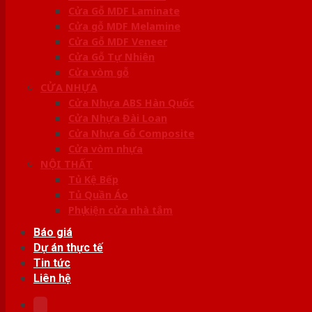
Cửa Gỗ MDF Laminate
Cửa gỗ MDF Melamine
Cửa Gỗ MDF Veneer
Cửa Gỗ Tự Nhiên
Cửa vòm gỗ
CỬA NHỰA
Cửa Nhựa ABS Hàn Quốc
Cửa Nhựa Đài Loan
Cửa Nhựa Gỗ Composite
Cửa vòm nhựa
NỘI THẤT
Tủ Kệ Bếp
Tủ Quần Áo
Phụ kiện cửa nhà tắm
Báo giá
Dự án thực tế
Tin tức
Liên hệ