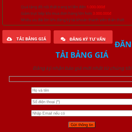
Quà tặng đồ nội thất trang trí lên đến
1.000.000đ
Giảm trực tiếp khi mua đơn hàng lớn hơn
3.000.000đ
Nhiều ưu đãi lớn khi đăng ký tài khoản thành viên thân thiết
TẢI BẢNG GIÁ
ĐĂNG KÝ TƯ VẤN
ĐĂN
TẢI BẢNG GIÁ
Đăng ký nhận báo giá mới nhất từ chúng tôi