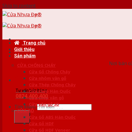
Skip to content
Trang chủ
Giới thiệu
HỆ
Sản phẩm
Nơi bán c
CỬA CHỐNG CHÁY
Cửa Gỗ Chống Cháy
Cửa nhôm vân gỗ
Cửa Thép Chống Cháy
Tư vấn bán hàng
Cửa thép Hàn Quốc
0824.400.400
Cửa thép vân gỗ
Cửa vân gỗ 5D
Tìm kiếm:
CỬA GỖ
Cửa Gỗ ABS Hàn Quốc
Cửa Gỗ HDF
Cửa Gỗ HDF Veneer