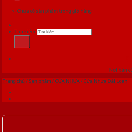
Chưa có sản phẩm trong giỏ hàng.
Tìm kiếm:
HỆ
Nơi bán c
Trang chủ
/
Sản phẩm
/
CỬA NHỰA
/
Cửa Nhựa Đài Loan