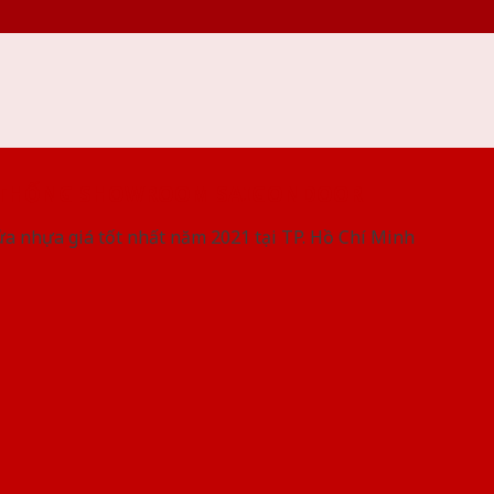
 THỐNG SHOWROOM SAIGONDOOR
ửa nhựa giá tốt nhất năm 2021 tại TP. Hồ Chí Minh