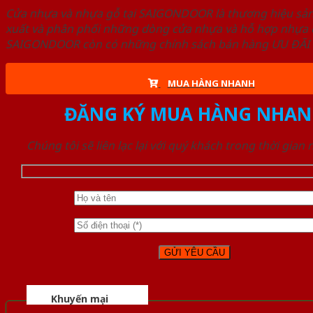
Cửa nhựa và nhựa gỗ tại SAIGONDOOR là thương hiệu s
xuất và phân phối những dòng cửa nhựa và hỗ hợp nhựa ch
SAIGONDOOR còn có những chính sách bán hàng ƯU ĐÃI CAO
MUA HÀNG NHANH
ĐĂNG KÝ MUA HÀNG NHAN
Chúng tôi sẽ liên lạc lại với quý khách trong thời gian
Khuyến mại