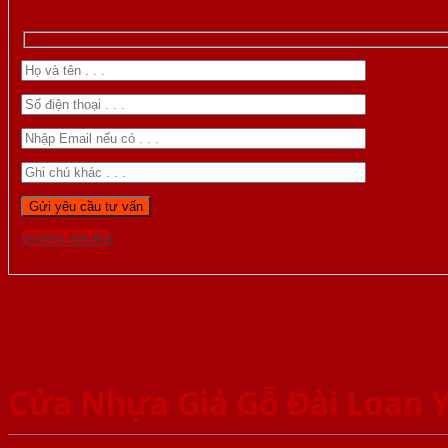
Gọi 0976.169.864
Cửa Nhựa Giả Gỗ Đài Loan 