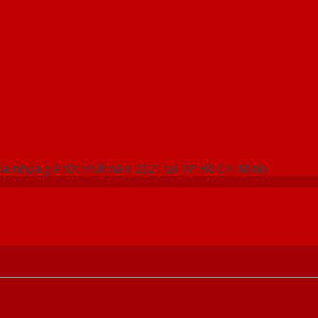
 THỐNG SHOWROOM SAIGONDOOR
ửa nhựa giá tốt nhất năm 2021 tại TP. Hồ Chí Minh