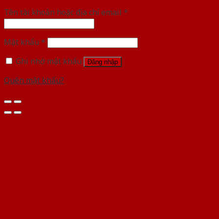
Tên tài khoản hoặc địa chỉ email
*
Mật khẩu
*
Ghi nhớ mật khẩu
Đăng nhập
Quên mật khẩu?