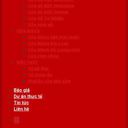
Cửa gỗ MDF Melamine
Cửa Gỗ MDF Veneer
Cửa Gỗ Tự Nhiên
Cửa vòm gỗ
CỬA NHỰA
Cửa Nhựa ABS Hàn Quốc
Cửa Nhựa Đài Loan
Cửa Nhựa Gỗ Composite
Cửa vòm nhựa
NỘI THẤT
Tủ Kệ Bếp
Tủ Quần Áo
Phụ kiện cửa nhà tắm
Báo giá
Dự án thực tế
Tin tức
Liên hệ