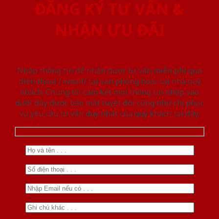
ĐĂNG KÝ TƯ VẤN &
NHẬN ƯU ĐÃI
Nhập thông tin để nhận được tư vấn miễn phí qua
điện thoại / email/ tại văn phòng hoặc tại nhà quý
khách. Chúng tôi cam kết mọi thông tin nhập vào
dưới đây được bảo mật tuyệt đối cũng như chỉ phục
vụ yêu cầu tư vấn duy nhất của quý khách tại đây.