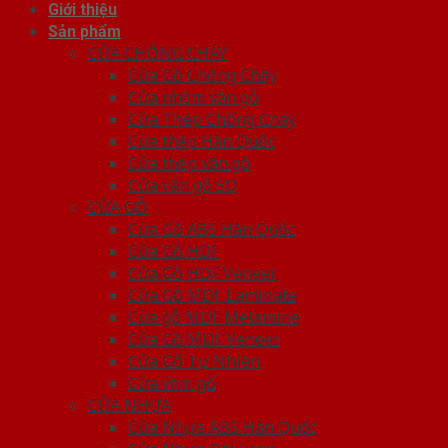
Giới thiệu
Sản phẩm
CỬA CHỐNG CHÁY
Cửa Gỗ Chống Cháy
Cửa nhôm vân gỗ
Cửa Thép Chống Cháy
Cửa thép Hàn Quốc
Cửa thép vân gỗ
Cửa vân gỗ 5D
CỬA GỖ
Cửa Gỗ ABS Hàn Quốc
Cửa Gỗ HDF
Cửa Gỗ HDF Veneer
Cửa Gỗ MDF Laminate
Cửa gỗ MDF Melamine
Cửa Gỗ MDF Veneer
Cửa Gỗ Tự Nhiên
Cửa vòm gỗ
CỬA NHỰA
Cửa Nhựa ABS Hàn Quốc