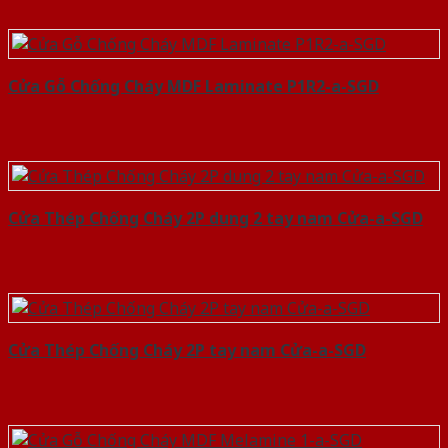
Cửa Gỗ Chống Cháy MDF Laminate P1R2-a-SGD
Cửa Thép Chống Cháy 2P dung 2 tay nam Cửa-a-SGD
Cửa Thép Chống Cháy 2P tay nam Cửa-a-SGD