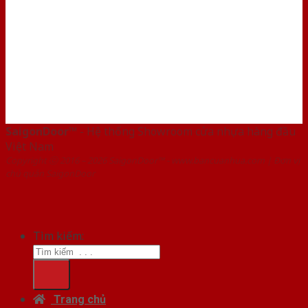
SaigonDoor™
- Hệ thống Showroom cửa nhựa hàng đầu
Việt Nam
Copyright ⓒ 2016 – 2026 SaigonDoor™ - www.bancuanhua.com | Đơn vị
chủ quản SaigonDoor
Tìm kiếm:
Trang chủ