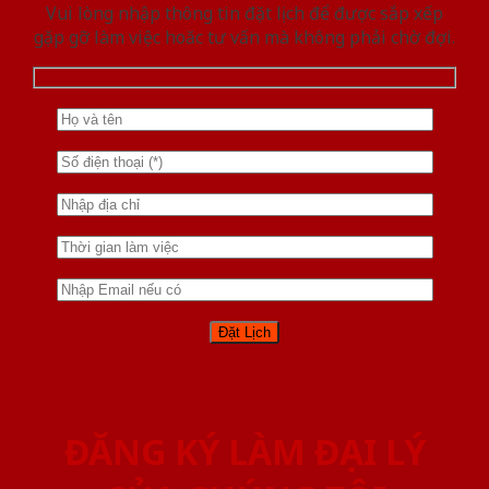
Vui lòng nhập thông tin đặt lịch để được sắp xếp
gặp gỡ làm việc hoăc tư vấn mà không phải chờ đợi.
ĐĂNG KÝ LÀM ĐẠI LÝ