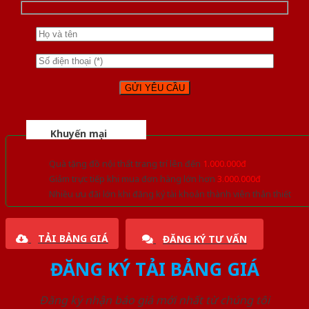
Khuyến mại
Quà tặng đồ nội thất trang trí lên đến
1.000.000đ
Giảm trực tiếp khi mua đơn hàng lớn hơn
3.000.000đ
Nhiều ưu đãi lớn khi đăng ký tài khoản thành viên thân thiết
TẢI BẢNG GIÁ
ĐĂNG KÝ TƯ VẤN
ĐĂNG KÝ TẢI BẢNG GIÁ
Đăng ký nhận báo giá mới nhất từ chúng tôi