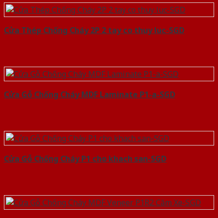
Cửa Thép Chống Cháy 2P 2 tay co thuy luc-SGD
Cửa Gỗ Chống Cháy MDF Laminate P1-a-SGD
Cửa Gỗ Chống Cháy P1 cho khach san-SGD