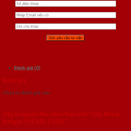
Đánh giá (0)
Đánh giá
Chưa có đánh giá nào.
Hãy là người đầu tiên nhận xét “Cửa Nhựa
Sungyu SYB 656 2-SGD”