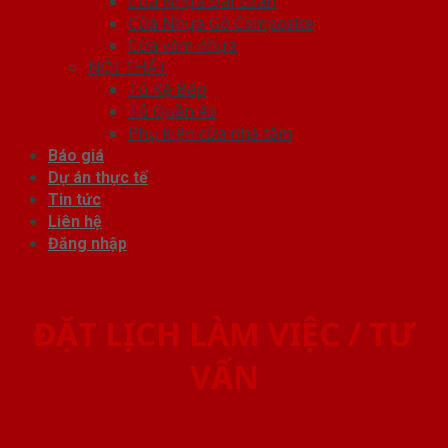
Cửa Nhựa Đài Loan
Cửa Nhựa Gỗ Composite
Cửa vòm nhựa
NỘI THẤT
Tủ Kệ Bếp
Tủ Quần Áo
Phụ kiện cửa nhà tắm
Báo giá
Dự án thực tế
Tin tức
Liên hệ
Đăng nhập
ĐẶT LỊCH LÀM VIỆC / TƯ
VẤN