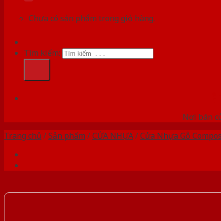
Chưa có sản phẩm trong giỏ hàng.
Tìm kiếm:
HỆ
Nơi bán c
Trang chủ
/
Sản phẩm
/
CỬA NHỰA
/
Cửa Nhựa Gỗ Compos