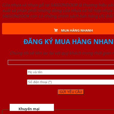
Cửa nhựa và nhựa gỗ tại SAIGONDOOR là thương hiệu s
xuất và phân phối những dòng cửa nhựa và hỗ hợp nhựa ch
SAIGONDOOR còn có những chính sách bán hàng ƯU ĐÃI CAO
MUA HÀNG NHANH
ĐĂNG KÝ MUA HÀNG NHAN
Chúng tôi sẽ liên lạc lại với quý khách trong thời gian
Khuyến mại