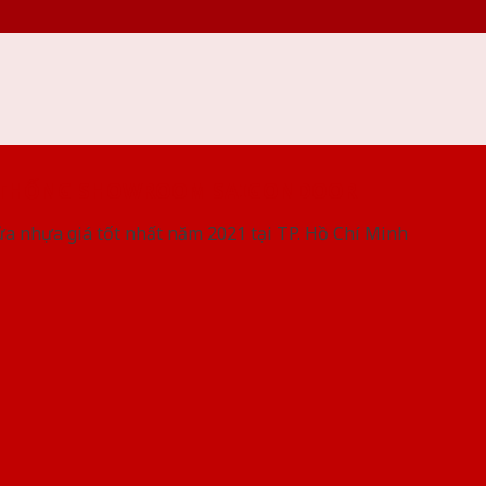
 THỐNG SHOWROOM SAIGONDOOR
ửa nhựa giá tốt nhất năm 2021 tại TP. Hồ Chí Minh