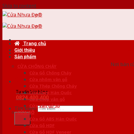
Skip to content
Trang chủ
Giới thiệu
HỆ
Sản phẩm
Nơi bán c
CỬA CHỐNG CHÁY
Cửa Gỗ Chống Cháy
Cửa nhôm vân gỗ
Cửa Thép Chống Cháy
Tư vấn bán hàng
Cửa thép Hàn Quốc
0824.400.400
Cửa thép vân gỗ
Cửa vân gỗ 5D
Tìm kiếm:
CỬA GỖ
Cửa Gỗ ABS Hàn Quốc
Cửa Gỗ HDF
Cửa Gỗ HDF Veneer