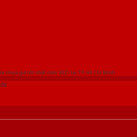
 THỐNG SHOWROOM SAIGONDOOR
ửa nhựa giá tốt nhất năm 2021 tại TP. Hồ Chí Minh
ite