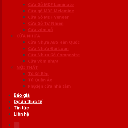
Cửa Gỗ MDF Laminate
Cửa gỗ MDF Melamine
Cửa Gỗ MDF Veneer
Cửa Gỗ Tự Nhiên
Cửa vòm gỗ
CỬA NHỰA
Cửa Nhựa ABS Hàn Quốc
Cửa Nhựa Đài Loan
Cửa Nhựa Gỗ Composite
Cửa vòm nhựa
NỘI THẤT
Tủ Kệ Bếp
Tủ Quần Áo
Phụ kiện cửa nhà tắm
Báo giá
Dự án thực tế
Tin tức
Liên hệ