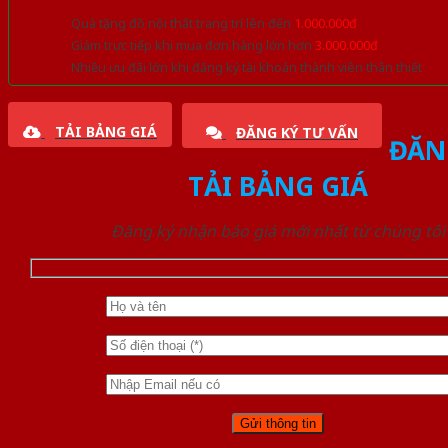
Quà tặng đồ nội thất trang trí lên đến
1.000.000đ
Giảm trực tiếp khi mua đơn hàng lớn hơn
3.000.000đ
Nhiều ưu đãi lớn khi đăng ký tài khoản thành viên thân thiết
TẢI BẢNG GIÁ
ĐĂNG KÝ TƯ VẤN
ĐĂN
TẢI BẢNG GIÁ
Đăng ký nhận báo giá mới nhất từ chúng tôi