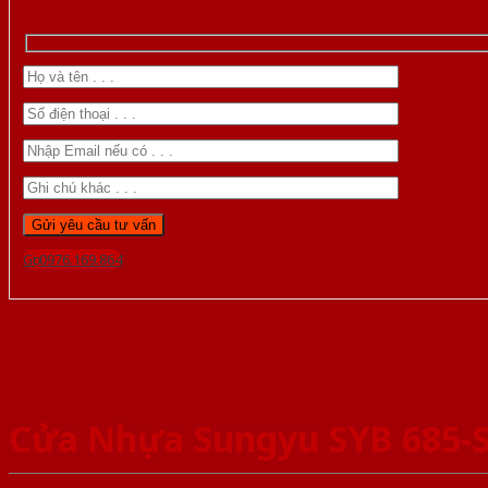
Gọi 0976.169.864
Cửa Nhựa Sungyu SYB 685-