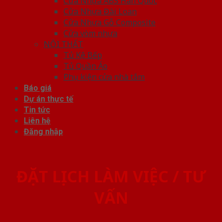
Cửa Nhựa ABS Hàn Quốc
Cửa Nhựa Đài Loan
Cửa Nhựa Gỗ Composite
Cửa vòm nhựa
NỘI THẤT
Tủ Kệ Bếp
Tủ Quần Áo
Phụ kiện cửa nhà tắm
Báo giá
Dự án thực tế
Tin tức
Liên hệ
Đăng nhập
ĐẶT LỊCH LÀM VIỆC / TƯ
VẤN