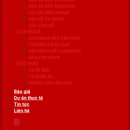
Cửa gỗ MDF Melamine
Cửa Gỗ MDF Veneer
Cửa Gỗ Tự Nhiên
Cửa vòm gỗ
CỬA NHỰA
Cửa Nhựa ABS Hàn Quốc
Cửa Nhựa Đài Loan
Cửa Nhựa Gỗ Composite
Cửa vòm nhựa
NỘI THẤT
Tủ Kệ Bếp
Tủ Quần Áo
Phụ kiện cửa nhà tắm
Báo giá
Dự án thực tế
Tin tức
Liên hệ