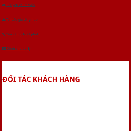
Gửi yêu cầu tư vấn
Tải báo giá tổng hợp
Yêu cầu gọi lại (3 phút)
Dành cho đại lý
ĐỐI TÁC KHÁCH HÀNG