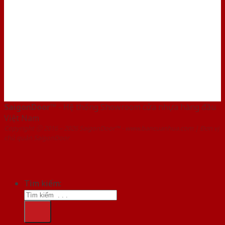
SaigonDoor™
- Hệ thống Showroom cửa nhựa hàng đầu
Việt Nam
Copyright ⓒ 2016 – 2026 SaigonDoor™ - www.bancuanhua.com | Đơn vị
chủ quản SaigonDoor
Tìm kiếm: