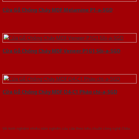
Cửa Gỗ Chống Cháy MDF Melamine P1-a-SGD
Cửa Gỗ Chống Cháy MDF Veneer P1G1 Sồi-a-SGD
Cửa Gỗ Chống Cháy MDF O4-C1 Phào chi-a-SGD
Với kinh nghiệm nhiêu năm nghiên cứu cửa theo tiêu chuẩn công nghệ Châu
Âu.Chúng tôi tự tin là nhà sản xuất & cung cấp hàng đầu tại Việt Nam!