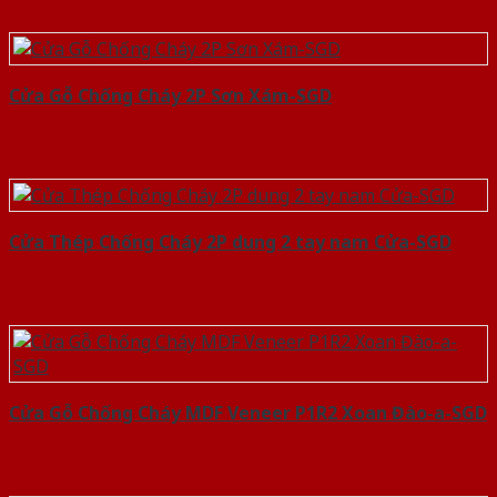
Cửa Gỗ Chống Cháy 2P Sơn Xám-SGD
Cửa Thép Chống Cháy 2P dung 2 tay nam Cửa-SGD
Cửa Gỗ Chống Cháy MDF Veneer P1R2 Xoan Đào-a-SGD