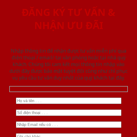
ĐĂNG KÝ TƯ VẤN &
NHẬN ƯU ĐÃI
Nhập thông tin để nhận được tư vấn miễn phí qua
điện thoại / email/ tại văn phòng hoặc tại nhà quý
khách. Chúng tôi cam kết mọi thông tin nhập vào
dưới đây được bảo mật tuyệt đối cũng như chỉ phục
vụ yêu cầu tư vấn duy nhất của quý khách tại đây.