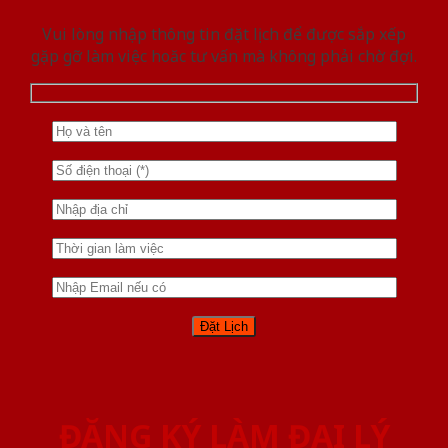
Vui lòng nhập thông tin đặt lịch để được sắp xếp
gặp gỡ làm việc hoăc tư vấn mà không phải chờ đợi.
ĐĂNG KÝ LÀM ĐẠI LÝ