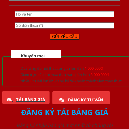
Khuyến mại
Quà tặng đồ nội thất trang trí lên đến
1.000.000đ
Giảm trực tiếp khi mua đơn hàng lớn hơn
3.000.000đ
Nhiều ưu đãi lớn khi đăng ký tài khoản thành viên thân thiết
TẢI BẢNG GIÁ
ĐĂNG KÝ TƯ VẤN
ĐĂNG KÝ TẢI BẢNG GIÁ
Đăng ký nhận báo giá mới nhất từ chúng tôi