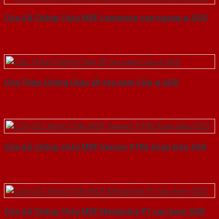
Cửa Gỗ Chống Cháy MDF Laminate van ngang-a-SGD
Cửa Thép Chống Cháy 2P tay nam Cửa-a-SGD
Cửa Gỗ Chống Cháy MDF Veneer P1R5 Xoan Đào-SGD
Cửa Gỗ Chống Cháy MDF Melamine P1 van kem-SGD