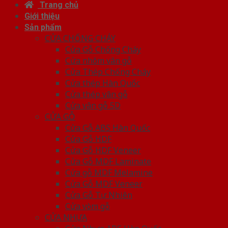
Trang chủ
Giới thiệu
Sản phẩm
CỬA CHỐNG CHÁY
Cửa Gỗ Chống Cháy
Cửa nhôm vân gỗ
Cửa Thép Chống Cháy
Cửa thép Hàn Quốc
Cửa thép vân gỗ
Cửa vân gỗ 5D
CỬA GỖ
Cửa Gỗ ABS Hàn Quốc
Cửa Gỗ HDF
Cửa Gỗ HDF Veneer
Cửa Gỗ MDF Laminate
Cửa gỗ MDF Melamine
Cửa Gỗ MDF Veneer
Cửa Gỗ Tự Nhiên
Cửa vòm gỗ
CỬA NHỰA