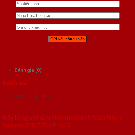
Đánh giá (0)
Đánh giá
Chưa có đánh giá nào.
Hãy là người đầu tiên nhận xét “Cửa Nhựa
Sungyu SYB 772-CP-SGD”