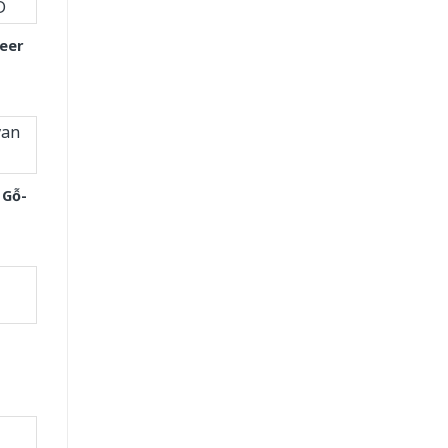
eer
 Gỗ-