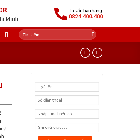
OR
Tư vấn bán hàng
0824.400.400
Chí Minh
Tìm
kiếm:
u
ề
g
hoặc
nh