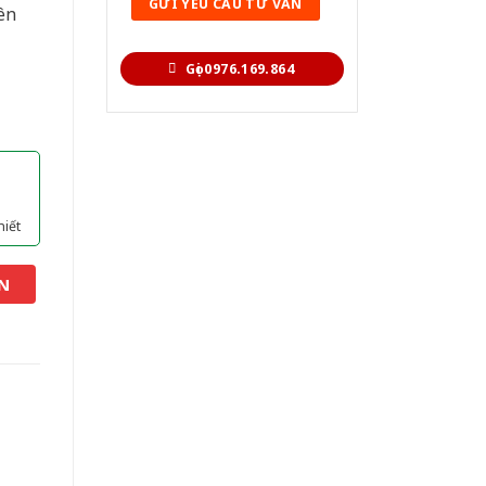
ên
Gọi 0976.169.864
hiết
N