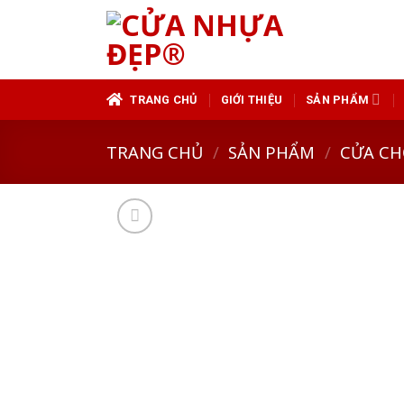
Skip
to
content
TRANG CHỦ
GIỚI THIỆU
SẢN PHẨM
TRANG CHỦ
/
SẢN PHẨM
/
CỬA CH