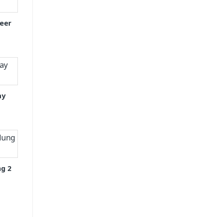
eer
ay
g 2