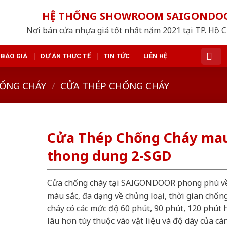
HỆ THỐNG SHOWROOM SAIGONDO
Nơi bán cửa nhựa giá tốt nhất năm 2021 tại TP. Hồ 
BÁO GIÁ
DỰ ÁN THỰC TẾ
TIN TỨC
LIÊN HỆ
ỐNG CHÁY
/
CỬA THÉP CHỐNG CHÁY
Cửa Thép Chống Cháy ma
thong dung 2-SGD
Cửa chống cháy tại SAIGONDOOR phong phú v
màu sắc, đa dạng về chủng loại, thời gian chốn
cháy có các mức độ 60 phút, 90 phút, 120 phút 
lâu hơn tùy thuộc vào vật liệu và độ dày của cá