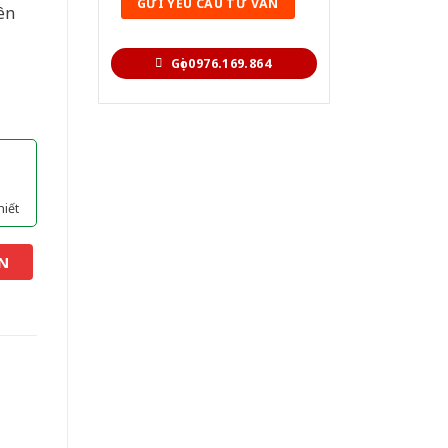
ên
Gọi 0976.169.864
hiết
N