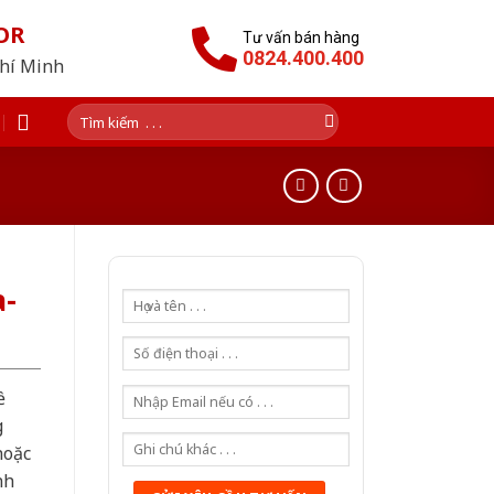
OR
Tư vấn bán hàng
0824.400.400
Chí Minh
Tìm
kiếm:
-
ề
g
hoặc
nh