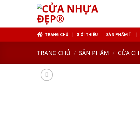
Skip
to
content
TRANG CHỦ
GIỚI THIỆU
SẢN PHẨM
TRANG CHỦ
/
SẢN PHẨM
/
CỬA CH