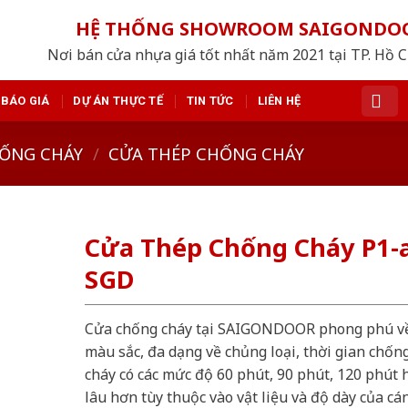
HỆ THỐNG SHOWROOM SAIGONDO
Nơi bán cửa nhựa giá tốt nhất năm 2021 tại TP. Hồ 
BÁO GIÁ
DỰ ÁN THỰC TẾ
TIN TỨC
LIÊN HỆ
ỐNG CHÁY
/
CỬA THÉP CHỐNG CHÁY
Cửa Thép Chống Cháy P1-a
SGD
Cửa chống cháy tại SAIGONDOOR phong phú v
màu sắc, đa dạng về chủng loại, thời gian chốn
cháy có các mức độ 60 phút, 90 phút, 120 phút 
lâu hơn tùy thuộc vào vật liệu và độ dày của cá