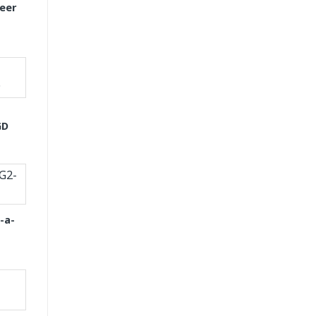
eer
GD
-a-