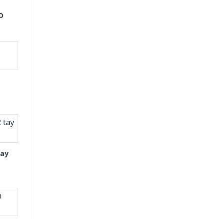
D
tay