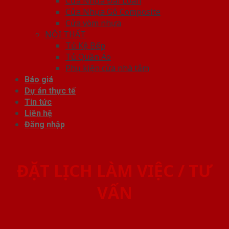
Cửa Nhựa Đài Loan
Cửa Nhựa Gỗ Composite
Cửa vòm nhựa
NỘI THẤT
Tủ Kệ Bếp
Tủ Quần Áo
Phụ kiện cửa nhà tắm
Báo giá
Dự án thực tế
Tin tức
Liên hệ
Đăng nhập
ĐẶT LỊCH LÀM VIỆC / TƯ
VẤN