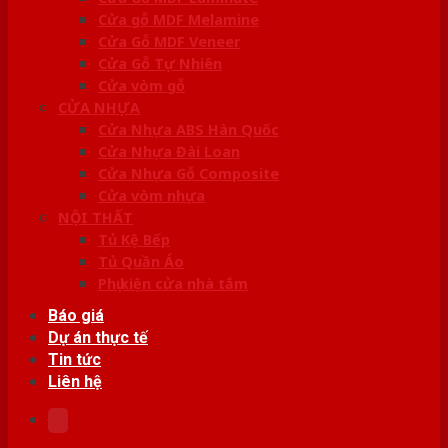
Cửa gỗ MDF Melamine
Cửa Gỗ MDF Veneer
Cửa Gỗ Tự Nhiên
Cửa vòm gỗ
CỬA NHỰA
Cửa Nhựa ABS Hàn Quốc
Cửa Nhựa Đài Loan
Cửa Nhựa Gỗ Composite
Cửa vòm nhựa
NỘI THẤT
Tủ Kệ Bếp
Tủ Quần Áo
Phụ kiện cửa nhà tắm
Báo giá
Dự án thực tế
Tin tức
Liên hệ