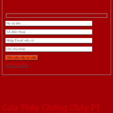
Gọi 0976.169.864
Cửa Thép Chống Cháy P1