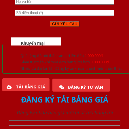
Khuyến mại
Quà tặng đồ nội thất trang trí lên đến
1.000.000đ
Giảm trực tiếp khi mua đơn hàng lớn hơn
3.000.000đ
Nhiều ưu đãi lớn khi đăng ký tài khoản thành viên thân thiết
TẢI BẢNG GIÁ
ĐĂNG KÝ TƯ VẤN
ĐĂNG KÝ TẢI BẢNG GIÁ
Đăng ký nhận báo giá mới nhất từ chúng tôi