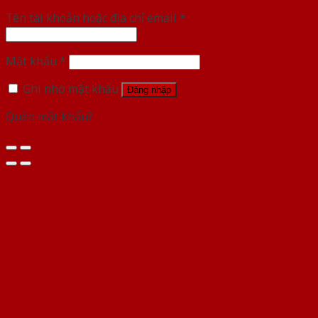
Tên tài khoản hoặc địa chỉ email
*
Mật khẩu
*
Ghi nhớ mật khẩu
Đăng nhập
Quên mật khẩu?