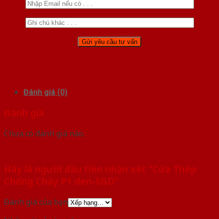
Đánh giá (0)
Đánh giá
Chưa có đánh giá nào.
Hãy là người đầu tiên nhận xét “Cửa Thép
Chống Cháy P1 den-SGD”
Đánh giá của bạn