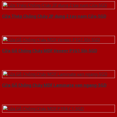
Cửa Thép Chống Cháy 2P dung 2 tay nam Cửa-SGD
Cửa Gỗ Chống Cháy MDF Veneer P1G1 Sồi-SGD
Cửa Gỗ Chống Cháy MDF Laminate van ngang-SGD