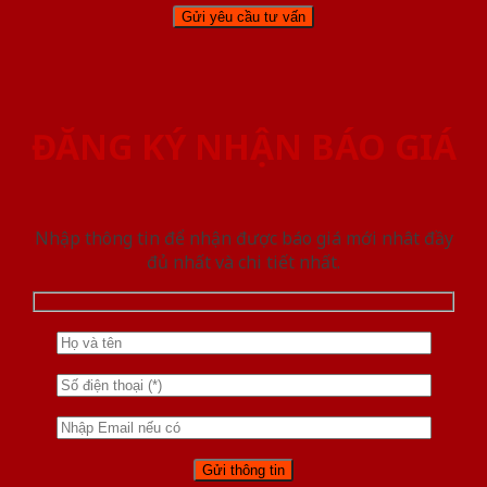
ĐĂNG KÝ NHẬN BÁO GIÁ
Nhập thông tin để nhận được báo giá mới nhât đầy
đủ nhất và chi tiết nhất.