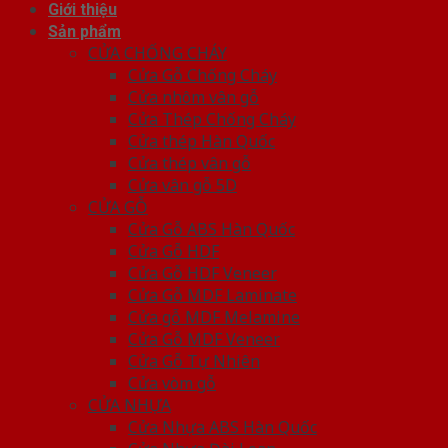
Giới thiệu
Sản phẩm
CỬA CHỐNG CHÁY
Cửa Gỗ Chống Cháy
Cửa nhôm vân gỗ
Cửa Thép Chống Cháy
Cửa thép Hàn Quốc
Cửa thép vân gỗ
Cửa vân gỗ 5D
CỬA GỖ
Cửa Gỗ ABS Hàn Quốc
Cửa Gỗ HDF
Cửa Gỗ HDF Veneer
Cửa Gỗ MDF Laminate
Cửa gỗ MDF Melamine
Cửa Gỗ MDF Veneer
Cửa Gỗ Tự Nhiên
Cửa vòm gỗ
CỬA NHỰA
Cửa Nhựa ABS Hàn Quốc