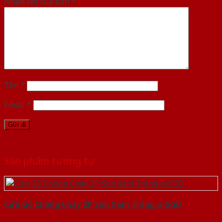
Nhận xét của bạn
*
Tên
*
Email
*
Sản phẩm tương tự
Cửa Gỗ Chống Cháy 2P Sơn Xám Trắng-a-SGD