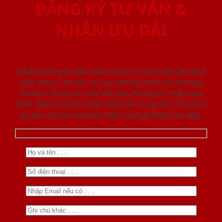
ĐĂNG KÝ TƯ VẤN &
NHẬN ƯU ĐÃI
Nhập thông tin để nhận được tư vấn miễn phí qua
điện thoại / email/ tại văn phòng hoặc tại nhà quý
khách. Chúng tôi cam kết mọi thông tin nhập vào
dưới đây được bảo mật tuyệt đối cũng như chỉ phục
vụ yêu cầu tư vấn duy nhất của quý khách tại đây.