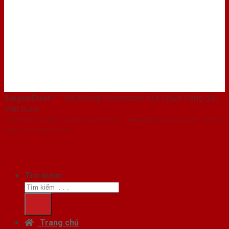
SaigonDoor™
- Hệ thống Showroom cửa nhựa hàng đầu
Việt Nam
Copyright ⓒ 2016 – 2026 SaigonDoor™ - www.bancuanhua.com | Đơn vị
chủ quản SaigonDoor
Tìm kiếm:
Trang chủ