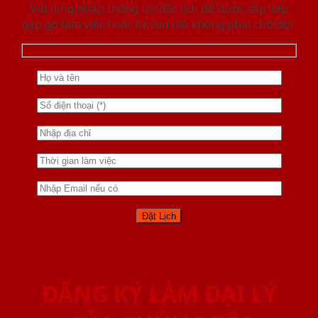
Vui lòng nhập thông tin đặt lịch để được sắp xếp
gặp gỡ làm việc hoăc tư vấn mà không phải chờ đợi.
ĐĂNG KÝ LÀM ĐẠI LÝ