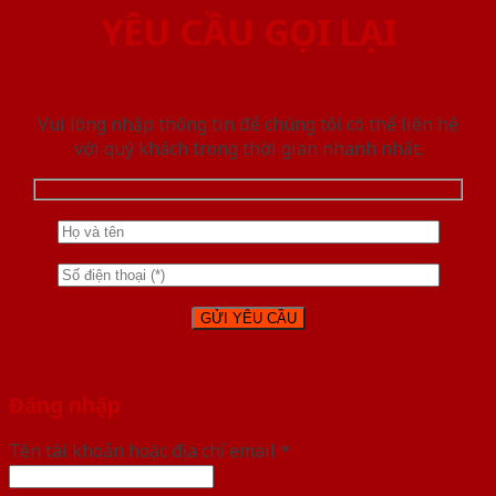
YÊU CẦU GỌI LẠI
Vui lòng nhập thông tin để chúng tôi có thể liên hệ
với quý khách trong thời gian nhanh nhất.
Đăng nhập
Tên tài khoản hoặc địa chỉ email
*