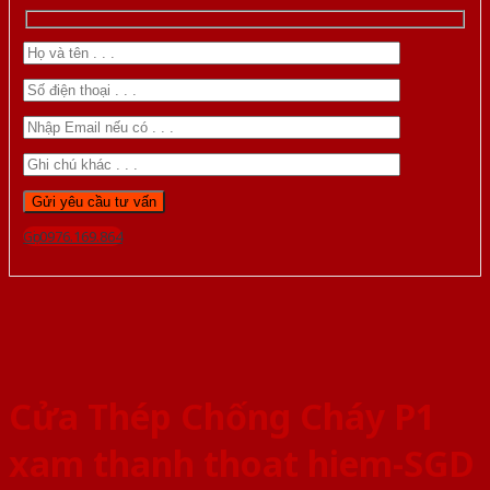
Gọi 0976.169.864
Cửa Thép Chống Cháy P1
xam thanh thoat hiem-SGD