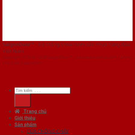
SaigonDoor™
- Hệ thống Showroom cửa nhựa hàng đầu
Việt Nam
Copyright ⓒ 2016 – 2026 SaigonDoor™ - www.bancuanhua.com | Đơn vị
chủ quản SaigonDoor
Tìm
kiếm:
Trang chủ
Giới thiệu
Sản phẩm
CỬA CHỐNG CHÁY