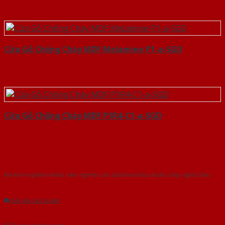
Cửa Gỗ Chống Cháy MDF Melamine P1-a-SGD
Cửa Gỗ Chống Cháy MDF P1R4-C1-a-SGD
Với kinh nghiệm nhiêu năm nghiên cứu cửa theo tiêu chuẩn công nghệ Châu
Âu.Chúng tôi tự tin là nhà sản xuất & cung cấp hàng đầu tại Việt Nam!
Gửi yêu cầu tư vấn