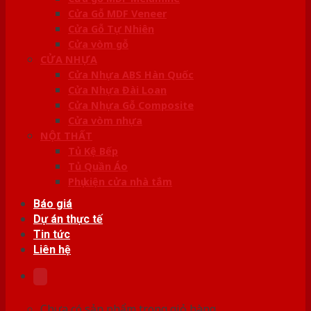
Cửa Gỗ MDF Veneer
Cửa Gỗ Tự Nhiên
Cửa vòm gỗ
CỬA NHỰA
Cửa Nhựa ABS Hàn Quốc
Cửa Nhựa Đài Loan
Cửa Nhựa Gỗ Composite
Cửa vòm nhựa
NỘI THẤT
Tủ Kệ Bếp
Tủ Quần Áo
Phụ kiện cửa nhà tắm
Báo giá
Dự án thực tế
Tin tức
Liên hệ
Chưa có sản phẩm trong giỏ hàng.