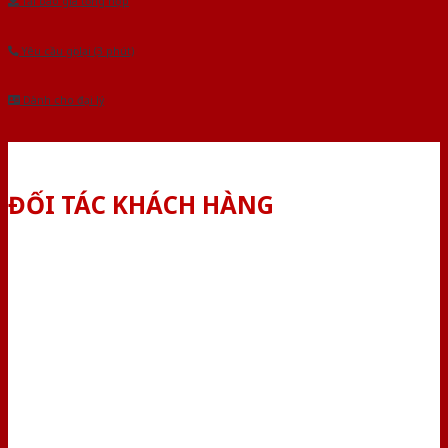
Tải báo giá tổng hợp
Yêu cầu gọi lại (3 phút)
Dành cho đại lý
ĐỐI TÁC KHÁCH HÀNG