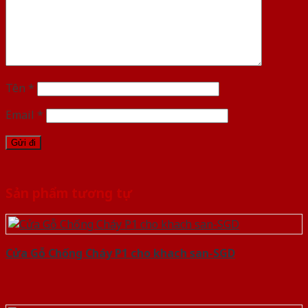
Tên
*
Email
*
Sản phẩm tương tự
Cửa Gỗ Chống Cháy P1 cho khach san-SGD