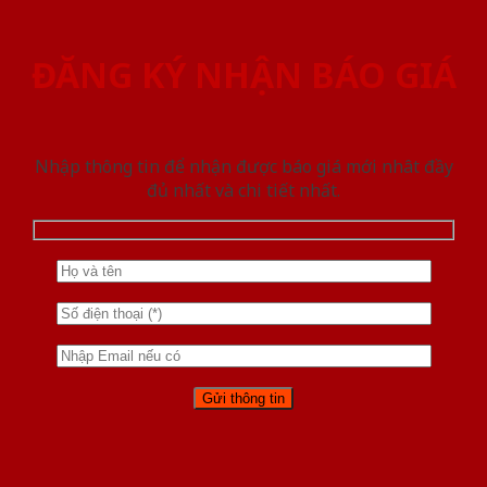
ĐĂNG KÝ NHẬN BÁO GIÁ
Nhập thông tin để nhận được báo giá mới nhât đầy
đủ nhất và chi tiết nhất.