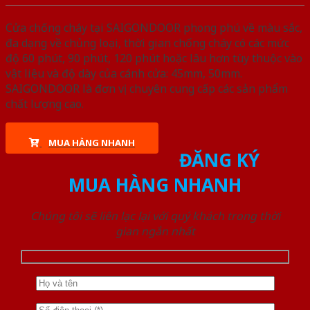
Cửa chống cháy tại SAIGONDOOR phong phú về màu sắc,
đa dạng về chủng loại, thời gian chống cháy có các mức
độ 60 phút, 90 phút, 120 phút hoặc lâu hơn tùy thuộc vào
vật liệu và độ dày của cánh cửa: 45mm, 50mm.
SAIGONDOOR là đơn vị chuyên cung cấp các sản phẩm
chất lượng cao.
MUA HÀNG NHANH
ĐĂNG KÝ
MUA HÀNG NHANH
Chúng tôi sẽ liên lạc lại với quý khách trong thời
gian ngắn nhất