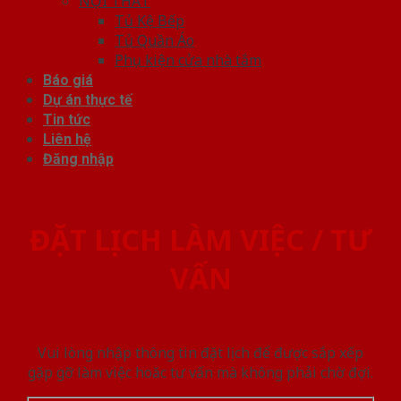
NỘI THẤT
Tủ Kệ Bếp
Tủ Quần Áo
Phụ kiện cửa nhà tắm
Báo giá
Dự án thực tế
Tin tức
Liên hệ
Đăng nhập
ĐẶT LỊCH LÀM VIỆC / TƯ
VẤN
Vui lòng nhập thông tin đặt lịch để được sắp xếp
gặp gỡ làm việc hoăc tư vấn mà không phải chờ đợi.