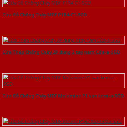
Cửa Gỗ Chống Cháy MDF P1R4-C1-SGD
Cửa Thép Chống Cháy 2P dung 2 tay nam Cửa-a-SGD
Cửa Gỗ Chống Cháy MDF Melamine P1 van kem-a-SGD