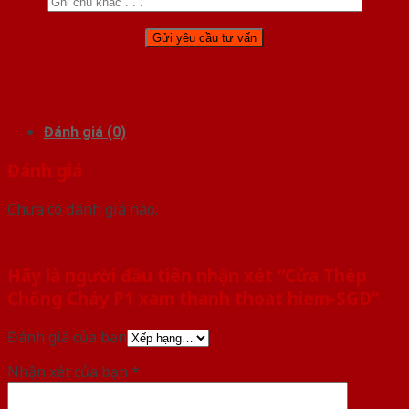
Đánh giá (0)
Đánh giá
Chưa có đánh giá nào.
Hãy là người đầu tiên nhận xét “Cửa Thép
Chống Cháy P1 xam thanh thoat hiem-SGD”
Đánh giá của bạn
Nhận xét của bạn
*