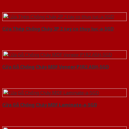
Cửa Thép Chống Cháy 2P 2 tay co thuy luc-a-SGD
Cửa Gỗ Chống Cháy MDF Veneer P1R2 ASH-SGD
Cửa Gỗ Chống Cháy MDF Laminate-a-SGD