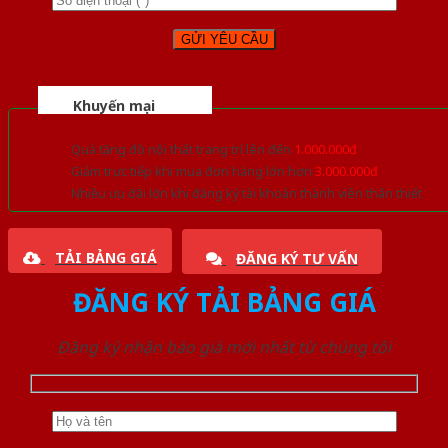
Khuyến mại
Quà tặng đồ nội thất trang trí lên đến
1.000.000đ
Giảm trực tiếp khi mua đơn hàng lớn hơn
3.000.000đ
Nhiều ưu đãi lớn khi đăng ký tài khoản thành viên thân thiết
TẢI BẢNG GIÁ
ĐĂNG KÝ TƯ VẤN
ĐĂNG KÝ TẢI BẢNG GIÁ
Đăng ký nhận báo giá mới nhất từ chúng tôi