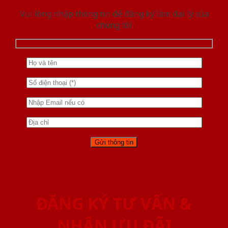
Vui lòng nhập thông tin để đăng ký làm đại lý của
chúng tôi
ĐĂNG KÝ TƯ VẤN &
NHẬN ƯU ĐÃI