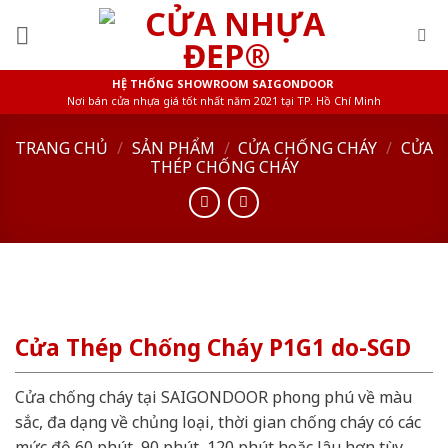
Skip
to
content
HỆ THỐNG SHOWROOM SAIGONDOOR
Nơi bán cửa nhựa giá tốt nhất năm 2021 tại TP. Hồ Chí Minh
TRANG CHỦ
/
SẢN PHẨM
/
CỬA CHỐNG CHÁY
/
CỬA
THÉP CHỐNG CHÁY
Cửa Thép Chống Cháy P1G1 do-SGD
Cửa chống cháy tại SAIGONDOOR phong phú về màu
sắc, đa dạng về chủng loại, thời gian chống cháy có các
mức độ 60 phút, 90 phút, 120 phút hoặc lâu hơn tùy