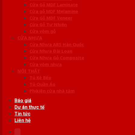
Cửa Gỗ MDF Laminate
Cửa gỗ MDF Melamine
Cửa Gỗ MDF Veneer
Cửa Gỗ Tự Nhiên
Cửa vòm gỗ
CỬA NHỰA
Cửa Nhựa ABS Hàn Quốc
Cửa Nhựa Đài Loan
Cửa Nhựa Gỗ Composite
Cửa vòm nhựa
NỘI THẤT
Tủ Kệ Bếp
Tủ Quần Áo
Phụ kiện cửa nhà tắm
Báo giá
Dự án thực tế
Tin tức
Liên hệ