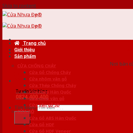
Skip to content
Trang chủ
Giới thiệu
HỆ
Sản phẩm
Nơi bán c
CỬA CHỐNG CHÁY
Cửa Gỗ Chống Cháy
Cửa nhôm vân gỗ
Cửa Thép Chống Cháy
Tư vấn bán hàng
Cửa thép Hàn Quốc
0824.400.400
Cửa thép vân gỗ
Cửa vân gỗ 5D
Tìm kiếm:
CỬA GỖ
Cửa Gỗ ABS Hàn Quốc
Cửa Gỗ HDF
Cửa Gỗ HDF Veneer