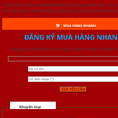
Cửa chống cháy tại SAIGONDOOR phong phú về màu sắc, đa d
hơn tùy thuộc vào vật liệu và độ dày của cánh cửa: 45mm
MUA HÀNG NHANH
ĐĂNG KÝ MUA HÀNG NHAN
Chúng tôi sẽ liên lạc lại với quý khách trong thời gian
Khuyến mại