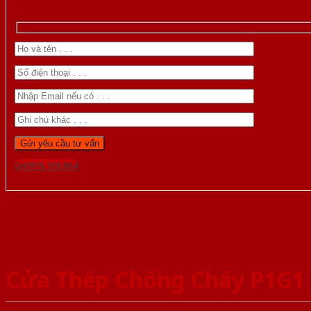
Gọi 0976.169.864
Cửa Thép Chống Cháy P1G1