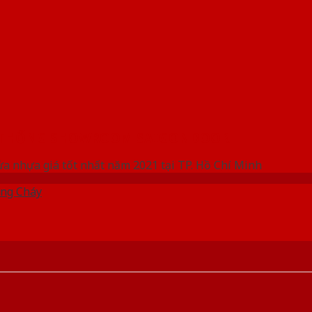
 THỐNG SHOWROOM SAIGONDOOR
ửa nhựa giá tốt nhất năm 2021 tại TP. Hồ Chí Minh
ng Cháy