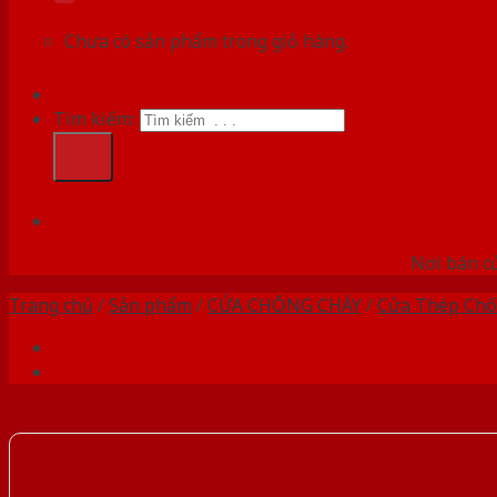
Chưa có sản phẩm trong giỏ hàng.
Tìm kiếm:
HỆ
Nơi bán c
Trang chủ
/
Sản phẩm
/
CỬA CHỐNG CHÁY
/
Cửa Thép Chố