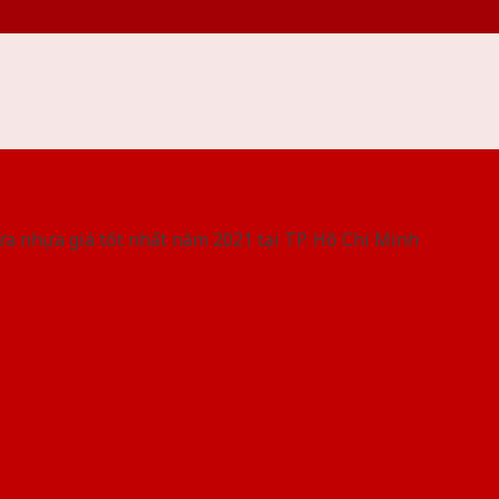
 THỐNG SHOWROOM SAIGONDOOR
ửa nhựa giá tốt nhất năm 2021 tại TP. Hồ Chí Minh