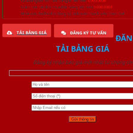
Quà tặng đồ nội thất trang trí lên đến
1.000.000đ
Giảm trực tiếp khi mua đơn hàng lớn hơn
3.000.000đ
Nhiều ưu đãi lớn khi đăng ký tài khoản thành viên thân thiết
TẢI BẢNG GIÁ
ĐĂNG KÝ TƯ VẤN
ĐĂN
TẢI BẢNG GIÁ
Đăng ký nhận báo giá mới nhất từ chúng tôi