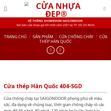
Skip
to
content
HỆ THỐNG SHOWROOM SAIGONDOOR
Nơi bán cửa nhựa giá tốt nhất năm 2021 tại TP. Hồ Chí Minh
TRANG CHỦ
/
SẢN PHẨM
/
CỬA CHỐNG CHÁY
/
CỬA
THÉP HÀN QUỐC
Cửa thép Hàn Quốc 404-SGD
Cửa chống cháy tại SAIGONDOOR phong phú về màu
sắc, đa dạng về chủng loại, thời gian chống cháy có các
mức độ 60 phút, 90 phút, 120 phút hoặc lâu hơn tùy