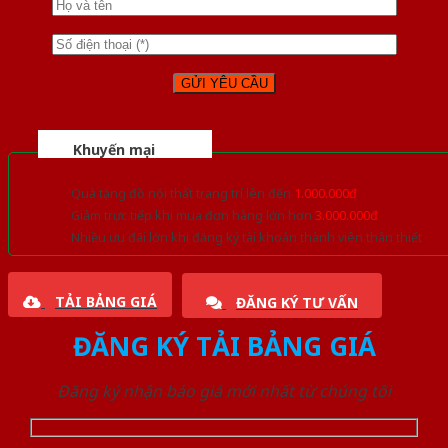
Khuyến mại
Quà tặng đồ nội thất trang trí lên đến
1.000.000đ
Giảm trực tiếp khi mua đơn hàng lớn hơn
3.000.000đ
Nhiều ưu đãi lớn khi đăng ký tài khoản thành viên thân thiết
TẢI BẢNG GIÁ
ĐĂNG KÝ TƯ VẤN
ĐĂNG KÝ TẢI BẢNG GIÁ
Đăng ký nhận báo giá mới nhất từ chúng tôi