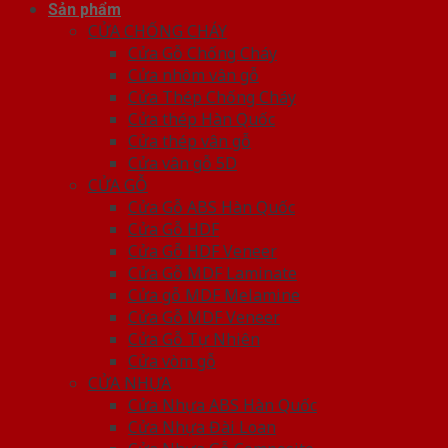
Sản phẩm
CỬA CHỐNG CHÁY
Cửa Gỗ Chống Cháy
Cửa nhôm vân gỗ
Cửa Thép Chống Cháy
Cửa thép Hàn Quốc
Cửa thép vân gỗ
Cửa vân gỗ 5D
CỬA GỖ
Cửa Gỗ ABS Hàn Quốc
Cửa Gỗ HDF
Cửa Gỗ HDF Veneer
Cửa Gỗ MDF Laminate
Cửa gỗ MDF Melamine
Cửa Gỗ MDF Veneer
Cửa Gỗ Tự Nhiên
Cửa vòm gỗ
CỬA NHỰA
Cửa Nhựa ABS Hàn Quốc
Cửa Nhựa Đài Loan