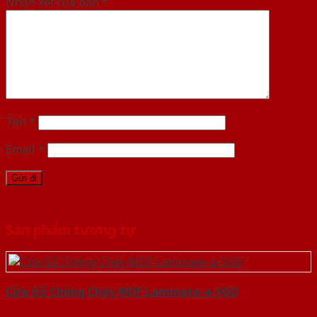
Nhận xét của bạn
*
Tên
*
Email
*
Sản phẩm tương tự
Cửa Gỗ Chống Cháy MDF Laminate-a-SGD