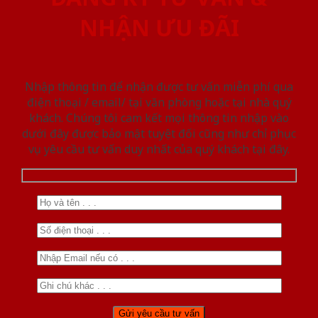
NHẬN ƯU ĐÃI
Nhập thông tin để nhận được tư vấn miễn phí qua
điện thoại / email/ tại văn phòng hoặc tại nhà quý
khách. Chúng tôi cam kết mọi thông tin nhập vào
dưới đây được bảo mật tuyệt đối cũng như chỉ phục
vụ yêu cầu tư vấn duy nhất của quý khách tại đây.