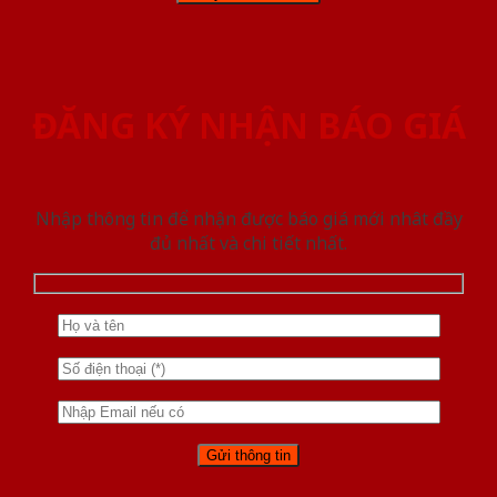
ĐĂNG KÝ NHẬN BÁO GIÁ
Nhập thông tin để nhận được báo giá mới nhât đầy
đủ nhất và chi tiết nhất.