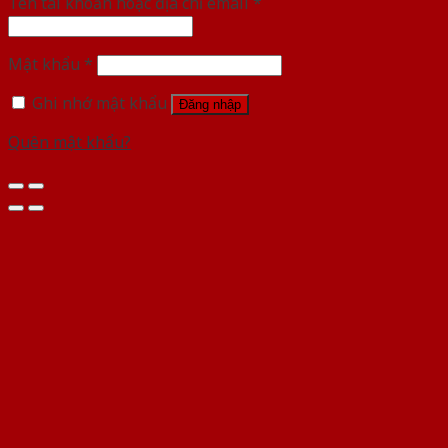
Tên tài khoản hoặc địa chỉ email
*
Mật khẩu
*
Ghi nhớ mật khẩu
Đăng nhập
Quên mật khẩu?