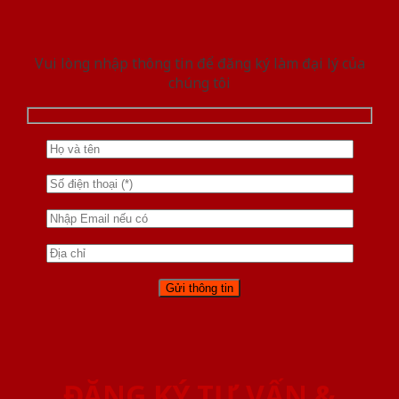
Vui lòng nhập thông tin để đăng ký làm đại lý của
chúng tôi
ĐĂNG KÝ TƯ VẤN &