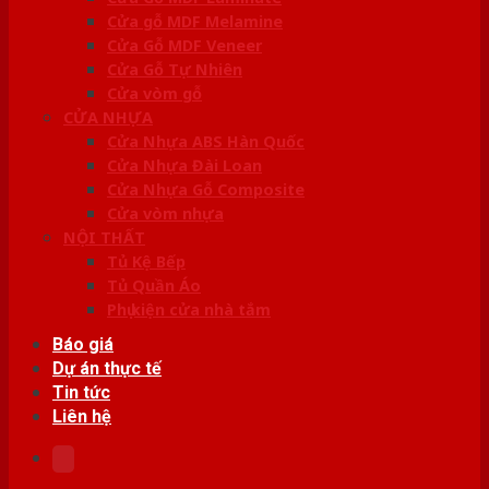
Cửa gỗ MDF Melamine
Cửa Gỗ MDF Veneer
Cửa Gỗ Tự Nhiên
Cửa vòm gỗ
CỬA NHỰA
Cửa Nhựa ABS Hàn Quốc
Cửa Nhựa Đài Loan
Cửa Nhựa Gỗ Composite
Cửa vòm nhựa
NỘI THẤT
Tủ Kệ Bếp
Tủ Quần Áo
Phụ kiện cửa nhà tắm
Báo giá
Dự án thực tế
Tin tức
Liên hệ