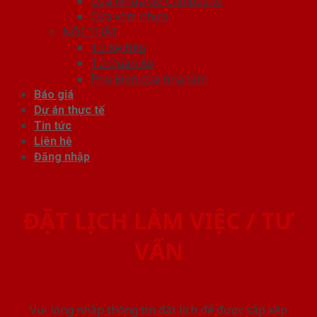
Cửa Nhựa Gỗ Composite
Cửa vòm nhựa
NỘI THẤT
Tủ Kệ Bếp
Tủ Quần Áo
Phụ kiện cửa nhà tắm
Báo giá
Dự án thực tế
Tin tức
Liên hệ
Đăng nhập
ĐẶT LỊCH LÀM VIỆC / TƯ
VẤN
Vui lòng nhập thông tin đặt lịch để được sắp xếp