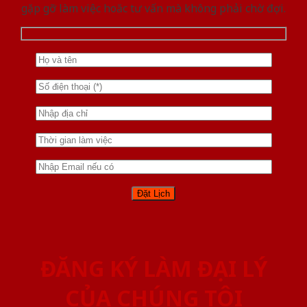
gặp gỡ làm việc hoăc tư vấn mà không phải chờ đợi.
ĐĂNG KÝ LÀM ĐẠI LÝ
CỦA CHÚNG TÔI