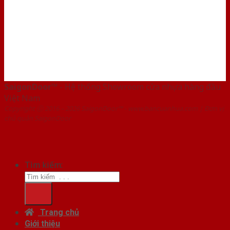
SaigonDoor™
- Hệ thống Showroom cửa nhựa hàng đầu
Việt Nam
Copyright ⓒ 2016 – 2026 SaigonDoor™ - www.bancuanhua.com | Đơn vị
chủ quản SaigonDoor
Tìm kiếm:
Trang chủ
Giới thiệu