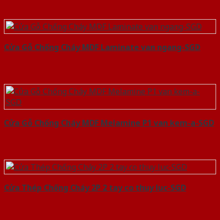
Cửa Gỗ Chống Cháy MDF Laminate van ngang-SGD
Cửa Gỗ Chống Cháy MDF Melamine P1 van kem-a-SGD
Cửa Thép Chống Cháy 2P 2 tay co thuy luc-SGD