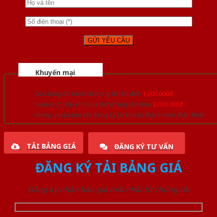
Khuyến mại
Quà tặng đồ nội thất trang trí lên đến
1.000.000đ
Giảm trực tiếp khi mua đơn hàng lớn hơn
3.000.000đ
Nhiều ưu đãi lớn khi đăng ký tài khoản thành viên thân thiết
TẢI BẢNG GIÁ
ĐĂNG KÝ TƯ VẤN
ĐĂNG KÝ TẢI BẢNG GIÁ
Đăng ký nhận báo giá mới nhất từ chúng tôi