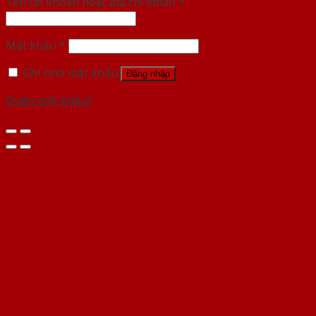
Tên tài khoản hoặc địa chỉ email
*
Mật khẩu
*
Ghi nhớ mật khẩu
Đăng nhập
Quên mật khẩu?