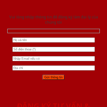
Vui lòng nhập thông tin để đăng ký làm đại lý của
chúng tôi
ĐĂNG KÝ TƯ VẤN &