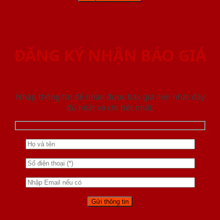
ĐĂNG KÝ NHẬN BÁO GIÁ
Nhập thông tin để nhận được báo giá mới nhât đầy
đủ nhất và chi tiết nhất.