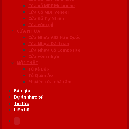
Cửa gỗ MDF Melamine
Cửa Gỗ MDF Veneer
Cửa Gỗ Tự Nhiên
Cửa vòm gỗ
CỬA NHỰA
Cửa Nhựa ABS Hàn Quốc
Cửa Nhựa Đài Loan
Cửa Nhựa Gỗ Composite
Cửa vòm nhựa
NỘI THẤT
Tủ Kệ Bếp
Tủ Quần Áo
Phụ kiện cửa nhà tắm
Báo giá
Dự án thực tế
Tin tức
Liên hệ