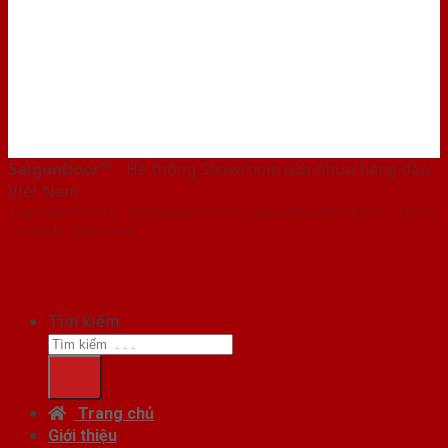
SaigonDoor™
- Hệ thống Showroom cửa nhựa hàng đầu
Việt Nam
Copyright ⓒ 2016 – 2026 SaigonDoor™ - www.bancuanhua.com | Đơn vị
chủ quản SaigonDoor
Tìm kiếm:
Trang chủ
Giới thiệu