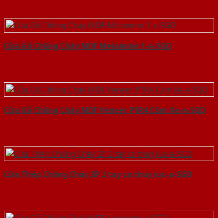
Cửa Gỗ Chống Cháy MDF Melamine 1-a-SGD
Cửa Gỗ Chống Cháy MDF Veneer P1R4 Căm Xe-a-SGD
Cửa Thép Chống Cháy 2P 2 tay co thuy luc-a-SGD