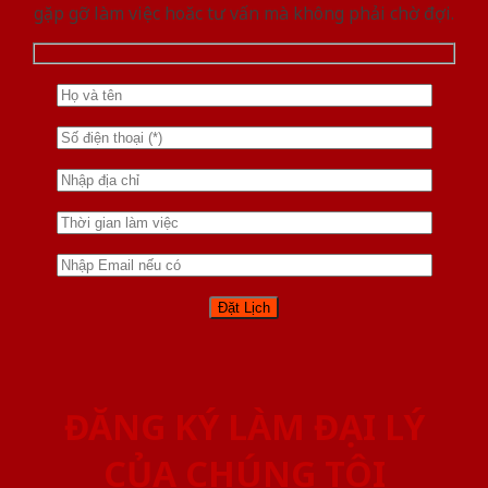
gặp gỡ làm việc hoăc tư vấn mà không phải chờ đợi.
ĐĂNG KÝ LÀM ĐẠI LÝ
CỦA CHÚNG TÔI