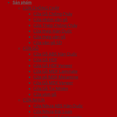
Sản phẩm
CỬA CHỐNG CHÁY
Cửa Gỗ Chống Cháy
Cửa nhôm vân gỗ
Cửa Thép Chống Cháy
Cửa thép Hàn Quốc
Cửa thép vân gỗ
Cửa vân gỗ 5D
CỬA GỖ
Cửa Gỗ ABS Hàn Quốc
Cửa Gỗ HDF
Cửa Gỗ HDF Veneer
Cửa Gỗ MDF Laminate
Cửa gỗ MDF Melamine
Cửa Gỗ MDF Veneer
Cửa Gỗ Tự Nhiên
Cửa vòm gỗ
CỬA NHỰA
Cửa Nhựa ABS Hàn Quốc
Cửa Nhựa Đài Loan