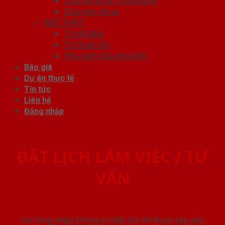
Cửa Nhựa Gỗ Composite
Cửa vòm nhựa
NỘI THẤT
Tủ Kệ Bếp
Tủ Quần Áo
Phụ kiện cửa nhà tắm
Báo giá
Dự án thực tế
Tin tức
Liên hệ
Đăng nhập
ĐẶT LỊCH LÀM VIỆC / TƯ
VẤN
Vui lòng nhập thông tin đặt lịch để được sắp xếp