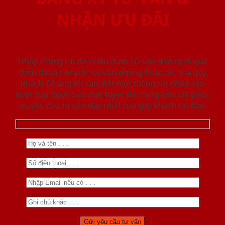
NHẬN ƯU ĐÃI
Nhập thông tin để nhận được tư vấn miễn phí qua
điện thoại / email/ tại văn phòng hoặc tại nhà quý
khách. Chúng tôi cam kết mọi thông tin nhập vào
dưới đây được bảo mật tuyệt đối cũng như chỉ phục
vụ yêu cầu tư vấn duy nhất của quý khách tại đây.