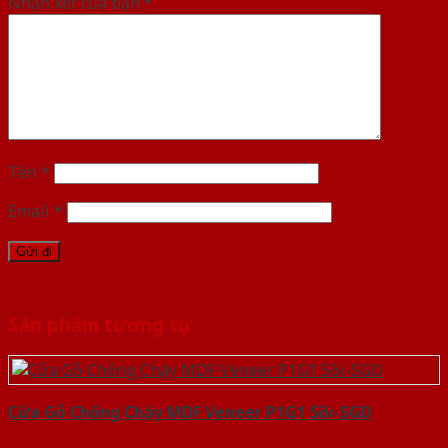
Nhận xét của bạn
*
Tên
*
Email
*
Sản phẩm tương tự
Cửa Gỗ Chống Cháy MDF Veneer P1G1 Sồi-SGD