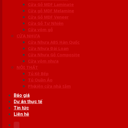
Cửa Gỗ MDF Laminate
Cửa gỗ MDF Melamine
Cửa Gỗ MDF Veneer
Cửa Gỗ Tự Nhiên
Cửa vòm gỗ
CỬA NHỰA
Cửa Nhựa ABS Hàn Quốc
Cửa Nhựa Đài Loan
Cửa Nhựa Gỗ Composite
Cửa vòm nhựa
NỘI THẤT
Tủ Kệ Bếp
Tủ Quần Áo
Phụ kiện cửa nhà tắm
Báo giá
Dự án thực tế
Tin tức
Liên hệ