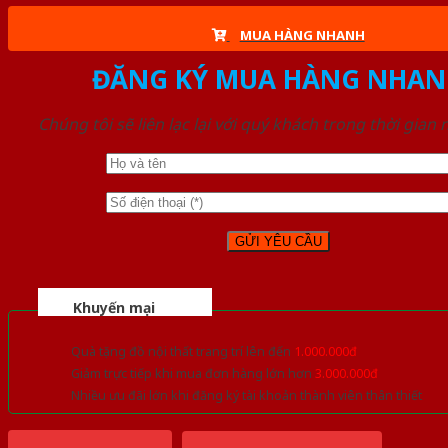
MUA HÀNG NHANH
ĐĂNG KÝ MUA HÀNG NHAN
Chúng tôi sẽ liên lạc lại với quý khách trong thời gian
Khuyến mại
Quà tặng đồ nội thất trang trí lên đến
1.000.000đ
Giảm trực tiếp khi mua đơn hàng lớn hơn
3.000.000đ
Nhiều ưu đãi lớn khi đăng ký tài khoản thành viên thân thiết