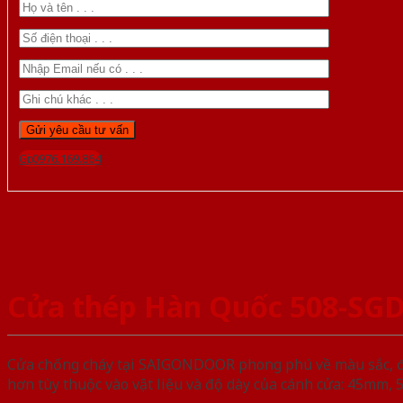
Gọi 0976.169.864
Cửa thép Hàn Quốc 508-SG
Cửa chống cháy tại SAIGONDOOR phong phú về màu sắc, đa d
hơn tùy thuộc vào vật liệu và độ dày của cánh cửa: 45mm