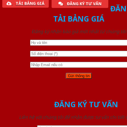
TẢI BẢNG GIÁ
ĐĂNG KÝ TƯ VẤN
ĐĂN
TẢI BẢNG GIÁ
Đăng ký nhận báo giá mới nhất từ chúng tôi
ĐĂNG KÝ TƯ VẤN
Liên hệ với chúng tôi để nhận được tư vấn chi tiết