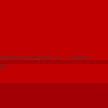
 THỐNG SHOWROOM SAIGONDOOR
ửa nhựa giá tốt nhất năm 2021 tại TP. Hồ Chí Minh
 Quốc