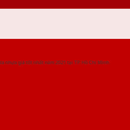
 THỐNG SHOWROOM SAIGONDOOR
ửa nhựa giá tốt nhất năm 2021 tại TP. Hồ Chí Minh