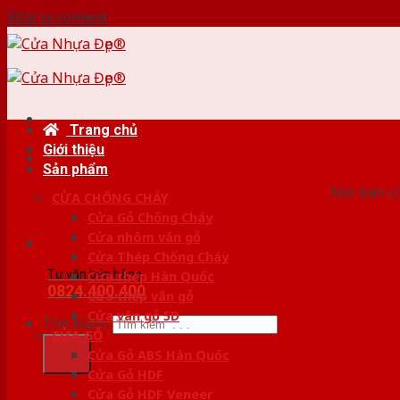
Skip to content
Trang chủ
Giới thiệu
HỆ
Sản phẩm
Nơi bán c
CỬA CHỐNG CHÁY
Cửa Gỗ Chống Cháy
Cửa nhôm vân gỗ
Cửa Thép Chống Cháy
Tư vấn bán hàng
Cửa thép Hàn Quốc
0824.400.400
Cửa thép vân gỗ
Cửa vân gỗ 5D
Tìm kiếm:
CỬA GỖ
Cửa Gỗ ABS Hàn Quốc
Cửa Gỗ HDF
Cửa Gỗ HDF Veneer