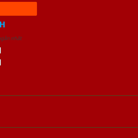
H
 ngắn nhất