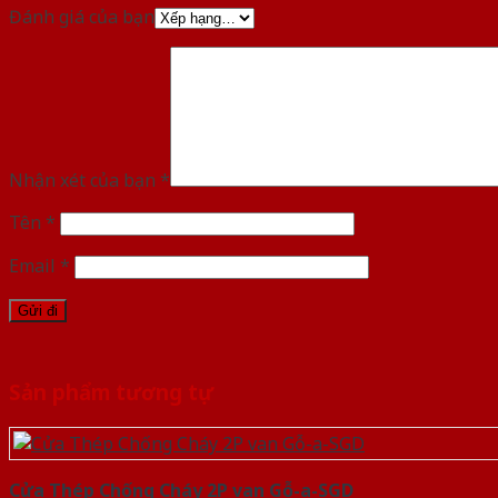
Đánh giá của bạn
Nhận xét của bạn
*
Tên
*
Email
*
Sản phẩm tương tự
Cửa Thép Chống Cháy 2P van Gỗ-a-SGD