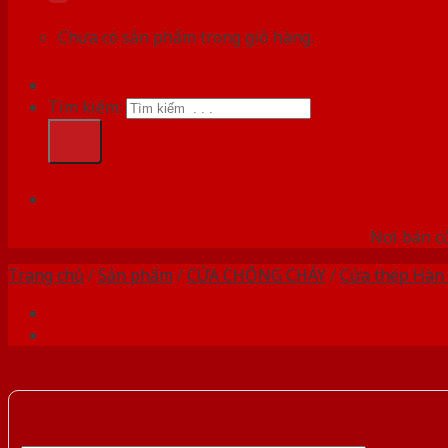
Chưa có sản phẩm trong giỏ hàng.
Tìm kiếm:
HỆ
Nơi bán c
Trang chủ
/
Sản phẩm
/
CỬA CHỐNG CHÁY
/
Cửa thép Hàn