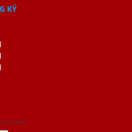
G KÝ
 về sản phẩm