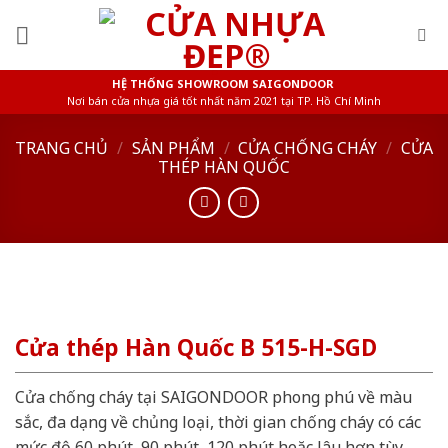
Skip
to
content
HỆ THỐNG SHOWROOM SAIGONDOOR
Nơi bán cửa nhựa giá tốt nhất năm 2021 tại TP. Hồ Chí Minh
TRANG CHỦ
/
SẢN PHẨM
/
CỬA CHỐNG CHÁY
/
CỬA
THÉP HÀN QUỐC
Cửa thép Hàn Quốc B 515-H-SGD
Cửa chống cháy tại SAIGONDOOR phong phú về màu
sắc, đa dạng về chủng loại, thời gian chống cháy có các
mức độ 60 phút, 90 phút, 120 phút hoặc lâu hơn tùy