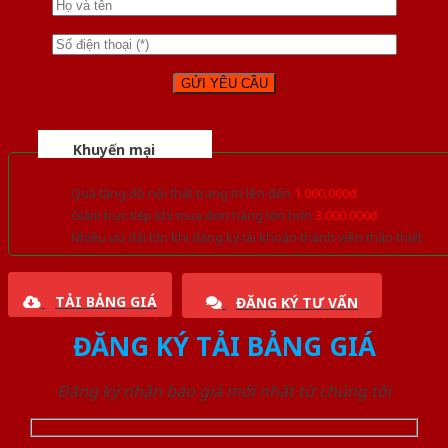
Khuyến mại
Quà tặng đồ nội thất trang trí lên đến
1.000.000đ
Giảm trực tiếp khi mua đơn hàng lớn hơn
3.000.000đ
Nhiều ưu đãi lớn khi đăng ký tài khoản thành viên thân thiết
TẢI BẢNG GIÁ
ĐĂNG KÝ TƯ VẤN
ĐĂNG KÝ TẢI BẢNG GIÁ
Đăng ký nhận báo giá mới nhất từ chúng tôi