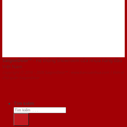
SaigonDoor™
- Hệ thống Showroom cửa nhựa hàng đầu
Việt Nam
Copyright ⓒ 2016 – 2026 SaigonDoor™ - www.bancuanhua.com | Đơn vị
chủ quản SaigonDoor
Tìm kiếm: