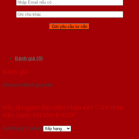
Đánh giá (0)
Đánh giá
Chưa có đánh giá nào.
Hãy là người đầu tiên nhận xét “Cửa thép
Hàn Quốc GH 656-R-SGD”
Đánh giá của bạn