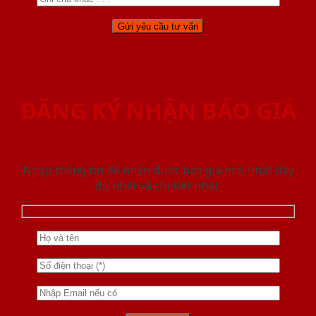
ĐĂNG KÝ NHẬN BÁO GIÁ
Nhập thông tin để nhận được báo giá mới nhât đầy
đủ nhất và chi tiết nhất.