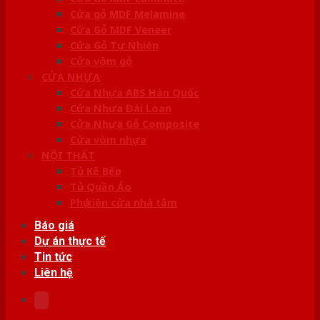
Cửa gỗ MDF Melamine
Cửa Gỗ MDF Veneer
Cửa Gỗ Tự Nhiên
Cửa vòm gỗ
CỬA NHỰA
Cửa Nhựa ABS Hàn Quốc
Cửa Nhựa Đài Loan
Cửa Nhựa Gỗ Composite
Cửa vòm nhựa
NỘI THẤT
Tủ Kệ Bếp
Tủ Quần Áo
Phụ kiện cửa nhà tắm
Báo giá
Dự án thực tế
Tin tức
Liên hệ