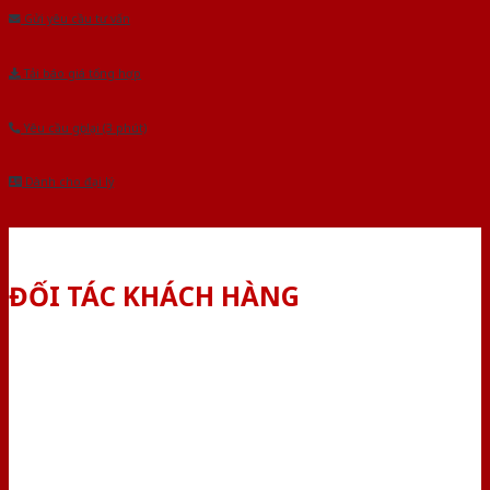
Gửi yêu cầu tư vấn
Tải báo giá tổng hợp
Yêu cầu gọi lại (3 phút)
Dành cho đại lý
ĐỐI TÁC KHÁCH HÀNG