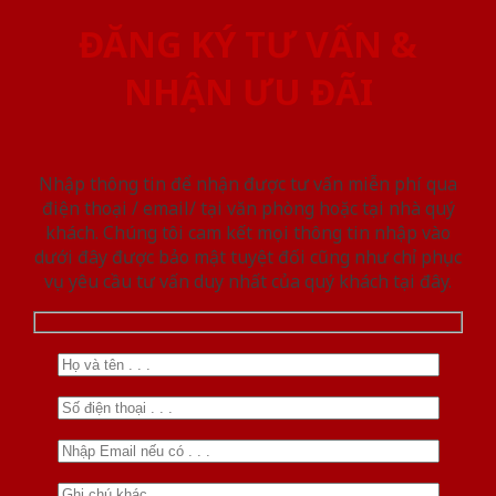
ĐĂNG KÝ TƯ VẤN &
NHẬN ƯU ĐÃI
Nhập thông tin để nhận được tư vấn miễn phí qua
điện thoại / email/ tại văn phòng hoặc tại nhà quý
khách. Chúng tôi cam kết mọi thông tin nhập vào
dưới đây được bảo mật tuyệt đối cũng như chỉ phục
vụ yêu cầu tư vấn duy nhất của quý khách tại đây.