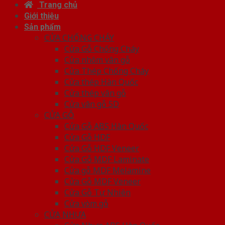
Trang chủ
Giới thiệu
Sản phẩm
CỬA CHỐNG CHÁY
Cửa Gỗ Chống Cháy
Cửa nhôm vân gỗ
Cửa Thép Chống Cháy
Cửa thép Hàn Quốc
Cửa thép vân gỗ
Cửa vân gỗ 5D
CỬA GỖ
Cửa Gỗ ABS Hàn Quốc
Cửa Gỗ HDF
Cửa Gỗ HDF Veneer
Cửa Gỗ MDF Laminate
Cửa gỗ MDF Melamine
Cửa Gỗ MDF Veneer
Cửa Gỗ Tự Nhiên
Cửa vòm gỗ
CỬA NHỰA