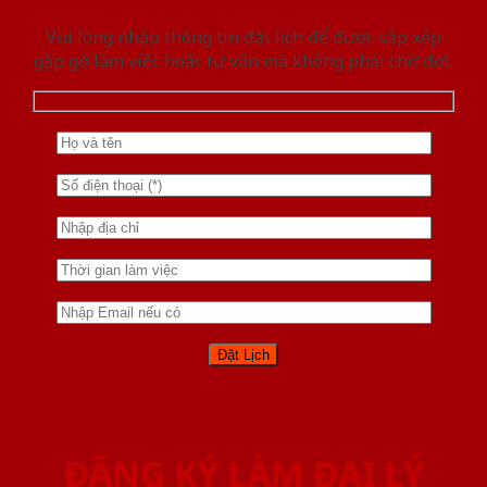
Vui lòng nhập thông tin đặt lịch để được sắp xếp
gặp gỡ làm việc hoăc tư vấn mà không phải chờ đợi.
ĐĂNG KÝ LÀM ĐẠI LÝ