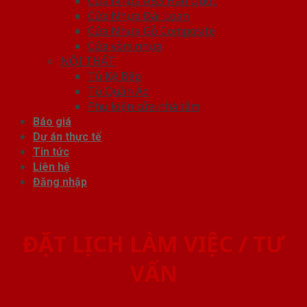
Cửa Nhựa ABS Hàn Quốc
Cửa Nhựa Đài Loan
Cửa Nhựa Gỗ Composite
Cửa vòm nhựa
NỘI THẤT
Tủ Kệ Bếp
Tủ Quần Áo
Phụ kiện cửa nhà tắm
Báo giá
Dự án thực tế
Tin tức
Liên hệ
Đăng nhập
ĐẶT LỊCH LÀM VIỆC / TƯ
VẤN