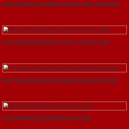
Cửa Gỗ Chống Cháy MDF Laminate P1R2 23029-SGD
Cửa Thép Chống Cháy 2P 2 tay co thuy luc-SGD
Cửa Thép Chống Cháy 2P dung 2 tay nam Cửa-SGD
Cửa Gỗ Chống Cháy 2P Sơn Xám-a-SGD