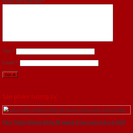
Nhận xét của bạn
*
Tên
*
Email
*
Sản phẩm tương tự
Cửa Thép Chống Cháy 2P dung 2 tay nam Cửa-a-SGD