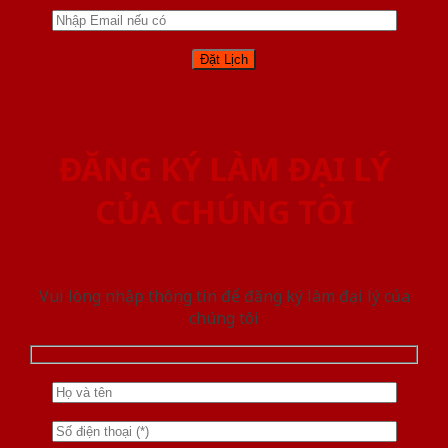
ĐĂNG KÝ LÀM ĐẠI LÝ
CỦA CHÚNG TÔI
Vui lòng nhập thông tin để đăng ký làm đại lý của
chúng tôi