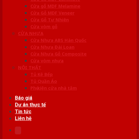
Cửa gỗ MDF Melamine
Cửa Gỗ MDF Veneer
Cửa Gỗ Tự Nhiên
Cửa vòm gỗ
CỬA NHỰA
Cửa Nhựa ABS Hàn Quốc
Cửa Nhựa Đài Loan
Cửa Nhựa Gỗ Composite
Cửa vòm nhựa
NỘI THẤT
Tủ Kệ Bếp
Tủ Quần Áo
Phụ kiện cửa nhà tắm
Báo giá
Dự án thực tế
Tin tức
Liên hệ