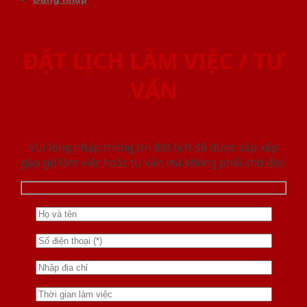
ĐẶT LỊCH LÀM VIỆC / TƯ
VẤN
Vui lòng nhập thông tin đặt lịch để được sắp xếp
gặp gỡ làm việc hoăc tư vấn mà không phải chờ đợi.