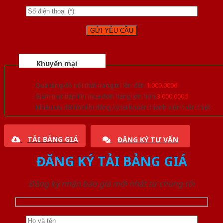
Khuyến mại
Quà tặng đồ nội thất trang trí lên đến
1.000.000đ
Giảm trực tiếp khi mua đơn hàng lớn hơn
3.000.000đ
Nhiều ưu đãi lớn khi đăng ký tài khoản thành viên thân thiết
TẢI BẢNG GIÁ
ĐĂNG KÝ TƯ VẤN
ĐĂNG KÝ TẢI BẢNG GIÁ
Đăng ký nhận báo giá mới nhất từ chúng tôi