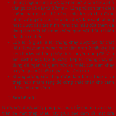
Bề mặt ngoài cùng được tạo nên bởi 2 tấm thép phủ
vân gỗ có độ dày từ 0.7mm – 1.2m phủ sơn tĩnh điện
chống han gỉ, có khả năng chịu lực và chịu được
nhiệt cường độ cao. Thép tấm được làm cánh phẳng
hoặc được dập tạo hình Pano cho mẫu cửa thêm đa
dạng cho thiết kế trong không gian nội thất từ hiện
đại đến cổ điển.
Lớp lõi ở giữa là lõi chống cháy được tạo từ chất
liệu Honeycomb paper hoặc tấm eron 2 mặt ở giữa
kèm Rockwool bông thủy tinh chuyên dùng để cách
âm, cách nhiệt, tạo độ cứng. Lớp lõi chống cháy sử
dụng để ngăn và giảm bức xạ nhiệt của đám cháy
truyền qua mặt bên ngoài của cánh cửa.
Khung xương cửa thép được làm bằng thép U và
thép hộp nhằm tăng độ cứng chắc chắn cho cánh
không bị cong vênh.
Sơn bề mặt
Nước sơn được xử lý photphat hóa, tẩy dầu mỡ và gỉ sét
trên bề mặt thép. Điều này giúp bảo đảm bề mặt cửa