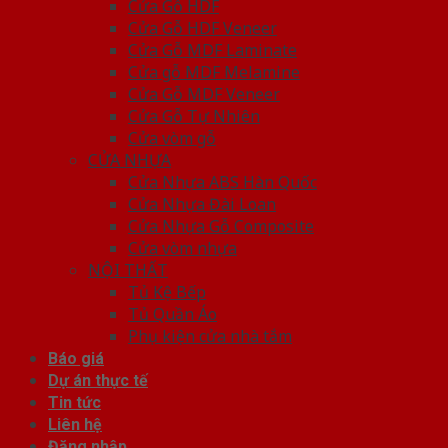
Cửa Gỗ HDF
Cửa Gỗ HDF Veneer
Cửa Gỗ MDF Laminate
Cửa gỗ MDF Melamine
Cửa Gỗ MDF Veneer
Cửa Gỗ Tự Nhiên
Cửa vòm gỗ
CỬA NHỰA
Cửa Nhựa ABS Hàn Quốc
Cửa Nhựa Đài Loan
Cửa Nhựa Gỗ Composite
Cửa vòm nhựa
NỘI THẤT
Tủ Kệ Bếp
Tủ Quần Áo
Phụ kiện cửa nhà tắm
Báo giá
Dự án thực tế
Tin tức
Liên hệ
Đăng nhập