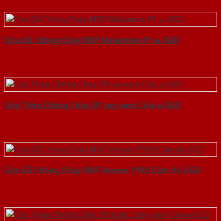
Cửa Gỗ Chống Cháy MDF Melamine P1-a-SGD
Cửa Thép Chống Cháy 2P tay nam Cửa-a-SGD
Cửa Gỗ Chống Cháy MDF Veneer P1R2 Căm Xe-SGD