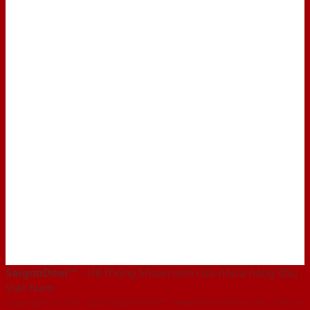
SaigonDoor™
- Hệ thống Showroom cửa nhựa hàng đầu
Việt Nam
Copyright ⓒ 2016 – 2026 SaigonDoor™ - www.bancuanhua.com | Đơn vị