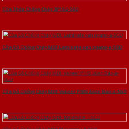
Cửa Thép Chống Cháy 2P1G2-SGD
Cửa Gỗ Chống Cháy MDF Laminate van ngang-a-SGD
Cửa Gỗ Chống Cháy MDF Veneer P1R5 Xoan Đào-a-SGD