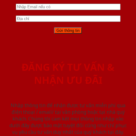
ĐĂNG KÝ TƯ VẤN &
NHẬN ƯU ĐÃI
Nhập thông tin để nhận được tư vấn miễn phí qua
điện thoại / email/ tại văn phòng hoặc tại nhà quý
khách. Chúng tôi cam kết mọi thông tin nhập vào
dưới đây được bảo mật tuyệt đối cũng như chỉ phục
vụ yêu cầu tư vấn duy nhất của quý khách tại đây.