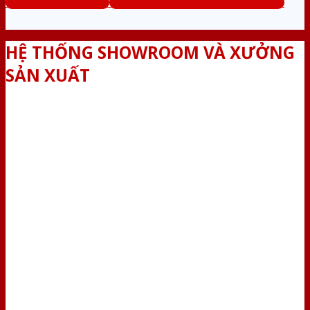
www.bancuanhua.com
Tổng đài tư vấn miễn phí: 0824.400.400
HỆ THỐNG SHOWROOM VÀ XƯỞNG
SẢN XUẤT