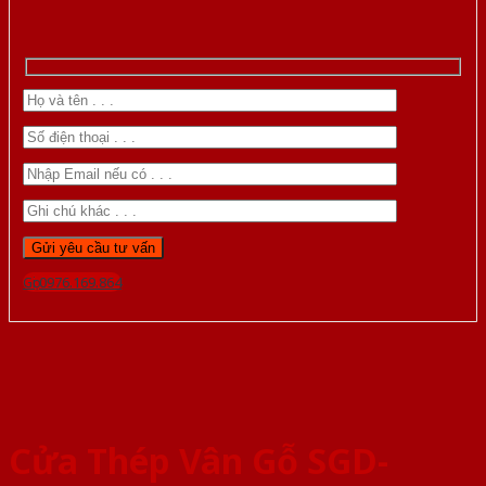
Gọi 0976.169.864
Cửa Thép Vân Gỗ SGD-