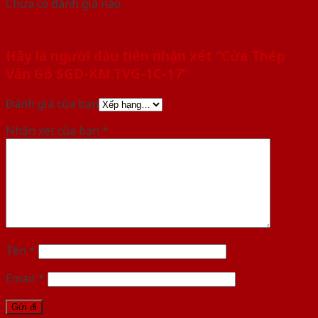
Chưa có đánh giá nào.
Hãy là người đầu tiên nhận xét “Cửa Thép
Vân Gỗ SGD-KM.TVG-1C-17”
Đánh giá của bạn
Nhận xét của bạn
*
Tên
*
Email
*