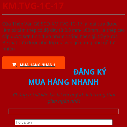
KM.TVG-1C-17
Cửa Thép Vân Gỗ SGD-KM.TVG-1C-17 là loại cửa được
làm từ tấm thép có độ dày từ 0,8 mm-1.00mm , là thép cao
cấp được sơn tĩnh điện nhằm chống hoen gỉ, trầy xước.
Bề mặt cửa được phủ lớp giả vân gỗ giống như gỗ tự
nhiên
MUA HÀNG NHANH
ĐĂNG KÝ
MUA HÀNG NHANH
Chúng tôi sẽ liên lạc lại với quý khách trong thời
gian ngắn nhất