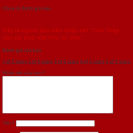
Chưa có đánh giá nào.
Hãy là người đầu tiên nhận xét “Cửa Thép
Vân Gỗ SGD-KM.TVG-1C-35n.”
Đánh giá của bạn
1 of 5 stars
2 of 5 stars
3 of 5 stars
4 of 5 stars
5 of 5 stars
Nhận xét của bạn
*
Tên
*