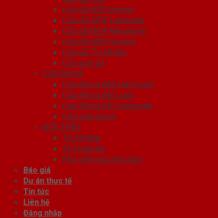
Cửa Gỗ HDF Veneer
Cửa Gỗ MDF Laminate
Cửa gỗ MDF Melamine
Cửa Gỗ MDF Veneer
Cửa Gỗ Tự Nhiên
Cửa vòm gỗ
CỬA NHỰA
Cửa Nhựa ABS Hàn Quốc
Cửa Nhựa Đài Loan
Cửa Nhựa Gỗ Composite
Cửa vòm nhựa
NỘI THẤT
Tủ Kệ Bếp
Tủ Quần Áo
Phụ kiện cửa nhà tắm
Báo giá
Dự án thực tế
Tin tức
Liên hệ
Đăng nhập