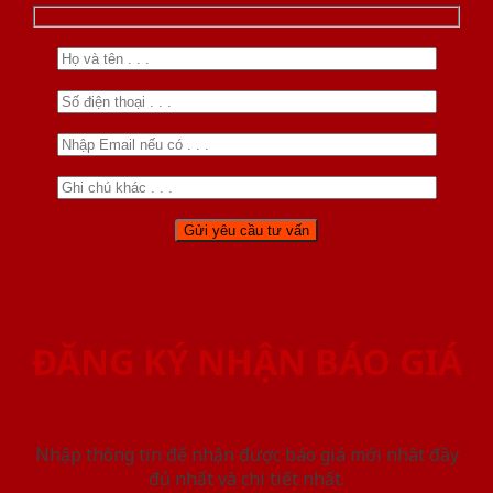
ĐĂNG KÝ NHẬN BÁO GIÁ
Nhập thông tin để nhận được báo giá mới nhât đầy
đủ nhất và chi tiết nhất.