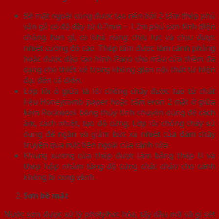
Bề mặt ngoài cùng được tạo nên bởi 2 tấm thép phủ
vân gỗ có độ dày từ 0.7mm – 1.2m phủ sơn tĩnh điện
chống han gỉ, có khả năng chịu lực và chịu được
nhiệt cường độ cao. Thép tấm được làm cánh phẳng
hoặc được dập tạo hình Pano cho mẫu cửa thêm đa
dạng cho thiết kế trong không gian nội thất từ hiện
đại đến cổ điển.
Lớp lõi ở giữa là lõi chống cháy được tạo từ chất
liệu Honeycomb paper hoặc tấm eron 2 mặt ở giữa
kèm Rockwool bông thủy tinh chuyên dùng để cách
âm, cách nhiệt, tạo độ cứng. Lớp lõi chống cháy sử
dụng để ngăn và giảm bức xạ nhiệt của đám cháy
truyền qua mặt bên ngoài của cánh cửa.
Khung xương cửa thép được làm bằng thép U và
thép hộp nhằm tăng độ cứng chắc chắn cho cánh
không bị cong vênh.
Sơn bề mặt
Nước sơn được xử lý photphat hóa, tẩy dầu mỡ và gỉ sét