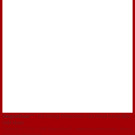
SaigonDoor™
- Hệ thống Showroom cửa nhựa hàng đầu
Việt Nam
Copyright ⓒ 2016 – 2026 SaigonDoor™ - www.bancuanhua.com | Đơn vị
chủ quản SaigonDoor