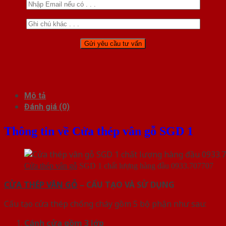
Mô tả
Đánh giá (0)
Thông tin về Cửa thép vân gỗ SGD 1
Cửa thép vân gỗ
SGD 1 chất lượng hàng đầu 0933.707707
CỬA THÉP VÂN GỖ
– CẤU TẠO VÀ SỬ DỤNG
Cấu tạo cửa thép chống cháy gồm 5 bộ phận như sau:
Cánh cửa
gồm 3 lớp