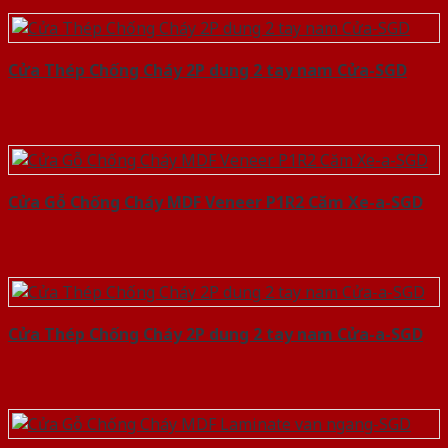
Cửa Thép Chống Cháy 2P dung 2 tay nam Cửa-SGD
Cửa Gỗ Chống Cháy MDF Veneer P1R2 Căm Xe-a-SGD
Cửa Thép Chống Cháy 2P dung 2 tay nam Cửa-a-SGD