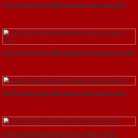
Cửa Gỗ Chống Cháy MDF Laminate van ngang-SGD
Cửa Gỗ Chống Cháy MDF Melamine P1 van kem-a-SGD
Cửa Gỗ Chống Cháy MDF Veneer P1R4 Căm Xe-SGD
Cửa Thép Chống Cháy 2P 2 tay co thuy luc-SGD