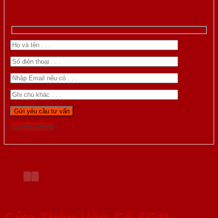
Gọi 0976.169.864
Cửa Thép Vân Gỗ SGD-