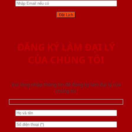
ĐĂNG KÝ LÀM ĐẠI LÝ
CỦA CHÚNG TÔI
Vui lòng nhập thông tin để đăng ký làm đại lý của
chúng tôi