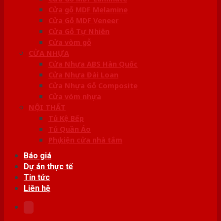
Cửa gỗ MDF Melamine
Cửa Gỗ MDF Veneer
Cửa Gỗ Tự Nhiên
Cửa vòm gỗ
CỬA NHỰA
Cửa Nhựa ABS Hàn Quốc
Cửa Nhựa Đài Loan
Cửa Nhựa Gỗ Composite
Cửa vòm nhựa
NỘI THẤT
Tủ Kệ Bếp
Tủ Quần Áo
Phụ kiện cửa nhà tắm
Báo giá
Dự án thực tế
Tin tức
Liên hệ