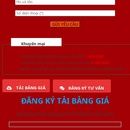
Khuyến mại
Quà tặng đồ nội thất trang trí lên đến
1.000.000đ
Giảm trực tiếp khi mua đơn hàng lớn hơn
3.000.000đ
Nhiều ưu đãi lớn khi đăng ký tài khoản thành viên thân thiết
TẢI BẢNG GIÁ
ĐĂNG KÝ TƯ VẤN
ĐĂNG KÝ TẢI BẢNG GIÁ
Đăng ký nhận báo giá mới nhất từ chúng tôi