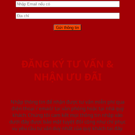
ĐĂNG KÝ TƯ VẤN &
NHẬN ƯU ĐÃI
Nhập thông tin để nhận được tư vấn miễn phí qua
điện thoại / email/ tại văn phòng hoặc tại nhà quý
khách. Chúng tôi cam kết mọi thông tin nhập vào
dưới đây được bảo mật tuyệt đối cũng như chỉ phục
vụ yêu cầu tư vấn duy nhất của quý khách tại đây.