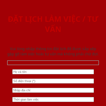
ĐẶT LỊCH LÀM VIỆC / TƯ
VẤN
Vui lòng nhập thông tin đặt lịch để được sắp xếp
gặp gỡ làm việc hoăc tư vấn mà không phải chờ đợi.