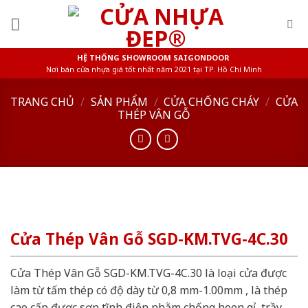
Skip
to
content
HỆ THỐNG SHOWROOM SAIGONDOOR
Nơi bán cửa nhựa giá tốt nhất năm 2021 tại TP. Hồ Chí Minh
TRANG CHỦ
/
SẢN PHẨM
/
CỬA CHỐNG CHÁY
/
CỬA
THÉP VÂN GỖ
Cửa Thép Vân Gỗ SGD-KM.TVG-4C.30
Cửa Thép Vân Gỗ SGD-KM.TVG-4C.30 là loại cửa được
làm từ tấm thép có độ dày từ 0,8 mm-1.00mm , là thép
cao cấp được sơn tĩnh điện nhằm chống hoen gỉ, trầy