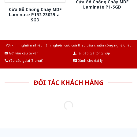
Cửa Gỗ Chống Cháy MDF
Laminate P1-SGD
Cửa Gỗ Chống Cháy MDF
Laminate P1R2 23029-a-
SGD
Với kinh nghiệm nhiêu năm nghiên cứu cửa theo tiêu chuẩn công nghệ Châu
Âu.Chúng tôi tự tin là nhà sản xuất & cung cấp hàng đầu tại Việt Nam!
Gửi yêu cầu tư vấn
Tải báo giá tổng hợp
Yêu cầu gọi lại (3 phút)
Dành cho đại lý
ĐỐI TÁC KHÁCH HÀNG