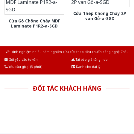
Cửa Thép Chống Cháy 2P
van Gỗ-a-SGD
Cửa Gỗ Chống Cháy MDF
Laminate P1R2-a-SGD
Với kinh nghiệm nhiêu năm nghiên cứu cửa theo tiêu chuẩn công nghệ Châu
Âu.Chúng tôi tự tin là nhà sản xuất & cung cấp hàng đầu tại Việt Nam!
Gửi yêu cầu tư vấn
Tải báo giá tổng hợp
Yêu cầu gọi lại (3 phút)
Dành cho đại lý
ĐỐI TÁC KHÁCH HÀNG