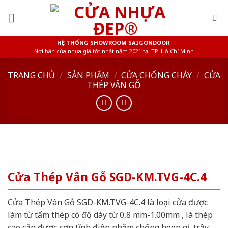
Skip
to
content
HỆ THỐNG SHOWROOM SAIGONDOOR
Nơi bán cửa nhựa giá tốt nhất năm 2021 tại TP. Hồ Chí Minh
TRANG CHỦ
/
SẢN PHẨM
/
CỬA CHỐNG CHÁY
/
CỬA
THÉP VÂN GỖ
Cửa Thép Vân Gỗ SGD-KM.TVG-4C.4
Cửa Thép Vân Gỗ SGD-KM.TVG-4C.4 là loại cửa được
làm từ tấm thép có độ dày từ 0,8 mm-1.00mm , là thép
cao cấp được sơn tĩnh điện nhằm chống hoen gỉ, trầy