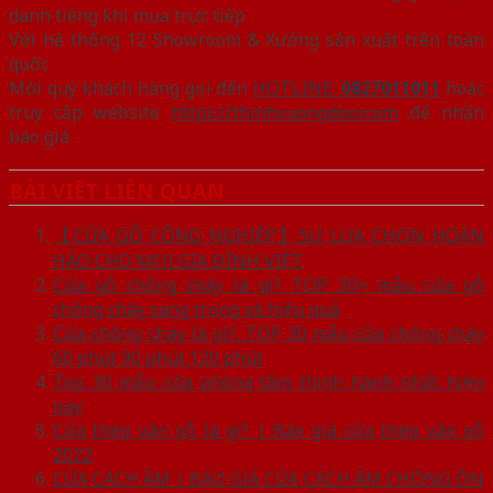
danh tiếng khi mua trực tiếp
Với hệ thống 12 Showroom & Xưởng sản xuất trên toàn
quốc
Mời quý khách hàng gọi đến
HOTLINE:
0827011011
hoặc
truy cập website
https://thinhvuongdoor.com
để nhận
báo giá
BÀI VIẾT LIÊN QUAN
【CỬA GỖ CÔNG NGHIỆP】SỰ LỰA CHỌN HOÀN
HẢO CHO MỌI GIA ĐÌNH VIỆT
Cửa gỗ chống cháy là gì? TOP 30+ mẫu cửa gỗ
chống cháy sang trọng và hiệu quả
Cửa chống cháy là gì?. TOP 30 mẫu cửa chống cháy
60 phút 90 phút 120 phút
Top 30 mẫu cửa phòng tắm thịnh hành nhất hiện
nay
Cửa thép vân gỗ là gì? | Báo giá cửa thép vân gỗ
2022
CỬA CÁCH ÂM | BÁO GIÁ CỬA CÁCH ÂM CHỐNG ỒN