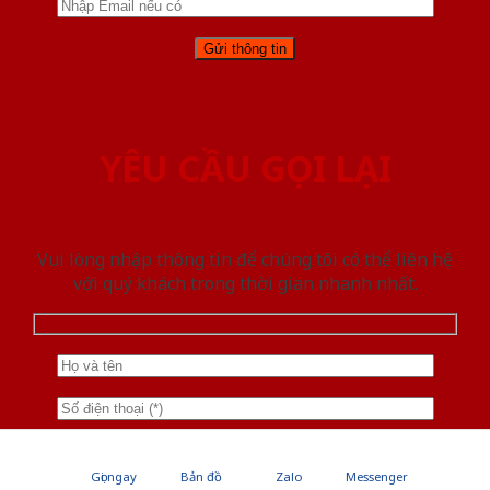
YÊU CẦU GỌI LẠI
Vui lòng nhập thông tin để chúng tôi có thể liên hệ
với quý khách trong thời gian nhanh nhất.
Gọi ngay
Bản đồ
Zalo
Messenger