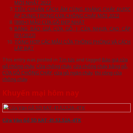
MỚI NHẤT 2022
TIÊU CHUẨN CÁCH ÂM CÙNG KHÁNG CHÁY ĐƯỢC
ÁP DỤNG TRONG CỬA CHỐNG CHÁY MỚI 2022
[800+] MẪU CỬA GỖ ĐẸP NHẤT
BẢNG BÁO GIÁ CỬA GỖ | CỬA NHỰA CAO CẤP
[01/2022]
TỔNG HỢP CÁC MẪU CỬA THÔNG PHÒNG VÀ CÁCH
LẮP ĐẶT
This entry was posted in
Tin tức
and tagged
Báo giá cửa
gỗ chống cháy
,
Cửa chống cháy
,
cửa chống cháy bằng gỗ
,
CỬA GỖ CHỐNG CHÁY
,
cửa gỗ ngăn cháy
,
thi công cửa
chống cháy
.
Khuyến mại hôm nay
Cửa Vân Gỗ 5D KAT-41.52.52A-4TK