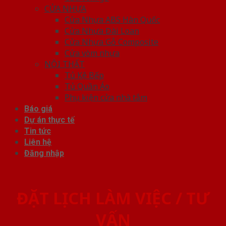
CỬA NHỰA
Cửa Nhựa ABS Hàn Quốc
Cửa Nhựa Đài Loan
Cửa Nhựa Gỗ Composite
Cửa vòm nhựa
NỘI THẤT
Tủ Kệ Bếp
Tủ Quần Áo
Phụ kiện cửa nhà tắm
Báo giá
Dự án thực tế
Tin tức
Liên hệ
Đăng nhập
ĐẶT LỊCH LÀM VIỆC / TƯ
VẤN