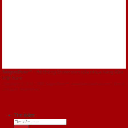
SaigonDoor™
- Hệ thống Showroom cửa nhựa hàng đầu
Việt Nam
Copyright ⓒ 2016 – 2026 SaigonDoor™ - www.bancuanhua.com | Đơn vị
chủ quản SaigonDoor
Tìm kiếm: