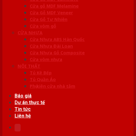
Cửa gỗ MDF Melamine
Cửa Gỗ MDF Veneer
Cửa Gỗ Tự Nhiên
Cửa vòm gỗ
CỬA NHỰA
Cửa Nhựa ABS Hàn Quốc
Cửa Nhựa Đài Loan
Cửa Nhựa Gỗ Composite
Cửa vòm nhựa
NỘI THẤT
Tủ Kệ Bếp
Tủ Quần Áo
Phụ kiện cửa nhà tắm
Báo giá
Dự án thực tế
Tin tức
Liên hệ