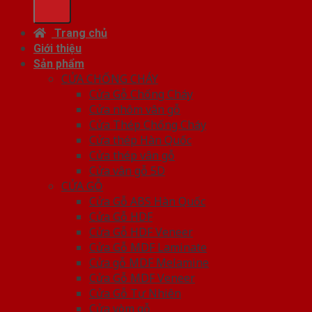
Trang chủ
Giới thiệu
Sản phẩm
CỬA CHỐNG CHÁY
Cửa Gỗ Chống Cháy
Cửa nhôm vân gỗ
Cửa Thép Chống Cháy
Cửa thép Hàn Quốc
Cửa thép vân gỗ
Cửa vân gỗ 5D
CỬA GỖ
Cửa Gỗ ABS Hàn Quốc
Cửa Gỗ HDF
Cửa Gỗ HDF Veneer
Cửa Gỗ MDF Laminate
Cửa gỗ MDF Melamine
Cửa Gỗ MDF Veneer
Cửa Gỗ Tự Nhiên
Cửa vòm gỗ