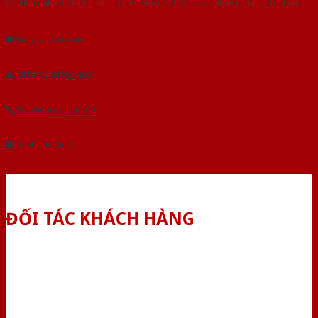
Với kinh nghiệm nhiêu năm nghiên cứu cửa theo tiêu chuẩn công nghệ Châu
Âu.Chúng tôi tự tin là nhà sản xuất & cung cấp hàng đầu tại Việt Nam!
Gửi yêu cầu tư vấn
Tải báo giá tổng hợp
Yêu cầu gọi lại (3 phút)
Dành cho đại lý
ĐỐI TÁC KHÁCH HÀNG