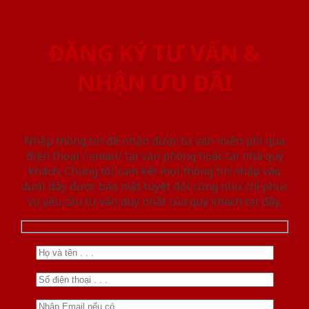
ĐĂNG KÝ TƯ VẤN &
NHẬN ƯU ĐÃI
Nhập thông tin để nhận được tư vấn miễn phí qua
điện thoại / email/ tại văn phòng hoặc tại nhà quý
khách. Chúng tôi cam kết mọi thông tin nhập vào
dưới đây được bảo mật tuyệt đối cũng như chỉ phục
vụ yêu cầu tư vấn duy nhất của quý khách tại đây.