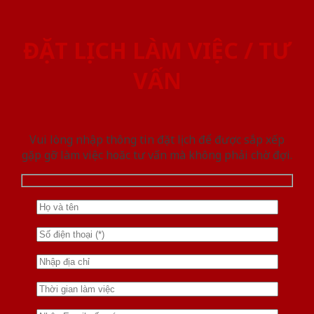
ĐẶT LỊCH LÀM VIỆC / TƯ
VẤN
Vui lòng nhập thông tin đặt lịch để được sắp xếp
gặp gỡ làm việc hoăc tư vấn mà không phải chờ đợi.