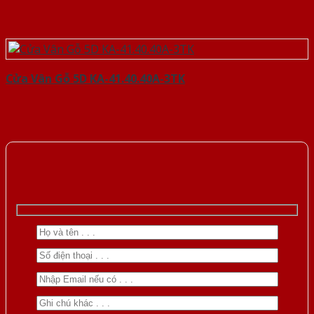
Cửa Vân Gỗ 5D KA-41.40.40A-3TK