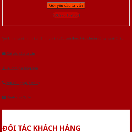
Gọi 0976.169.864
Với kinh nghiệm nhiêu năm nghiên cứu cửa theo tiêu chuẩn công nghệ Châu
Âu.Chúng tôi tự tin là nhà sản xuất & cung cấp hàng đầu tại Việt Nam!
Gửi yêu cầu tư vấn
Tải báo giá tổng hợp
Yêu cầu gọi lại (3 phút)
Dành cho đại lý
ĐỐI TÁC KHÁCH HÀNG