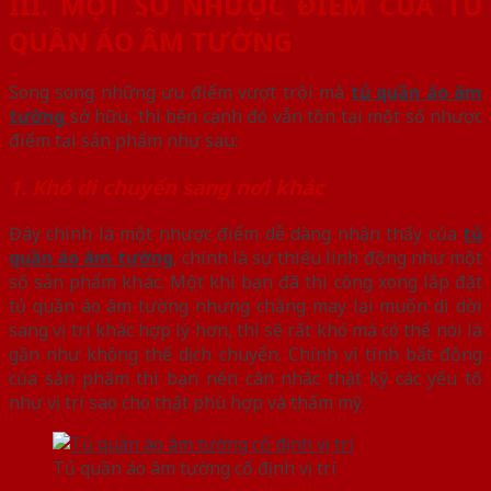
III. MỘT SỐ NHƯỢC ĐIỂM CỦA TỦ
QUẦN ÁO ÂM TƯỜNG
Song song những ưu điểm vượt trội mà
tủ quần áo âm
tường
sở hữu, thì bên cạnh đó vẫn tồn tại một số nhược
điểm tại sản phẩm như sau:
1. Khó di chuyển sang nơi khác
Đây chính là một nhược điểm dễ dàng nhận thấy của
tủ
quần áo âm tường
, chính là sự thiếu linh động như một
số sản phẩm khác. Một khi bạn đã thi công xong lắp đặt
tủ quần áo âm tường nhưng chẳng may lại muốn di dời
sang vị trí khác hợp lý hơn, thì sẽ rất khó mà có thể nói là
gần như không thể dịch chuyển. Chính vì tính bất động
của sản phẩm thì bạn nên cân nhắc thật kỹ các yếu tố
như vị trí sao cho thật phù hợp và thẩm mỹ.
Tủ quần áo âm tường cố định vị trí