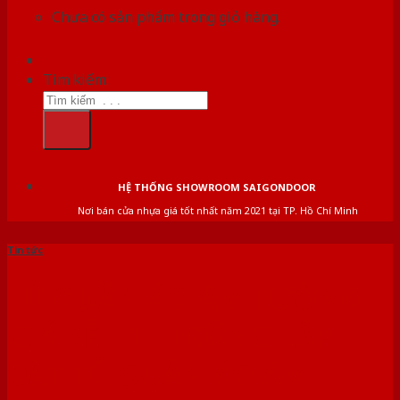
Chưa có sản phẩm trong giỏ hàng.
Tìm kiếm:
HỆ THỐNG SHOWROOM SAIGONDOOR
Nơi bán cửa nhựa giá tốt nhất năm 2021 tại TP. Hồ Chí Minh
Tin tức
TỦ QUẦN ÁO ÂM TƯỜNG
GIÁ RẺ | THI CÔNG LẮP
ĐẶT TỦ QUẦN ÁO ÂM