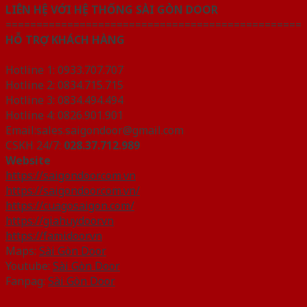
LIÊN HỆ VỚI HỆ THỐNG SÀI GÒN DOOR
================================================
HỖ TRỢ KHÁCH HÀNG
Hotline 1: 0933.707.707
Hotline 2: 0834.715.715
Hotline 3: 0834.494.494
Hotline 4: 0826.901.901
Email:sales.saigondoor@gmail.com
CSKH 24/7:
028.37.712.989
Website
https://saigondoor.com.vn
https://saigondoor.com.vn/
https://cuagosaigon.com/
https://giahuydoor.vn
https://famidoor.vn
Maps:
Sài Gòn Door
Youtube:
Sài Gòn Door
Fanpag:
Sài Gòn Door
————————————————————