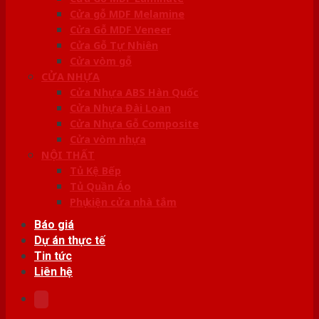
Cửa gỗ MDF Melamine
Cửa Gỗ MDF Veneer
Cửa Gỗ Tự Nhiên
Cửa vòm gỗ
CỬA NHỰA
Cửa Nhựa ABS Hàn Quốc
Cửa Nhựa Đài Loan
Cửa Nhựa Gỗ Composite
Cửa vòm nhựa
NỘI THẤT
Tủ Kệ Bếp
Tủ Quần Áo
Phụ kiện cửa nhà tắm
Báo giá
Dự án thực tế
Tin tức
Liên hệ