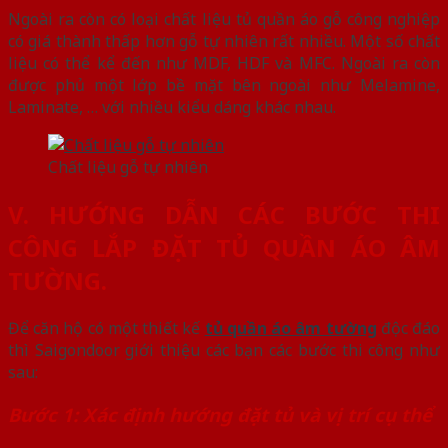
Ngoài ra còn có loại chất liệu tủ quần áo gỗ công nghiệp
có giá thành thấp hơn gỗ tự nhiên rất nhiều. Một số chất
liệu có thể kể đến như MDF, HDF và MFC. Ngoài ra còn
được phủ một lớp bề mặt bên ngoài như Melamine,
Laminate, … với nhiều kiểu dáng khác nhau.
Chất liệu gỗ tự nhiên
V. HƯỚNG DẪN CÁC BƯỚC THI
CÔNG LẮP ĐẶT TỦ QUẦN ÁO ÂM
TƯỜNG.
Để căn hộ có một thiết kế
tủ quần áo âm tường
độc đáo
thì Saigondoor giới thiệu các bạn các bước thi công như
sau:
Bước 1: Xác định hướng đặt tủ và vị trí cụ thể