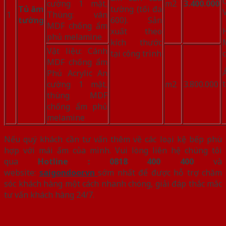
cường 1 mặt,
m2
3.400.000
Tủ âm
tường (tối đa
1
Thùng: ván
tường
600). Sản
MDF chống ẩm
xuất theo
phủ melamine
kích thước
Vật liệu: Cánh
tại công trình
MDF chống ẩm
Phủ Acrylic An
cường 1 mặt,
m2
3.800.000
thùng MDF
chống ẩm phủ
melamine
Nếu quý khách cần tư vấn thêm về các loại kệ bếp phù
hợp với mái ấm của mình. Vui lòng liên hệ chúng tôi
qua
Hotline : 0818 400 400
và
website:
saigondoor.vn
sớm nhất để được hỗ trợ chăm
sóc khách hàng một cách nhanh chóng, giải đáp thắc mắc
tư vấn khách hàng 24/7.