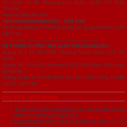
21, Quốc Lộ 1K, Phường Linh Xuân, Quận Thủ Đức,
TP.HCM
Hotline: 0855.400.400
*SHOWROOM NINH KIỀU – CẦN THƠ
Số 94c, Đường 3/2, Phường Hưng Lợi, Quận Ninh Kiều,TP
Cần Thơ
————————————————————
HỆ THỐNG XƯỞNG SẢN XUẤT CUAGOSAIGON®
Xưởng SX I: Số 361 TX25, Phường Thạnh Xuân, Q12, TP.
HCM.
Xưởng SX II: Số 60/3 Đường 9, KP2, P.An Bình, Biên Hòa,
Đồng Nai
Xưởng SX III: 81 Võ Văn Bích, Xã Tân Thạnh Đông, Huyện
Củ Chi, Tp.HCM
BÀI VIẾT LIÊN QUAN
【CỬA GỖ CÔNG NGHIỆP】SỰ LỰA CHỌN HOÀN
HẢO CHO MỌI GIA ĐÌNH VIỆT
SAIGONDOOR ĐƠN VỊ THI CÔNG KỆ BẾP CHỈ TỪ