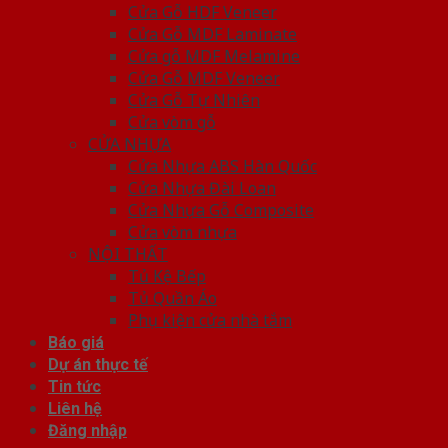
Cửa Gỗ HDF Veneer
Cửa Gỗ MDF Laminate
Cửa gỗ MDF Melamine
Cửa Gỗ MDF Veneer
Cửa Gỗ Tự Nhiên
Cửa vòm gỗ
CỬA NHỰA
Cửa Nhựa ABS Hàn Quốc
Cửa Nhựa Đài Loan
Cửa Nhựa Gỗ Composite
Cửa vòm nhựa
NỘI THẤT
Tủ Kệ Bếp
Tủ Quần Áo
Phụ kiện cửa nhà tắm
Báo giá
Dự án thực tế
Tin tức
Liên hệ
Đăng nhập