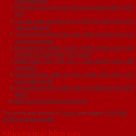
2.500.000Đ/M2
Phân Biệt Các Loại Cửa Gỗ Công Nghiệp MDF, HDF,
MFC
Cửa gỗ công nghiệp là gì ?.TOP 20 mẫu cửa công
nghiệp đẹp 2021
【Cửa thông phòng loại nào tốt?】Giá bán các loại
cửa thông phòng
CỬA NHÀ VỆ SINH LÀ GÌ?| NÊN CHỌN LOẠI CỬA
PHÒNG VỆ SINH NÀO TỐT NHẤT
BẢNG BÁO GIÁ CỬA GỖ | CỬA NHỰA CAO CẤP
[01/2022]
SAIGONDOOR ĐƠN VỊ THI CÔNG LẮP ĐẶT CỬA
CÁCH ÂM GIÁ RẺ
TỦ QUẦN ÁO GỖ | BÁO GIÁ TỦ QUẦN ÁO GỖ MỚI
NHẤT
BÁO GIÁ CỬA GỖ VÀ CỬA NHỰA
This entry was posted in
Tin tức
and tagged
TỦ QUẦN
ÁO ÂM TƯỜNG GIÁ RẺ
.
Khuyến mại hôm nay