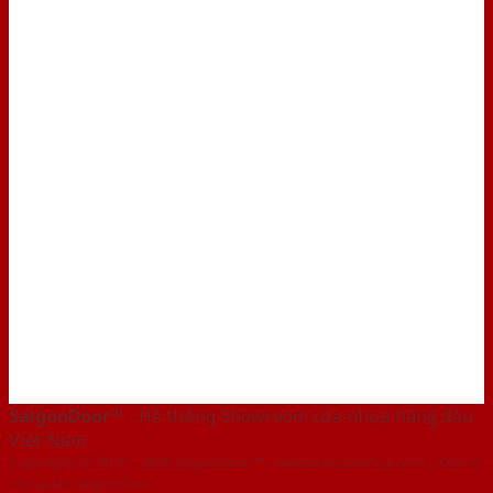
SaigonDoor™
- Hệ thống Showroom cửa nhựa hàng đầu
Việt Nam
Copyright ⓒ 2016 – 2026 SaigonDoor™ - www.bancuanhua.com | Đơn vị
chủ quản SaigonDoor