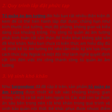
2. Quy trình lắp đặt phức tạp
Tủ quần áo âm tường
đòi hỏi bạn rất nhiều điện kiện đi
kèm để có thể tiến hành lắp đặt được, chẳng hạn như
kích thước của tưởng, mức độ phẳng, không gian và kiểu
dáng của khoảng trống. Thi công tủ quần áo âm tường
phải tính toán rất cẩn thận để triển khai không gặp vấn
đề khó khăn. Nếu bạn chưa có kiến thức am hiểu đầy đủ
vệ thiết kế tủ âm tường thì nên cân nhắc kỹ khi lựa chọn
cách thức này. Ngoài ra một đội thợ lành nghề quyết định
rất lớn đến việc thi công thành công tủ quần áo âm
tường.
3. Vệ sinh khó khăn
Như
Saigondoor
đã đề cập ở trên, sản phẩm
tủ quần áo
âm tường
được thiết kế sát vào khoảng không gian
trống, chỉ lộ ra bề mặt bên ngoài tủ. Các mặt còn lại được
ẩn sâu bên trong nên rất khó khăn trong quá trình vệ
sinh bảo quản nội thất. Để khắc phục được nhược điểm