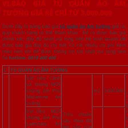
VI.BÁO GIÁ TỦ QUẦN ÁO ÂM
TƯỜNG GIÁ RẺ CHỈ TỪ 3.000.000
Dưới đây là bảng báo giá
tủ quần áo âm tường
giá rẻ,
quý khách hàng có thể tham khảo. Để có được báo giá
chính xác, đầy đủ nhất vui lòng liên hệ kinh doanh để
được báo giá đầy đủ chi tiết. Có rất nhiều chi phí kèm
theo nên khi để được thông tin tốt nhất vui lòng liên
hệ
hotline:
0818 400 400
C
TỦ QUẦN ÁO ÂM TƯỜNG
Vật liệu: Cánh
và thùng MDF
chống ẩm Phủ
m2
3.000.000
Melamine An
cường
Vật liệu : MDF
Tiêu chuẩn
chống ẩm Phủ
sâu theo độ
Laminate An
âm sẵn của